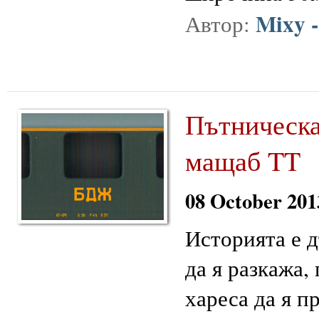
Mixy 
Автор:
Пътническа
мащаб TT
08 October 201
Историята е д
да я разкажа,
хареса да я п