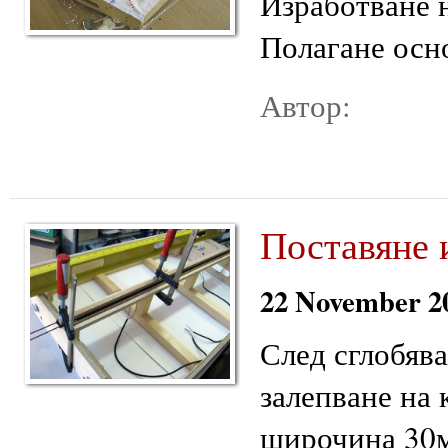
Изработване н
Полагане осно
Автор:
Поставяне 
22 November 2
След сглобява
залепване на 
широчина 30м