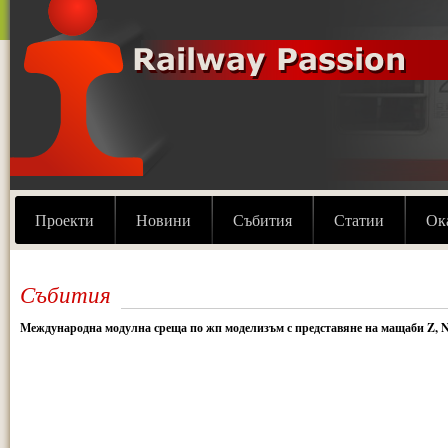
Проекти
Новини
Събития
Статии
Ок
Събития
Mеждународна модулна среща по жп моделизъм с представяне на мащаби Z, N