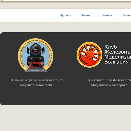
Проекти
Новини
Събития
Стати
Национална среща на железопътните
Сдружение "Клуб Железопъте
моделисти в България
Моделизъм – България"