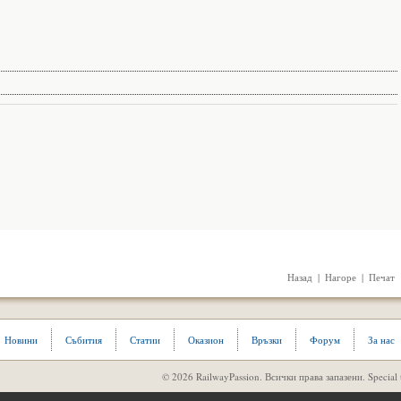
|
|
Назад
Нагоре
Печат
Новини
Събития
Статии
Оказион
Връзки
Форум
За нас
© 2026 RailwayPassion. Всички права запазени. Special 