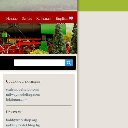
Начало
За нас
Контакти
English
Сродни организации
scalemodelsclub.com
railwaymodeling.com
lokforum.com
Приятели
hobbyworkshop.org
railwaymodel.blog.bg