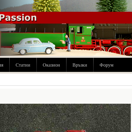
ия
Статии
Оказион
Връзки
Форум