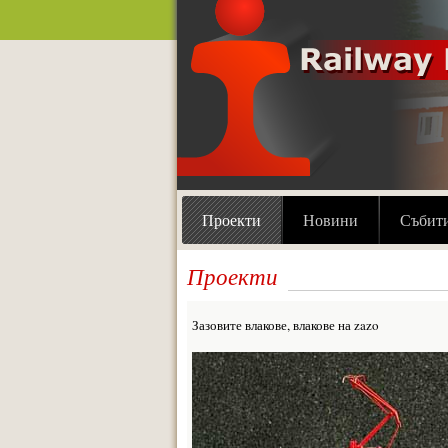
Проекти
Новини
Събит
Проекти
Зазовите влакове, влакове на zazo