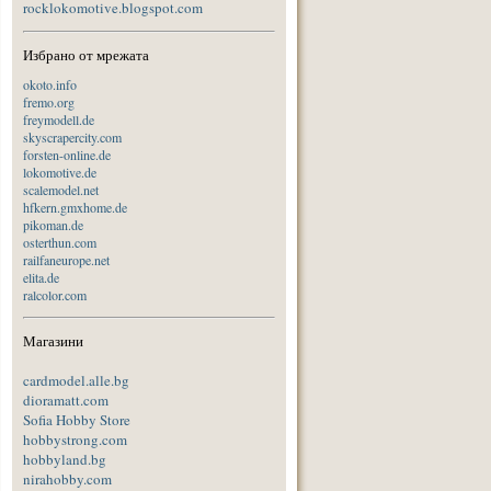
rocklokomotive.blogspot.com
Избрано от мрежата
okoto.info
fremo.org
freymodell.de
skyscrapercity.com
forsten-online.de
lokomotive.de
scalemodel.net
hfkern.gmxhome.de
pikoman.de
osterthun.com
railfaneurope.net
elita.de
ralcolor.com
Магазини
cardmodel.alle.bg
dioramatt.com
Sofia Hobby Store
hobbystrong.com
hobbyland.bg
nirahobby.com