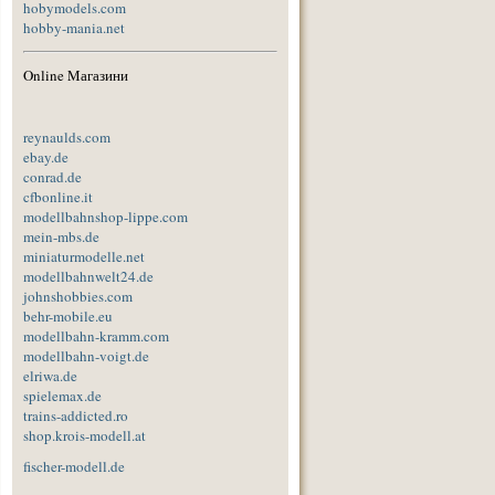
hobymodels.com
hobby-mania.net
Online Mагазини
reynaulds.com
ebay.de
conrad.de
cfbonline.it
modellbahnshop-lippe.com
mein-mbs.de
miniaturmodelle.net
modellbahnwelt24.de
johnshobbies.com
behr-mobile.eu
modellbahn-kramm.com
modellbahn-voigt.de
elriwa.de
spielemax.de
trains-addicted.ro
shop.krois-modell.at
fischer-modell.de