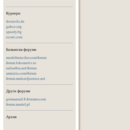
Куриери
dostavki.de
gabco.org
speedy.bg
econt.com
Балкански форуми
modeltrenciler.com/forum
forum.lokomotiv.ro
railserbia.net/forum
amnizia.com/forum
forum.malezeljeznice.net
Други форуми
germanrail.8.forumer.com
forum.martel.pl
Архив