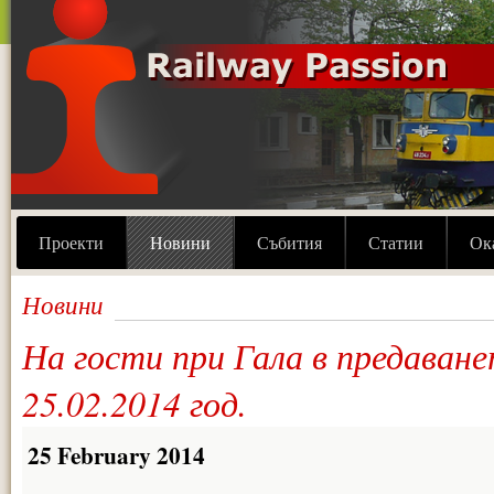
Проекти
Новини
Събития
Статии
Ок
Новини
На гости при Гала в предаване
25.02.2014 год.
25 February 2014