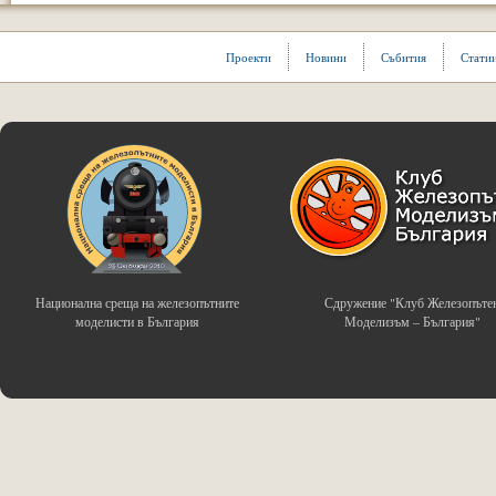
Проекти
Новини
Събития
Стати
Национална среща на железопътните
Сдружение "Клуб Железопъте
моделисти в България
Моделизъм – България"