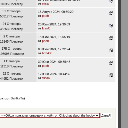
от
misan
11035 Прегледи
31 Отговора
16 Август 2024, 09:50:20
от
pach
50317 Прегледи
24 Отговора
20 Юли 2024, 19:30:09
от
IvanC
33253 Прегледи
2 Отговора
18 Юли 2024, 16:55:19
от
pach
15145 Прегледи
175 Отговора
03 Юли 2024, 17:22:24
от
bdz43r
195095 Прегледи
1 Отговора
30 Юни 2024, 09:35:45
от
pach
11318 Прегледи
32 Отговора
12 Юни 2024, 10:44:32
от
Vlado
44952 Прегледи
ратор:
BaHkaTa
)