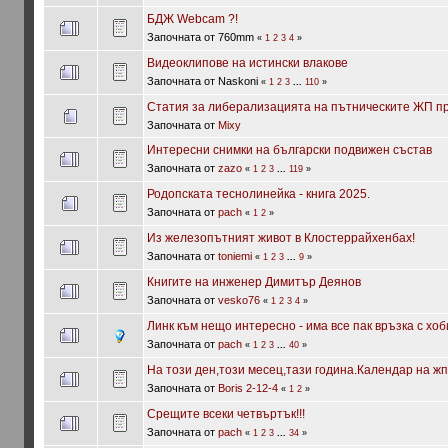
БДЖ Webcam ?!
Започната от 760mm
«
1
2
3
4
»
Видеоклипове на истински влакове
Започната от Naskoni
«
1
2
3
...
110
»
Статия за либерализацията на пътническите ЖП пр
Започната от
Mixy
Интересни снимки на български подвижен състав
Започната от
zazo
«
1
2
3
...
119
»
Родопската теснолинейка - книга 2025.
Започната от
pach
«
1
2
»
Из железопътният живот в Клостеррайхенбах!
Започната от
toniemi
«
1
2
3
...
9
»
Книгите на инженер Димитър Деянов
Започната от
vesko76
«
1
2
3
4
»
Линк към нещо интересно - има все пак връзка с хоб
Започната от
pach
«
1
2
3
...
40
»
На този ден,този месец,тази година.Календар на жп
Започната от
Boris 2-12-4
«
1
2
»
Срещите всеки четвъртък!!!
Започната от
pach
«
1
2
3
...
34
»