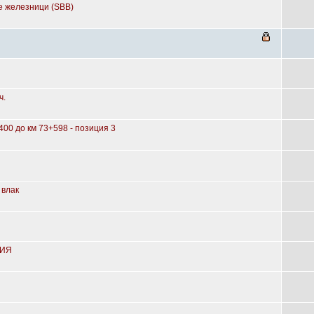
е железници (SBB)
ч.
00 до км 73+598 - позиция 3
 влак
НИЯ