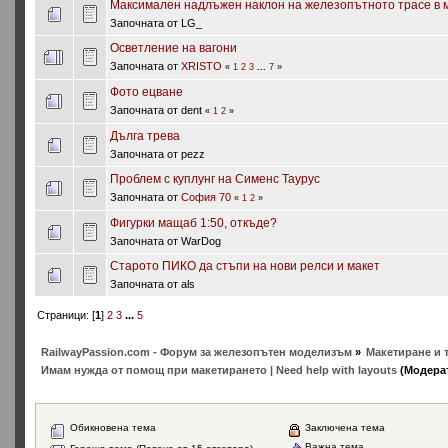
Максимален надлъжен наклон на железопътното трасе в 
Започната от LG_
Осветление на вагони
Започната от
XRISTO
«
1
2
3
...
7
»
Фото ецване
Започната от dent
«
1
2
»
Дълга трева
Започната от pezz
Проблем с куплунг на Сименс Таурус
Започната от
София 70
«
1
2
»
Фигурки мащаб 1:50, откъде?
Започната от WarDog
Старото ПИКО да стъпи на нови релси и макет
Започната от als
Страници: [
1
]
2
3
...
5
RailwayPassion.com - Форум за железопътен моделизъм
»
Макетиране и т
Имам нужда от помощ при макетирането | Need help with layouts
(Модера
Обикновена тема
Заключена тема
Важна тема