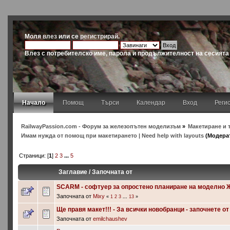
Моля
влез
или се
регистрирай
.
Влез с потребителско име, парола и продължителност на сесията
Начало
Помощ
Търси
Календар
Вход
Реги
RailwayPassion.com - Форум за железопътен моделизъм
»
Макетиране и т
Имам нужда от помощ при макетирането | Need help with layouts
(Модера
Страници: [
1
]
2
3
...
5
Заглавие
/
Започната от
SCARM - софтуер за опростено планиране на моделно 
Започната от
Mixy
«
1
2
3
...
13
»
Ще правя макет!!! - За всички новобранци - започнете от 
Започната от
emilchaushev