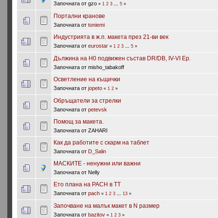
Започната от gzo
«
1
2
3
...
5
»
Портални кранове
Започната от
toniemi
Индустрията в ж.п. макета през 21-ви век
Започната от
eurostar
«
1
2
3
...
5
»
Дължина на Н0 подвижен състав DR/DB, IV-VI Ep.
Започната от misho_tabakoff
Осветление на къщички
Започната от
jopeto
«
1
2
»
Обръщатели за стрелки
Започната от
petevsk
Помощ за макета.
Започната от ZAHARI
Как да работите с скарм на таблет
Започната от
D_Salin
МАСКИТЕ - ненужни или важни
Започната от Nelly
Ето плана на РАСН в ТТ
Започната от
pach
«
1
2
3
...
13
»
Започване на малък макет в N размер
Започната от
bazitov
«
1
2
3
»