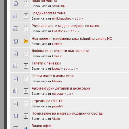
Вода по макета
Започната от
stivi1504
Градинарската тема
Започната от
emilchaushev
«
1
2
3
»
Разширяване и модернизиране на макета
Започната от
Old Boris
«
1
2
3
4
»
Нов проект - маневрена гара (shunting yard) в HO
Започната от
Christo
Добавяне на тежести във вагоните
Започната от
Christo
Тапети с пейзажи
Започната от
jopeto
«
1
2
3
...
7
»
Голям макет в малка стая
Започната от
Минчо
Архитектурни детайли и аксесоари
Започната от
eurostar
«
1
2
»
Стрелки на ROCO
Започната от
pavel75
Почистване на макета и подвижния състав
Започната от
Vlado
Воден ефект