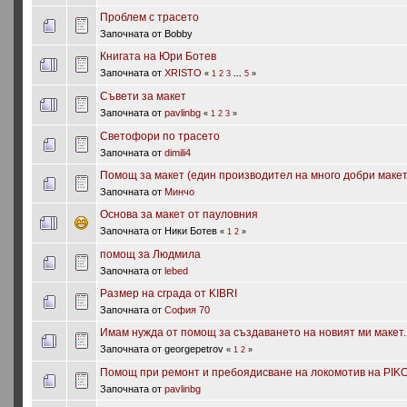
Проблем с трасето
Започната от Bobby
Книгата на Юри Ботев
Започната от
XRISTO
«
1
2
3
...
5
»
Съвети за макет
Започната от
pavlinbg
«
1
2
3
»
Светофори по трасето
Започната от
dimili4
Помощ за макет (един производител на много добри макет
Започната от
Минчо
Основа за макет от пауловния
Започната от Ники Ботев
«
1
2
»
помощ за Людмила
Започната от
lebed
Размер на сграда от KIBRI
Започната от
София 70
Имам нужда от помощ за създаването на новият ми макет.
Започната от georgepetrov
«
1
2
»
Помощ при ремонт и пребоядисване на локомотив на PIK
Започната от
pavlinbg