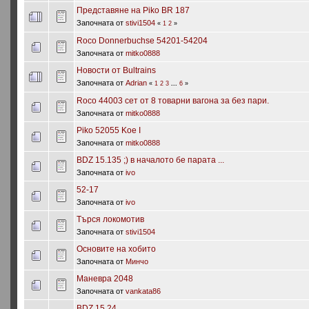
Представяне на Piko BR 187
Започната от
stivi1504
«
1
2
»
Roco Donnerbuchse 54201-54204
Започната от
mitko0888
Новости от Bultrains
Започната от
Adrian
«
1
2
3
...
6
»
Roco 44003 сет от 8 товарни вагона за без пари.
Започната от
mitko0888
Piko 52055 Koe I
Започната от
mitko0888
BDZ 15.135 ;) в началото бе парата ...
Започната от
ivo
52-17
Започната от
ivo
Търся локомотив
Започната от
stivi1504
Основите на хобито
Започната от
Минчо
Маневра 2048
Започната от
vankata86
BDZ 15.24