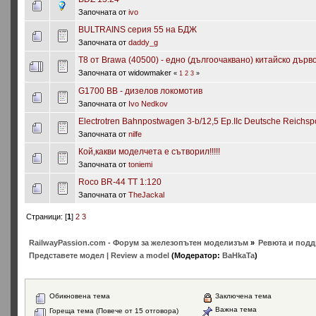
Започната от
ivo
BULTRAINS серия 55 на БДЖ
Започната от
daddy_g
T8 от Brawa (40500) - едно (дългоочаквано) китайско дърво.
Започната от widowmaker
«
1
2
3
»
G1700 BB - дизелов локомотив
Започната от
Ivo Nedkov
Electrotren Bahnpostwagen 3-b/12,5 Ep.IIc Deutsche Reichsp
Започната от
nilfe
Кой,какви моделчета е сътворил!!!!!
Започната от
toniemi
Roco BR-44 TT 1:120
Започната от
TheJackal
Страници: [
1
]
2
3
RailwayPassion.com - Форум за железопътен моделизъм
»
Ревюта и подд
Представете модел | Review a model
(Модератор:
BaHkaTa
)
Обикновена тема
Заключена тема
Важна тема
Гореща тема (Повече от 15 отговора)