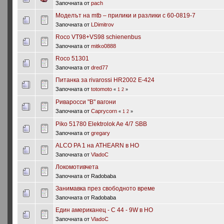
Започната от
pach
Моделът на mtb – прилики и разлики с 60-0819-7
Започната от
LDimitrov
Roco VT98+VS98 schienenbus
Започната от
mitko0888
Roco 51301
Започната от
dred77
Питанка за rivarossi HR2002 E-424
Започната от
totomoto
«
1
2
»
Риваросси "В" вагони
Започната от
Сaprycorn
«
1
2
»
Piko 51780 Elektrolok Ae 4/7 SBB
Започната от
gregary
ALCO PA 1 на ATHEARN в HO
Започната от
VladoC
Локомотивчета
Започната от Radobaba
Занимавка през свободното време
Започната от Radobaba
Един американец - C 44 - 9W в HO
Започната от
VladoC