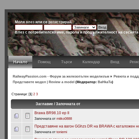
Моля
влез
или се
регистрирай
.
Влез с потребителско име, парола и продължителност на сесията
Начало
Помощ
Търси
Календар
Вход
Реги
RailwayPassion.com - Форум за железопътен моделизъм
»
Ревюта и подд
Представете модел | Review a model
(Модератор:
BaHkaTa
)
Страници: [
1
]
2
3
Заглавие
/
Започната от
Brawa BR98.10 ep II
Започната от
mitko0888
Представяне на вагон GGhzs DR на BRAWA с каталожен н
Започната от
toniemi