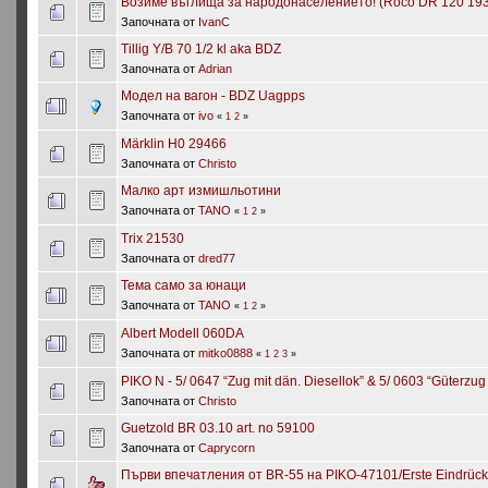
Возиме въглища за народонаселението! (Roco DR 120 193-
Започната от
IvanC
Tillig Y/B 70 1/2 kl aka BDZ
Започната от
Adrian
Модел на вагон - BDZ Uagpps
Започната от
ivo
«
1
2
»
Märklin H0 29466
Започната от
Christo
Малко арт измишльотини
Започната от
TANO
«
1
2
»
Trix 21530
Започната от
dred77
Тема само за юнаци
Започната от
TANO
«
1
2
»
Albert Modell 060DA
Започната от
mitko0888
«
1
2
3
»
PIKO N - 5/ 0647 “Zug mit dän. Diesellok” & 5/ 0603 “Güterzug
Започната от
Christo
Guetzold BR 03.10 art. no 59100
Започната от
Сaprycorn
Първи впечатления от BR-55 на PIKO-47101/Erste Eindrück