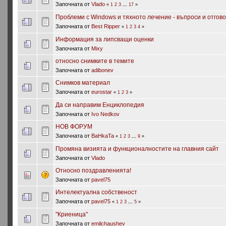
Започната от
Vlado
«
1
2
3
...
17
»
Проблеми с Windows и тяхното лечение - въпроси и отгов
Започната от
Best Ripper
«
1
2
3
4
»
Информация за липсващи оценки
Започната от
Mixy
относно снимките в темите
Започната от
adibonev
Снимков материал
Започната от
eurostar
«
1
2
3
»
Да си направим Енциклопедия
Започната от
Ivo Nedkov
НОВ ФОРУМ
Започната от
BaHkaTa
«
1
2
3
...
9
»
Промяна визията и функционалностите на главния сайт
Започната от
Vlado
Относно поздравленията!
Започната от
pavel75
Интелектуална собственост
Започната от
pavel75
«
1
2
3
...
5
»
"Криеница"
Започната от
emilchaushev