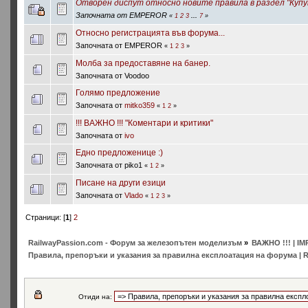
Отворен диспут относно новите правила в раздел "Купув
Започната от EMPEROR
«
1
2
3
...
7
»
Относно регистрацията във форума...
Започната от EMPEROR
«
1
2
3
»
Молба за предоставяне на банер.
Започната от Voodoo
Голямо предложение
Започната от
mitko359
«
1
2
»
!!! ВАЖНО !!! "Коментари и критики"
Започната от
ivo
Едно предложенице :)
Започната от piko1
«
1
2
»
Писане на други езици
Започната от
Vlado
«
1
2
3
»
Страници: [
1
]
2
RailwayPassion.com - Форум за железопътен моделизъм
»
ВАЖНО !!! | IM
Правила, препоръки и указания за правилна експлоатация на форума | Rules
Отиди на: