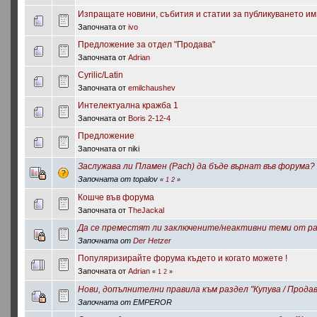
Изпращате новини, събития и статии за публикуването им в
Започната от
ivo
Предложение за отдел "Продава"
Започната от
Adrian
Cyrilic/Latin
Започната от
emilchaushev
Интелектуална кражба 1
Започната от
Boris 2-12-4
Предложение
Започната от niki
Заслужава ли Пламен (Pach) да бъде върнат във форума?
Започната от topalov
«
1
2
»
Кошче във форума
Започната от
TheJackal
Да се преместят ли заключените/неактивни теми от раз
Започната от
Der Hetzer
Популяризирайте форума където и когато можете !
Започната от
Adrian
«
1
2
»
Нови, допълнителни правила към раздел "Купува / Продав
Започната от EMPEROR