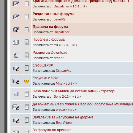
Критики, препоръки и домашна гроздова под масата ;)
Започната от
Dispatcher
«
1
2
3
...
9
»
Разделите във форума
Започната от
pavel75
Правила на форума
Започната от
Dispatcher
Проблем с форума
Започната от mill
«
1
2
3
...
33
»
Раздел за Download
Започната от
dred77
Съобщения
Започната от
Dispatcher
Казусът с Urko
Започната от
Mixy
«
1
2
3
4
»
Нека помолим Милен да остане администратор!
Започната от
Boris 2-12-4
«
1
2
»
Да бъдат ли Best Ripper и Pach под постоянна модераци
Започната от
gregary
«
1
2
»
Заявление за напускане на форума
Започната от
Best Ripper
За форума по принцип