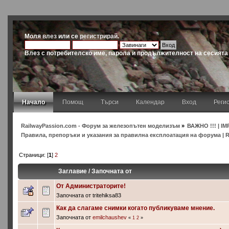
Моля
влез
или се
регистрирай
.
Влез с потребителско име, парола и продължителност на сесията
Начало
Помощ
Търси
Календар
Вход
Реги
RailwayPassion.com - Форум за железопътен моделизъм
»
ВАЖНО !!! | IM
Правила, препоръки и указания за правилна експлоатация на форума | Rules
Страници: [
1
]
2
Заглавие
/
Започната от
От Администраторите!
Започната от tritehiksa83
Как да слагаме снимки когато публикуваме мнение.
Започната от
emilchaushev
«
1
2
»