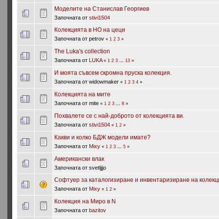
Моделите на Станислав Георгиев
Започната от
stivi1504
Колекцията в HO на цеци
Започната от petrov
«
1
2
3
»
The Luka's collection
Започната от
LUKA
«
1
2
3
...
13
»
И моята съвсем скромна пруска колекция.
Започната от widowmaker
«
1
2
3
4
»
Колекцията на мите
Започната от mite
«
1
2
3
...
8
»
Похвалете се с най-доброто от колекцията ви.
Започната от
stivi1504
«
1
2
»
Какви и колко БДЖ модели имате?
Започната от
Mixy
«
1
2
3
...
5
»
Американски влак
Започната от svetljjjo
Софтуер за каталогизиране и инвентаризиране на колек
Започната от
Mixy
«
1
2
»
Колекция на Миро в N
Започната от
bazitov