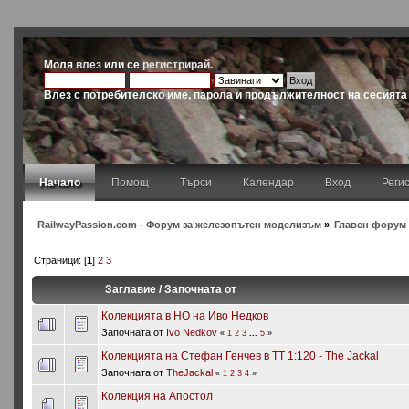
Моля
влез
или се
регистрирай
.
Влез с потребителско име, парола и продължителност на сесията
Начало
Помощ
Търси
Календар
Вход
Реги
RailwayPassion.com - Форум за железопътен моделизъм
»
Главен форум 
Страници: [
1
]
2
3
Заглавие
/
Започната от
Колекцията в НО на Иво Недков
Започната от
Ivo Nedkov
«
1
2
3
...
5
»
Колекцията на Стефан Генчев в ТТ 1:120 - The Jackal
Започната от
TheJackal
«
1
2
3
4
»
Колекция на Апостол