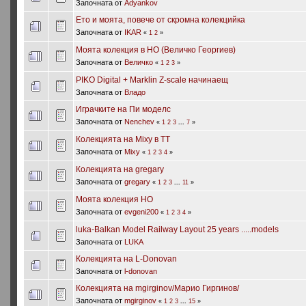
Започната от
Adyankov
Ето и моята, повече от скромна колекцийка
Започната от
IKAR
«
1
2
»
Моята колекция в НО (Величко Георгиев)
Започната от
Величко
«
1
2
3
»
PIKO Digital + Marklin Z-scale начинаещ
Започната от
Владо
Играчките на Пи моделс
Започната от
Nenchev
«
1
2
3
...
7
»
Колекцията на Mixy в ТТ
Започната от
Mixy
«
1
2
3
4
»
Колекцията на gregary
Започната от
gregary
«
1
2
3
...
11
»
Моята колекция HO
Започната от
evgeni200
«
1
2
3
4
»
luka-Balkan Model Railway Layout 25 years .....models
Започната от
LUKA
Колекцията на L-Donovan
Започната от
l-donovan
Колекцията на mgirginov/Марио Гиргинов/
Започната от
mgirginov
«
1
2
3
...
15
»