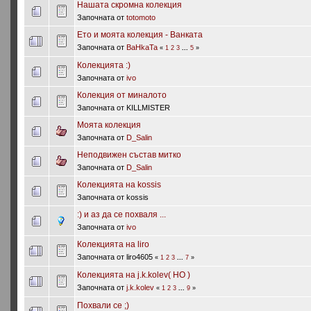
Нашата скромна колекция
Започната от
totomoto
Ето и моята колекция - Ванката
Започната от
BaHkaTa
«
1
2
3
...
5
»
Колекцията :)
Започната от
ivo
Колекция от миналото
Започната от KILLMISTER
Моята колекция
Започната от
D_Salin
Неподвижен състав митко
Започната от
D_Salin
Колекцията на kossis
Започната от kossis
:) и аз да се похваля ...
Започната от
ivo
Колекцията на liro
Започната от liro4605
«
1
2
3
...
7
»
Колекцията на j.k.kolev( HO )
Започната от
j.k.kolev
«
1
2
3
...
9
»
Похвали се ;)