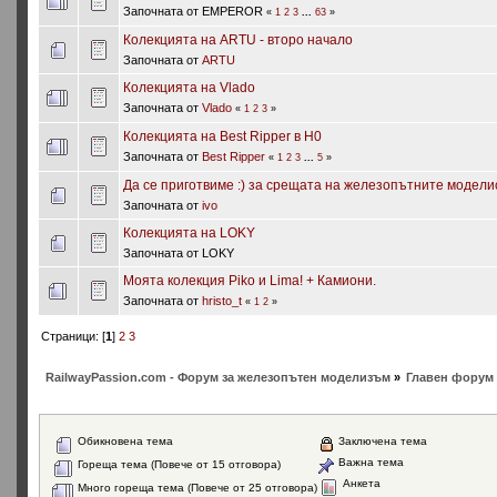
Започната от EMPEROR
«
1
2
3
...
63
»
Колекцията на ARTU - второ начало
Започната от
ARTU
Колекцията на Vlado
Започната от
Vlado
«
1
2
3
»
Колекцията на Best Ripper в H0
Започната от
Best Ripper
«
1
2
3
...
5
»
Да се приготвиме :) за срещата на железопътните модели
Започната от
ivo
Колекцията на LOKY
Започната от LOKY
Моята колекция Piko и Lima! + Камиони.
Започната от
hristo_t
«
1
2
»
Страници: [
1
]
2
3
RailwayPassion.com - Форум за железопътен моделизъм
»
Главен форум 
Обикновена тема
Заключена тема
Важна тема
Гореща тема (Повече от 15 отговора)
Анкета
Много гореща тема (Повече от 25 отговора)