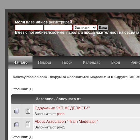
Моля
влез
или се
регистрирай
.
Влез с потребителско име, парола и продължителност на сесията
Начало
Помощ
Търси
Календар
Вход
Реги
RailwayPassion.com - Форум за железопътен моделизъм
»
Сдружение "Ж
Страници: [
1
]
Заглавие
/
Започната от
Сдружение "ЖП МОДЕЛИСТИ"
Започната от
pach
About: Association " Тrain Мodelator "
Започната от piko1
Страници: [
1
]