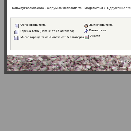
RailwayPassion.com - Форум за железопътен моделизъм
»
Сдружение "Ж
Обикновена тема
Заключена тема
Важна тема
Гореща тема (Повече от 15 отговора)
Анкета
Много гореща тема (Повече от 25 отговора)
SMF 2.0.4
Actual