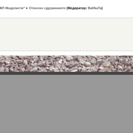
ЖП Моделисти"
»
Относно сдружението
(Модератор:
BaHkaTa
)
SMF 2.0.4
|
SMF © 2011
,
Simple Machines
Actualism by
Crip
XHTML
WAP2