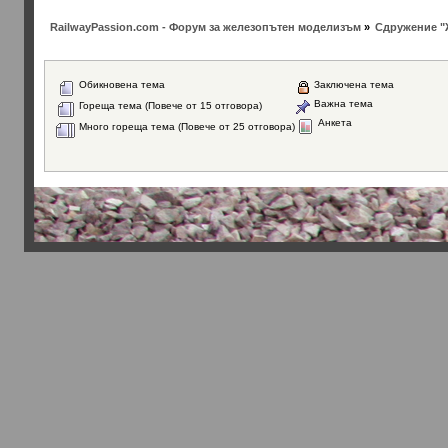
RailwayPassion.com - Форум за железопътен моделизъм
»
Сдружение "
Обикновена тема
Заключена тема
Важна тема
Гореща тема (Повече от 15 отговора)
Анкета
Много гореща тема (Повече от 25 отговора)