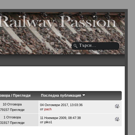
овора
/
Прегледи
Последна публикация
10 Отговора
04 Октомври 2017, 13:03:36
от
pach
79157 Прегледи
1 Отговора
11 Ноември 2009, 08:47:38
от piko1
31917 Прегледи