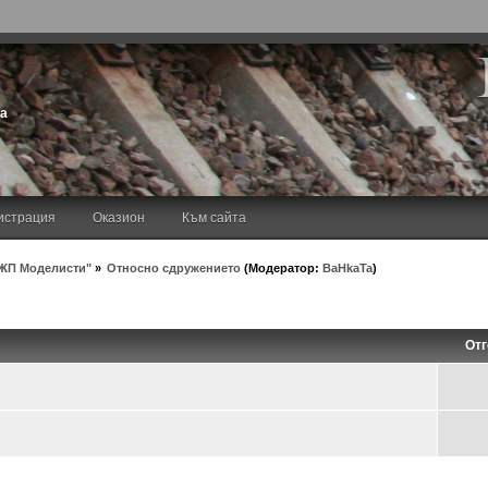
та
истрация
Оказион
Към сайта
ЖП Моделисти"
»
Относно сдружението
(Модератор:
BaHkaTa
)
Отг