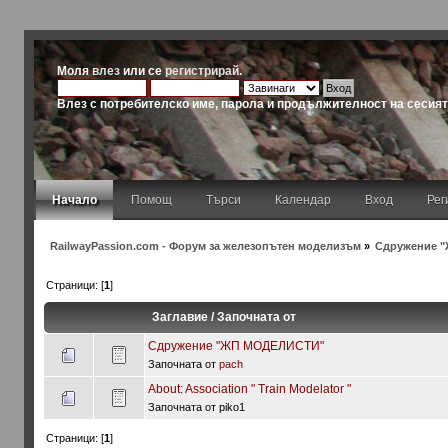
Моля
влез
или се
регистрирай
.
Влез с потребителско име, парола и продължителност на сесия
Начало
Помощ
Търси
Календар
Вход
Рег
RailwayPassion.com - Форум за железопътен моделизъм
»
Сдружение "
Страници: [
1
]
Заглавие
/
Започната от
Сдружение "ЖП МОДЕЛИСТИ"
Започната от
pach
About: Association " Тrain Мodelator "
Започната от piko1
Страници: [
1
]