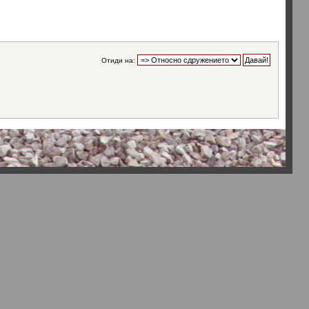
Отиди на: