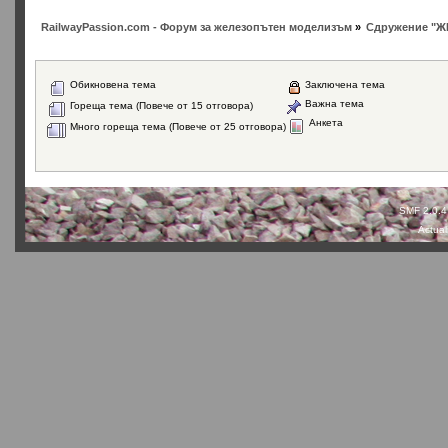
RailwayPassion.com - Форум за железопътен моделизъм
»
Сдружение "Ж
Обикновена тема
Заключена тема
Важна тема
Гореща тема (Повече от 15 отговора)
Анкета
Много гореща тема (Повече от 25 отговора)
SMF 2.0.4
Actual