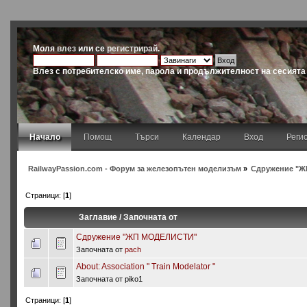
Моля
влез
или се
регистрирай
.
Влез с потребителско име, парола и продължителност на сесията
Начало
Помощ
Търси
Календар
Вход
Реги
RailwayPassion.com - Форум за железопътен моделизъм
»
Сдружение "Ж
Страници: [
1
]
Заглавие
/
Започната от
Сдружение "ЖП МОДЕЛИСТИ"
Започната от
pach
About: Association " Тrain Мodelator "
Започната от piko1
Страници: [
1
]