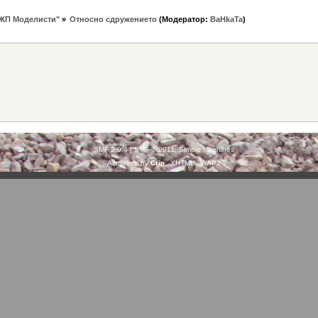
ЖП Моделисти"
»
Относно сдружението
(Модератор:
BaHkaTa
)
SMF 2.0.4
|
SMF © 2011
,
Simple Machines
Actualism by
Crip
XHTML
WAP2