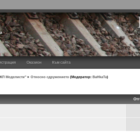
та
истрация
Оказион
Към сайта
ЖП Моделисти"
»
Относно сдружението
(Модератор:
BaHkaTa
)
Отг