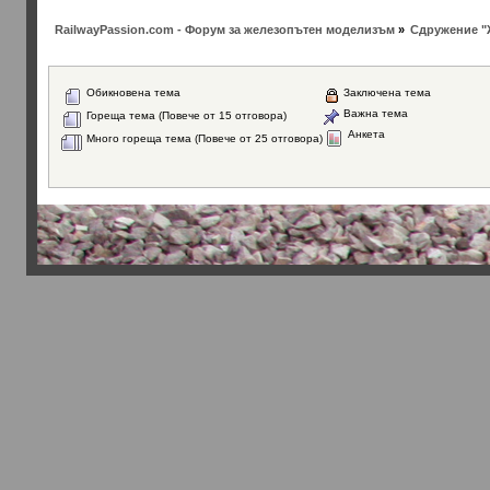
RailwayPassion.com - Форум за железопътен моделизъм
»
Сдружение "
Обикновена тема
Заключена тема
Важна тема
Гореща тема (Повече от 15 отговора)
Анкета
Много гореща тема (Повече от 25 отговора)