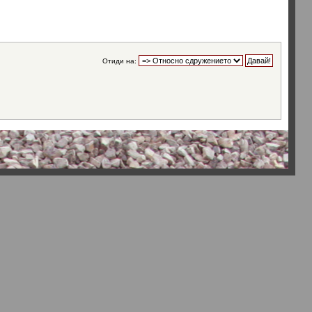
Отиди на: