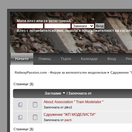
Моля
влез
или се
регистрирай
.
Влез с потребителско име, парола и продължителност на сесия
Начало
Помощ
Търси
Календар
Вход
Рег
RailwayPassion.com - Форум за железопътен моделизъм
»
Сдружение "
Страници: [
1
]
Заглавие
/
Започната от
About: Association " Тrain Мodelator "
Започната от piko1
Сдружение "ЖП МОДЕЛИСТИ"
Започната от
pach
Страници: [
1
]