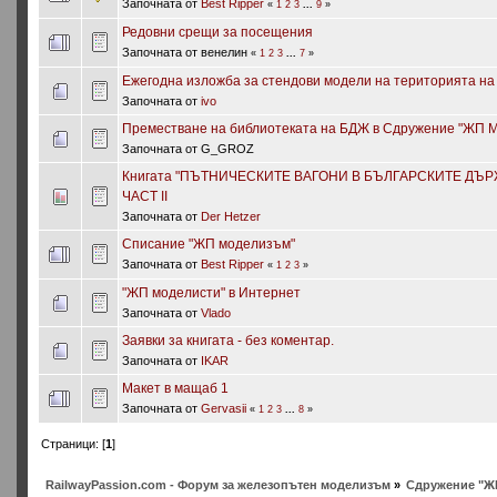
Започната от
Best Ripper
«
1
2
3
...
9
»
Редовни срещи за посещения
Започната от венелин
«
1
2
3
...
7
»
Eжегодна изложба за стендови модели на територията на
Започната от
ivo
Преместване на библиотеката на БДЖ в Сдружение "ЖП 
Започната от G_GROZ
Книгата "ПЪТНИЧЕСКИТЕ ВАГОНИ В БЪЛГАРСКИТЕ ДЪ
ЧАСТ II
Започната от
Der Hetzer
Списание "ЖП моделизъм"
Започната от
Best Ripper
«
1
2
3
»
"ЖП моделисти" в Интернет
Започната от
Vlado
Заявки за книгата - без коментар.
Започната от
IKAR
Макет в мащаб 1
Започната от
Gervasii
«
1
2
3
...
8
»
Страници: [
1
]
RailwayPassion.com - Форум за железопътен моделизъм
»
Сдружение "Ж