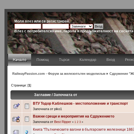
Моля
влез
или се
регистрирай
.
Влез с потребителско име, парола и продължителност на сесията
Начало
Помощ
Търси
Календар
Вход
Реги
RailwayPassion.com - Форум за железопътен моделизъм
»
Сдружение "Ж
Страници: [
1
]
Заглавие
/
Започната от
ВТУ Тодор Kаблешков - местоположение и транспорт
Започната от piko1
Важни срещи и мероприятия на Сдружението
Започната от
Best Ripper
«
1
2
3
»
Книга "Пътническите вагони в българските железници 1867 -