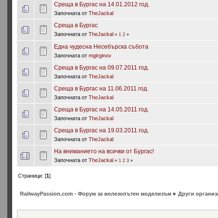
Среща в Бургас на 14.01.2012 год.
Започната от
TheJackal
Среща в Бургас
Започната от
TheJackal
«
1
2
»
Една чудесна Несебърска събота
Започната от
mgirginov
Среща в Бургас на 09.07.2011 год.
Започната от
TheJackal
Среща в Бургас на 11.06.2011 год.
Започната от
TheJackal
Среща в Бургас на 14.05.2011 год.
Започната от
TheJackal
Среща в Бургас на 19.03.2011 год.
Започната от
TheJackal
На вниманието на всички от Бургас!
Започната от
TheJackal
«
1
2
3
»
Страници: [
1
]
RailwayPassion.com - Форум за железопътен моделизъм
»
Други организ