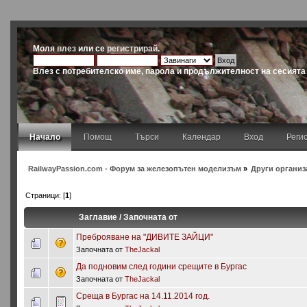
Моля
влез
или се
регистрирай
.
Влез с потребителско име, парола и продължителност на сесията
Начало
Помощ
Търси
Календар
Вход
Реги
RailwayPassion.com - Форум за железопътен моделизъм
»
Други организ
Страници: [
1
]
Заглавие
/
Започната от
Преброяване на "ДИВИТЕ ЗАЙЦИ"
Започната от
TheJackal
Да подновим след години срещите в Бургас
Започната от
TheJackal
Среща в Бургас на 14.11.2014 год.