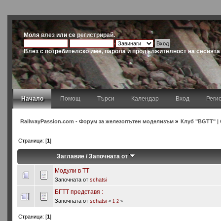
Моля
влез
или се
регистрирай
.
Влез с потребителско име, парола и продължителност на сесията
Начало
Помощ
Търси
Календар
Вход
Реги
RailwayPassion.com - Форум за железопътен моделизъм
»
Клуб "BGTT" |
Страници: [
1
]
Заглавие
/
Започната от
Модули в ТТ
Започната от
schatsi
БГТТ представя :
Започната от
schatsi
«
1
2
»
Страници: [
1
]