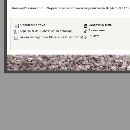
RailwayPassion.com - Форум за железопътен моделизъм
»
Клуб "BGTT" |
Обикновена тема
Заключена тема
Важна тема
Гореща тема (Повече от 15 отговора)
Анкета
Много гореща тема (Повече от 25 отговора)
SMF 2.0.4
Actual