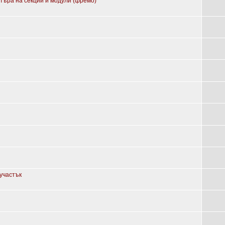
етъра на секции и модули (фремо)
и
 участък