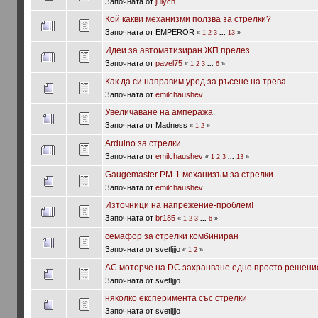
Започната от
julych
Кой какви механизми ползва за стрелки?
Започната от EMPEROR
«
1
2
3
...
13
»
Идеи за автоматизиран ЖП прелез
Започната от
pavel75
«
1
2
3
...
6
»
Как да си направим уред за ръсене на трева.
Започната от
emilchaushev
Увеличаване на ампеража.
Започната от Madness
«
1
2
»
Arduino за стрелки
Започната от
emilchaushev
«
1
2
3
...
13
»
Gaugemaster PM-1 механизъм за стрелки
Започната от
emilchaushev
Източници на напрежение-проблем!
Започната от
br185
«
1
2
3
...
6
»
семафор за стрелки комбиниран
Започната от svetljjjo
«
1
2
»
AC моторче на DC захранване едно просто решение
Започната от svetljjjo
няколко експеримента със стрелки
Започната от svetljjjo