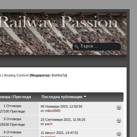
| Analog Control
(Модератор:
BaHkaTa
)
овора
/
Прегледи
Последна публикация
1 Отговора
05 Ноември 2023, 12:50:55
от
mitko0888
27100 Прегледи
5 Отговора
23 Септември 2021, 11:56:25
от
pach
25530 Прегледи
6 Отговора
11 Август 2021, 14:47:01
от
toniemi