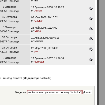
от mill
22307 Прегледи
7 Отговора
12 Декември 2008, 18:19:22
от
Adrian
18957 Прегледи
15 Отговора
03 Юни 2008, 10:10:52
от
CaLLlo
29952 Прегледи
8 Отговора
26 Май 2008, 12:04:00
от
Vlado
20003 Прегледи
32 Отговора
11 Април 2008, 03:46:16
от Maktub
56577 Прегледи
19 Отговора
22 Март 2008, 08:34:09
от
pach
43014 Прегледи
5 Отговора
25 Декември 2007, 21:46:39
от
eurostar
23653 Прегледи
| Analog Control
(Модератор:
BaHkaTa
)
Отиди на: