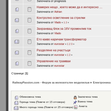
Започната от prognosis
Намерих нещо , което може да е интересно ....
Започната от
Adrian
Контролно осветление за стрелки
Започната от
Vlado
«
1
2
»
Захранващ блок за 16V променлив ток
Започната от
Vlado
Ето какво наричам трансформатор
Започната от
eurostar
«
1
2
3
»
Разделяне на участъци
Започната от
eurostar
«
1
2
»
Управление на трамваи
Започната от
eurostar
Страници: [
1
]
RailwayPassion.com - Форум за железопътен моделизъм
»
Електроника и
Обикновена тема
Заключена тема
Важна тема
Гореща тема (Повече от 15 отговора)
Анкета
Много гореща тема (Повече от 25 отговора)