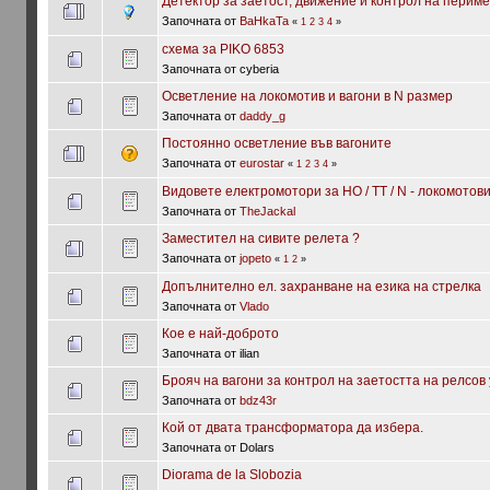
Детектор за заетост, движение и контрол на перим
Започната от
BaHkaTa
«
1
2
3
4
»
схема за PIKO 6853
Започната от cyberia
Осветление на локомотив и вагони в N размер
Започната от
daddy_g
Постоянно осветление във вагоните
Започната от
eurostar
«
1
2
3
4
»
Видовете електромотори за НО / ТТ / N - локомотов
Започната от
TheJackal
Заместител на сивите релета ?
Започната от
jopeto
«
1
2
»
Допълнително ел. захранване на езика на стрелка
Започната от
Vlado
Кое е най-доброто
Започната от ilian
Брояч на вагони за контрол на заетостта на релсов
Започната от
bdz43r
Кой от двата трансформатора да избера.
Започната от Dolars
Diorama de la Slobozia