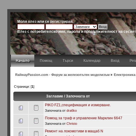
Моля
влез
или се
регистрирай
.
Влез с потребителско име, парола и продължителност на сесия
Начало
Помощ
Търси
Календар
Вход
Рег
RailwayPassion.com - Форум за железопътен моделизъм
»
Електроника и
Страници: [
1
]
Заглавие
/
Започната от
PIKO FZ1,спецификация и измерване.
Започната от
dra6ko
Помощ за траф и управление Марклин 6647
Започната от
Christo
Ремонт на локомотиви в мащаб N