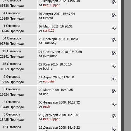
57 Отговора
12 Февруари 2012, 14:07:49
от
Best Ripper
65336 Прегледи
4 Отговора
01 Август 2011, 16:47:04
от turboto
16940 Прегледи
1 Отговора
07 Март 2011, 16:20:31
от
staff123
14746 Прегледи
54 Отговора
25 Ноември 2010, 11:10:51
от Tramway
91746 Прегледи
13 Отговора
21 Септември 2010, 07:13:59
от evrokoma
28241 Прегледи
15 Отговора
27 Юли 2010, 18:53:16
от bobi_sf
31369 Прегледи
2 Отговора
14 Април 2009, 11:32:50
от
eurostar
16865 Прегледи
6 Отговора
22 Март 2009, 10:40:35
от ilian
18624 Прегледи
4 Отговора
03 Февруари 2009, 10:17:32
от
pach
16448 Прегледи
5 Отговора
23 Декември 2008, 15:13:01
от
Best Ripper
18425 Прегледи
12 Отговора
12 Декември 2008, 18:49:22