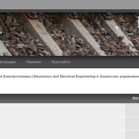
та
истрация
Оказион
Към сайта
 Електротехника | Electronics and Electrical Engineering
»
Аналогово управление 
Отг