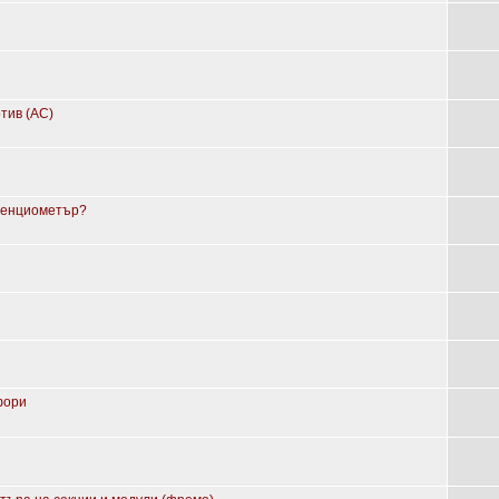
тив (AC)
отенциометър?
фори