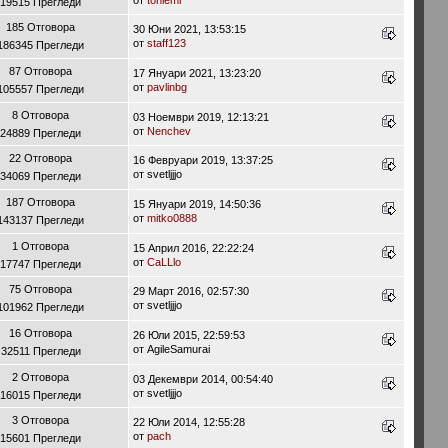
19515 Прегледи
185 Отговора
30 Юни 2021, 13:53:15
от
staff123
186345 Прегледи
87 Отговора
17 Януари 2021, 13:23:20
от
pavlinbg
105557 Прегледи
8 Отговора
03 Ноември 2019, 12:13:21
от
Nenchev
24889 Прегледи
22 Отговора
16 Февруари 2019, 13:37:25
от svetljjjo
34069 Прегледи
187 Отговора
15 Януари 2019, 14:50:36
от
mitko0888
143137 Прегледи
1 Отговора
15 Април 2016, 22:22:24
от
CaLLlo
17747 Прегледи
75 Отговора
29 Март 2016, 02:57:30
от svetljjjo
101962 Прегледи
16 Отговора
26 Юли 2015, 22:59:53
от AgileSamurai
32511 Прегледи
2 Отговора
03 Декември 2014, 00:54:40
от svetljjjo
16015 Прегледи
3 Отговора
22 Юли 2014, 12:55:28
от
pach
15601 Прегледи