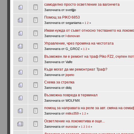
самоделно просто осветление за вагончета
Започната от svetljjjo
Помощ за PIKO 6853
Започната от seganiama
«
1
2
»
Имам нужда от съвет относно тестването на локомо
Започната от
l-donovan
Управление, чрез промяна на честотата
Започната от G_GROZ
«
1
2
»
Възможен ли е ремонт на траф Piko FZ2, счупен п
Започната от Valfe
Къде могат да ми ремонтриат Траф?
Започната от
jopeto
Схема за стрелка
Започната от didq
Възможна повреда в терминал
Започната от WOLFMX
помощ за направата на реле за авт. смяна на сема
Започната от
mitko359
«
1
2
»
Осветление на локомотива и още...
Започната от
eurostar
«
1
2
3
4
»