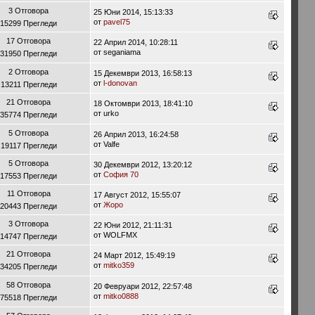
3 Отговора
25 Юни 2014, 15:13:33
от
pavel75
15299 Прегледи
17 Отговора
22 Април 2014, 10:28:11
от seganiama
31950 Прегледи
2 Отговора
15 Декември 2013, 16:58:13
от
l-donovan
13211 Прегледи
21 Отговора
18 Октомври 2013, 18:41:10
от urko
35774 Прегледи
5 Отговора
26 Април 2013, 16:24:58
от Valfe
19117 Прегледи
5 Отговора
30 Декември 2012, 13:20:12
от
София 70
17553 Прегледи
11 Отговора
17 Август 2012, 15:55:07
от
Жоро
20443 Прегледи
3 Отговора
22 Юни 2012, 21:11:31
от WOLFMX
14747 Прегледи
21 Отговора
24 Март 2012, 15:49:19
от
mitko359
34205 Прегледи
58 Отговора
20 Февруари 2012, 22:57:48
от
mitko0888
75518 Прегледи