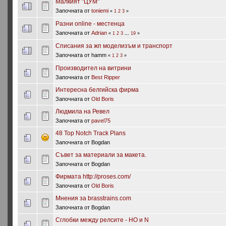
Малкият "ЦУМ"
Започната от
toniemi
«
1
2
3
»
Разни online - местенца
Започната от
Adrian
«
1
2
3
...
19
»
Списания за жп моделизъм и транспорт
Започната от hamm
«
1
2
3
»
Производител на витрини
Започната от
Best Ripper
Интересна белгийска фирма
Започната от
Old Boris
Людмила на Ревел
Започната от
pavel75
48 Top Notch Track Plans
Започната от Bogdan
Съвет за материали за макета.
Започната от Bogdan
Фирмата http://proses.com/
Започната от
Old Boris
Мнения за brasstrains.com
Започната от Bogdan
Сглобки между релсите - HO и N