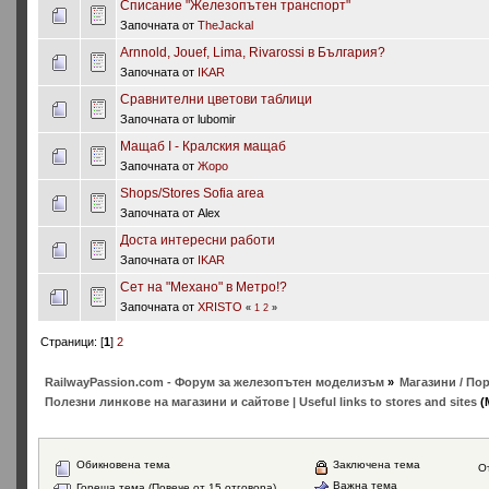
Списание "Железопътен транспорт"
Започната от
TheJackal
Arnnold, Jouef, Lima, Rivarossi в България?
Започната от
IKAR
Сравнителни цветови таблици
Започната от lubomir
Мащаб I - Кралския мащаб
Започната от
Жоро
Shops/Stores Sofia area
Започната от Alex
Доста интересни работи
Започната от
IKAR
Сет на "Механо" в Метро!?
Започната от
XRISTO
«
1
2
»
Страници: [
1
]
2
RailwayPassion.com - Форум за железопътен моделизъм
»
Магазини / Пор
Полезни линкове на магазини и сайтове | Useful links to stores and sites
(
Обикновена тема
Заключена тема
О
Важна тема
Гореща тема (Повече от 15 отговора)