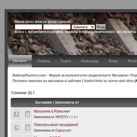
Моля
влез
или се
регистрирай
.
Влез с потребителско име, парола и продължителност на сесията
Начало
Помощ
Търси
Календар
Вход
Реги
RailwayPassion.com - Форум за железопътен моделизъм
»
Магазини / Пор
Полезни линкове на магазини и сайтове | Useful links to stores and sites
(
Страници: [
1
]
2
Заглавие
/
Започната от
Магазини в Румъния
Започната от
XRISTO
«
1
2
»
Препоръчани продавачи!
Започната от
Сaprycorn