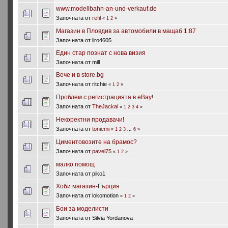
www.modellbahn-an-und-verkauf.de
Започната от
refil
«
1
2
»
Магазин в Пловдив за автомобили в мащаб 1:87
Започната от liro4605
Един стар познат с нова визия
Започната от mill
Вече и в store.bg
Започната от ritchie
«
1
2
»
Проблем с регистрацията в eBay!
Започната от
TheJackal
«
1
2
3
4
»
Некоректни продавачи!
Започната от
toniemi
«
1
2
3
...
6
»
Циментовозите на брамос?
Започната от
pavel75
«
1
2
»
малко помощ
Започната от piko1
Хоби магазин-Гърция
Започната от lokomotion
«
1
2
»
Бои за моделисти
Започната от Silvia Yordanova