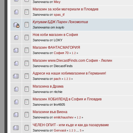
Започната от
Mixy
Магазин за хоби материали в Пловдив
Започната от
spas_tf
Купувам БДЖ Парен Локомотив
Започната от ivaylo
Нов хоби магазин в София
Започната от LOKY
Магазин ФАНТАСМАГОРИЯ
Започната от
София 70
«
1
2
»
Магазин www.DiecastFinds.com София - Люлин
Започната от DiecastFinds
Адреси на наши хобимагазини в Германия!
Започната от
pach
«
1
2
3
»
Магазина в Драма
Започната от ritchie
Магазин ХОБИЛЕНД в София и Пловдив
Започната от liro4605
Магазини във Виена
Започната от
emilchaushev
«
1
2
»
ЧЕЛЕН ОПИТ - или къде и как да пазаруваме
Започната от
Gervasii
«
1
2
3
...
5
»