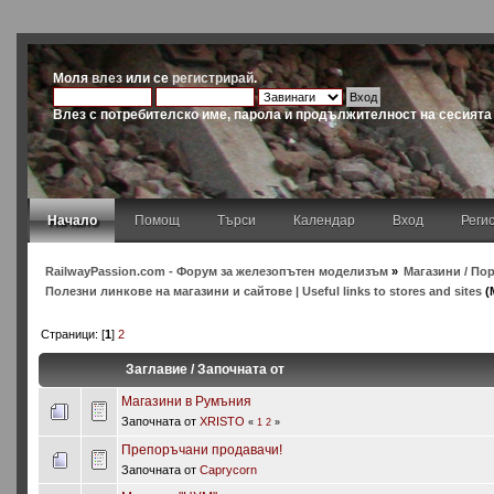
Моля
влез
или се
регистрирай
.
Влез с потребителско име, парола и продължителност на сесията
Начало
Помощ
Търси
Календар
Вход
Реги
RailwayPassion.com - Форум за железопътен моделизъм
»
Магазини / Пор
Полезни линкове на магазини и сайтове | Useful links to stores and sites
(
Страници: [
1
]
2
Заглавие
/
Започната от
Магазини в Румъния
Започната от
XRISTO
«
1
2
»
Препоръчани продавачи!
Започната от
Сaprycorn