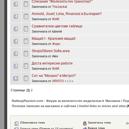
Списание "Железопътен транспорт"
Започната от
TheJackal
Arnnold, Jouef, Lima, Rivarossi в България?
Започната от
IKAR
Сравнителни цветови таблици
Започната от lubomir
Мащаб I - Кралския мащаб
Започната от
Жоро
Shops/Stores Sofia area
Започната от Alex
Доста интересни работи
Започната от
IKAR
Сет на "Механо" в Метро!?
Започната от
XRISTO
«
1
2
»
Страници: [
1
]
2
RailwayPassion.com - Форум за железопътен моделизъм
»
Магазини / Пор
Полезни линкове на магазини и сайтове | Useful links to stores and sites
(
Обикновена тема
Заключена тема
О
Важна тема
Гореща тема (Повече от 15 отговора)