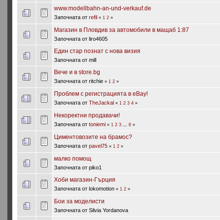
www.modellbahn-an-und-verkauf.de
Започната от
refil
«
1
2
»
Магазин в Пловдив за автомобили в мащаб 1:87
Започната от liro4605
Един стар познат с нова визия
Започната от mill
Вече и в store.bg
Започната от ritchie
«
1
2
»
Проблем с регистрацията в eBay!
Започната от
TheJackal
«
1
2
3
4
»
Некоректни продавачи!
Започната от
toniemi
«
1
2
3
...
6
»
Циментовозите на брамос?
Започната от
pavel75
«
1
2
»
малко помощ
Започната от piko1
Хоби магазин-Гърция
Започната от lokomotion
«
1
2
»
Бои за моделисти
Започната от Silvia Yordanova