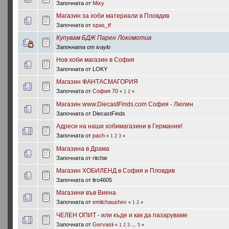
Започната от
Mixy
Магазин за хоби материали в Пловдив
Започната от
spas_tf
Купувам БДЖ Парен Локомотив
Започната от ivaylo
Нов хоби магазин в София
Започната от LOKY
Магазин ФАНТАСМАГОРИЯ
Започната от
София 70
«
1
2
»
Магазин www.DiecastFinds.com София - Люлин
Започната от DiecastFinds
Адреси на наши хобимагазини в Германия!
Започната от
pach
«
1
2
3
»
Магазина в Драма
Започната от ritchie
Магазин ХОБИЛЕНД в София и Пловдив
Започната от liro4605
Магазини във Виена
Започната от
emilchaushev
«
1
2
»
ЧЕЛЕН ОПИТ - или къде и как да пазаруваме
Започната от
Gervasii
«
1
2
3
...
5
»