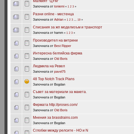
Малкият "ЦУМ"
Започната от
toniemi
«
1
2
3
»
Разни online - местенца
Започната от
Adrian
«
1
2
3
...
19
»
Списания за жп моделизъм и транспорт
Започната от hamm
«
1
2
3
»
Производител на витрини
Започната от
Best Ripper
Интересна белгийска фирма
Започната от
Old Boris
Людмила на Ревел
Започната от
pavel75
48 Top Notch Track Plans
Започната от Bogdan
Съвет за материали за макета.
Започната от Bogdan
Фирмата http://proses.com/
Започната от
Old Boris
Мнения за brasstrains.com
Започната от Bogdan
Сглобки между релсите - HO и N