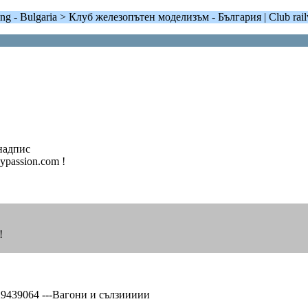
g - Bulgaria > Клуб железопътен моделизъм - България | Club railw
 надпис
ypassion.com !
!
229439064 ---Вагони и сълзиииии