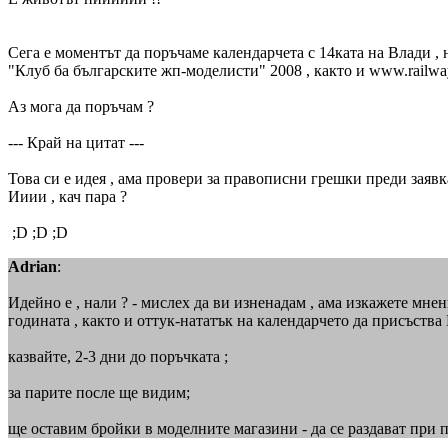
Сега е моментът да поръчаме календарчета с 14ката на Влади ,
"Клуб ба българските жп-моделисти" 2008 , както и www.railwa
Аз мога да поръчам ?
--- Край на цитат ---
Това си е идея , ама провери за правописни грешки преди заявка
Ииии , кач пара ?
;D ;D ;D
Adrian
:
Идейно е , нали ? - мислех да ви изненадам , ама изкажете мнен
годината , както и оттук-нататък на календарчето да присъства 
казвайте, 2-3 дни до поръчката ;
за парите после ще видим;
ще оставим бройки в моделните магазини - да се раздават при 