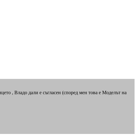
ицето , Владо дали е съгласен (според мен това е Моделът на