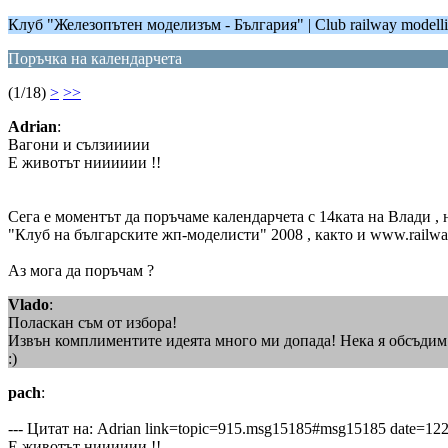
Клуб "Железопътен моделизъм - България" | Club railway modellin
Поръчка на календарчета
(1/18)
>
>>
Adrian
:
Вагони и сълзиииии
Е животът нииииии !!
Сега е моментът да поръчаме календарчета с 14ката на Влади ,
"Клуб на българските жп-моделисти" 2008 , както и www.railwa
Аз мога да поръчам ?
Vlado
:
Поласкан съм от избора!
Извън комплиментите идеята много ми допада! Нека я обсъдим
:)
pach
:
--- Цитат на: Adrian link=topic=915.msg15185#msg15185 date=1
Е животът нииииии !!