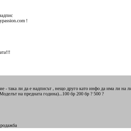
 надпис
ypassion.com !
та!!!
ие - така ли да е надписът , нещо друго като инфо да има ли на л
Моделът на предната година)...100 бр 200 бр ? 500 ?
продажба