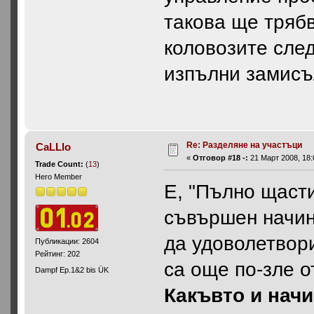
такова ще тряб
коловозите след
изпълни замисъ
Re: Разделяне на участъци
CaLLlo
«
Отговор #18 -:
21 Март 2008, 18:
Trade Count:
(
13
)
Hero Member
Е, "Пълно щасти
съвършен начин
да удоволетвори
Публикации: 2604
Рейтинг: 202
са още по-зле о
Dampf Ep.1&2 bis ÜK
Какъвто и начи