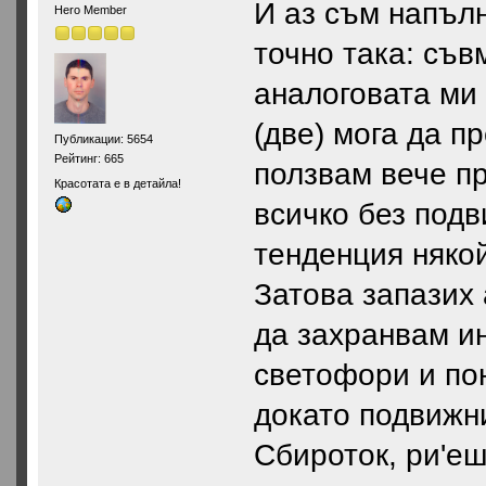
И аз съм напълн
Hero Member
точно така: съв
аналоговата ми 
(две) мога да п
Публикации: 5654
Рейтинг: 665
ползвам вече п
Красотата е в детайла!
всичко без подв
тенденция няко
Затова запазих
да захранвам ин
светофори и пон
докато подвижн
Сбироток, ри'еш 