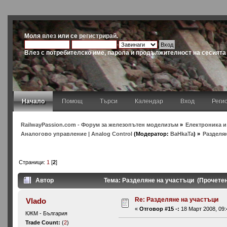
Моля
влез
или се
регистрирай
.
Влез с потребителско име, парола и продължителност на сесията
Начало
Помощ
Търси
Календар
Вход
Реги
RailwayPassion.com - Форум за железопътен моделизъм
»
Електроника и 
Аналогово управление | Analog Control
(Модератор:
BaHkaTa
) »
Разделя
Страници:
1
[
2
]
Автор
Тема: Разделяне на участъци (Прочетен
Re: Разделяне на участъци
Vlado
«
Отговор #15 -:
18 Март 2008, 09:
КЖМ - България
Trade Count:
(
2
)