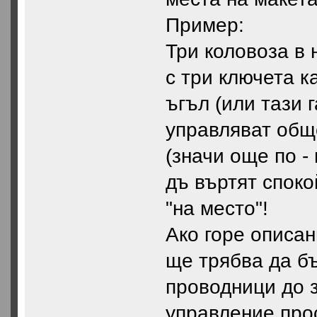
Пример:
Три коловоза в 
с три ключета к
ъгъл (или тази г
управляват общ
(значи още по -
дъ въртят спок
"на место"!
Ако горе описан
ще трябва да бъ
проводници до 
управление прос