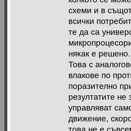
схеми и в същот
всички потребит
те да са универ
микропроцесори
някак е решено.
Това с аналогов
влакове по про
поразително пр
резултатите не 
управляват само
движение, скорос
това не е съвсе