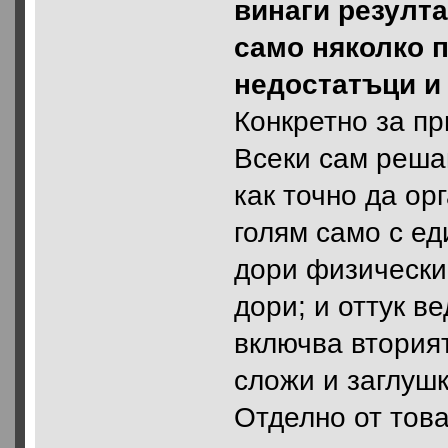
винаги резулта
само няколко 
недостатъци и
Конкретно за п
Всеки сам решав
как точно да ор
голям само с ед
дори физически 
дори; и оттук в
включва втория
сложи и заглушк
Отделно от това