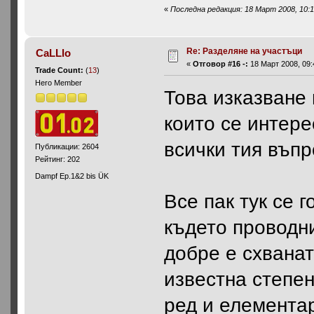
«
Последна редакция: 18 Март 2008, 10:1
Re: Разделяне на участъци
CaLLlo
«
Отговор #16 -:
18 Март 2008, 09:
Trade Count:
(
13
)
Hero Member
Това изказване 
които се интере
всички тия въп
Публикации: 2604
Рейтинг: 202
Dampf Ep.1&2 bis ÜK
Все пак тук се 
където проводни
добре е схванат
известна степен
ред и елементар