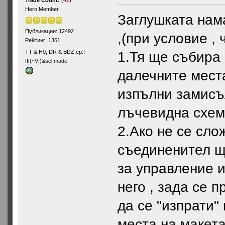
Trade Count:
(
42
)
Hero Member
Заглушката нам
Публикации: 12492
,(при условие , 
Рейтинг: 1361
ТТ & Н0; DR & BDZ;ep.I-
1.Тя ще събира 
III(~VI)&selfmade
далечните места
изпълни замисъ
лъчевидна схем
2.Ако не се сло
съединенител щ
за управление и
него , зада се 
да се "изпрати"
места на макет