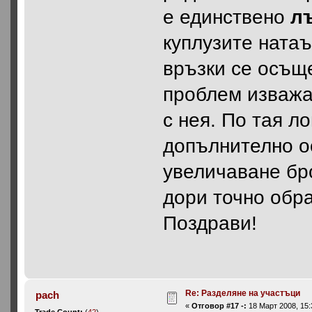
е единствено
л
куплузите натаъ
връзки се осъщ
проблем изважа
с нея. По тая л
допълнително о
увеличаване бр
дори точно обра
Поздрави!
Re: Разделяне на участъци
pach
«
Отговор #17 -:
18 Март 2008, 15: