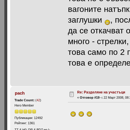
вагоните натъпк
заглушки
, по
да се откачват 
много - стрелки,
това само по 2 
това е определ
Re: Разделяне на участъци
pach
«
Отговор #19 -:
22 Март 2008, 08:
Trade Count:
(
42
)
Hero Member
Публикации: 12492
Рейтинг: 1361
ТТ & Н0; DR & BDZ;ep.I-