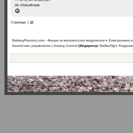
III(~VI)&selfmade
Страници:
1
[
2
]
RailwayPassion.com - Форум за железопътен моделизъм
»
Електроника и 
Аналогово управление | Analog Control
(Модератор:
BaHkaTa
) »
Разделя
SMF 2.0.4
Actual