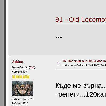
91 - Old Locomot
---
Re: Колекцията в НО на Иво Н
Adrian
«
Отговор #69 -:
19 Май 2026, 16:3
Trade Count:
(
238
)
Hero Member
Къде ме върна..
трепети...120ка
Публикации: 6775
Рейтинг: 1112