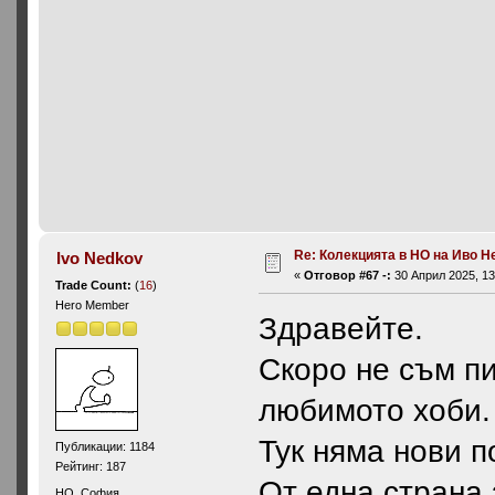
Re: Колекцията в НО на Иво Н
Ivo Nedkov
«
Отговор #67 -:
30 Април 2025, 13
Trade Count:
(
16
)
Hero Member
Здравейте.
Скоро не съм п
любимото хоби.
Тук няма нови 
Публикации: 1184
Рейтинг: 187
От една страна
HO, София