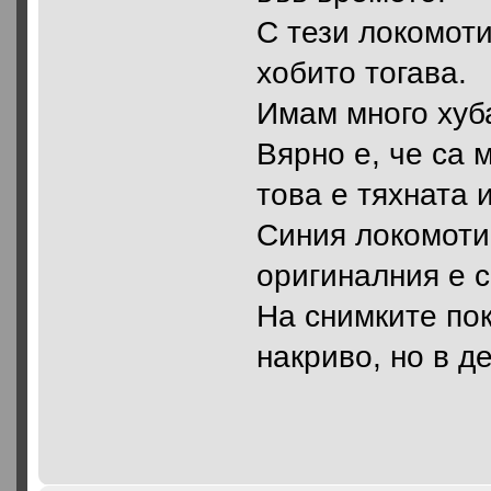
С тези локомоти
хобито тогава.
Имам много хуба
Вярно е, че са 
това е тяхната 
Синия локомоти
оригиналния е с
На снимките по
накриво, но в д