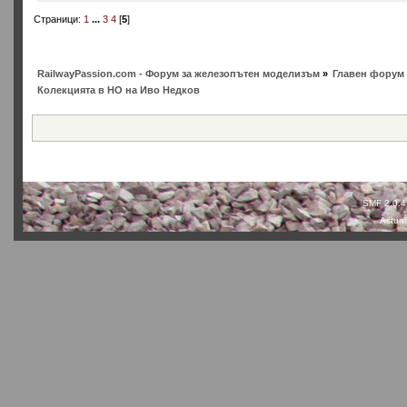
Страници:
1
...
3
4
[
5
]
RailwayPassion.com - Форум за железопътен моделизъм
»
Главен форум 
Колекцията в НО на Иво Недков
SMF 2.0.4
Actual