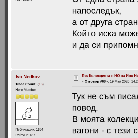
напоследък,
а от друга стра
Който иска мож
и да си припомн
Re: Колекцията в НО на Иво Н
Ivo Nedkov
«
Отговор #68 -:
19 Май 2026, 14:2
Trade Count:
(
16
)
Hero Member
Тук не съм писа
повод.
В моята колекц
вагони - с тези
Публикации: 1184
Рейтинг: 187