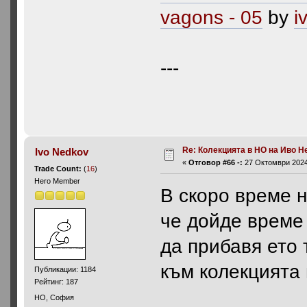
vagons - 05
by
i
---
Re: Колекцията в НО на Иво Н
Ivo Nedkov
«
Отговор #66 -:
27 Октомври 2024,
Trade Count:
(
16
)
Hero Member
В скоро време н
че дойде време
да прибавя ето 
към колекцията
Публикации: 1184
Рейтинг: 187
HO, София