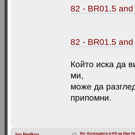
82 - BR01.5 and
82 - BR01.5 and
Който иска да в
ми,
може да разгле
припомни.
Re: Колекцията в НО на Иво Н
Ivo Nedkov