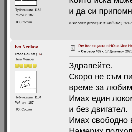
и да си припом
Публикации: 1184
Рейтинг: 187
HO, София
«
Последна редакция: 06 Май 2023, 16:15
Re: Колекцията в НО на Иво Н
Ivo Nedkov
«
Отговор #65 -:
17 Декември 2023,
Trade Count:
(
16
)
Hero Member
Здравейте.
Скоро не съм пи
време за любим
Имах един локо
Публикации: 1184
Рейтинг: 187
и без двигател.
HO, София
Имах свободно в
Намерих подход