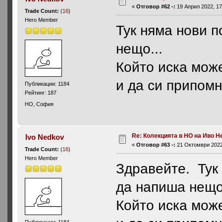
«
Отговор #62 -:
19 Април 2022, 17
Trade Count:
(
16
)
Hero Member
Тук няма нови п
нещо...
Който иска мож
и да си припом
Публикации: 1184
Рейтинг: 187
HO, София
Re: Колекцията в НО на Иво Н
Ivo Nedkov
«
Отговор #63 -:
21 Октомври 2022,
Trade Count:
(
16
)
Hero Member
Здравейте. Тук 
да напиша нещо.
Който иска мож
Публикации: 1184