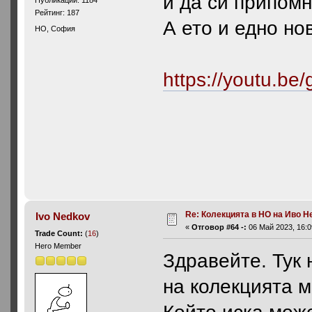
и да си припомн
Рейтинг: 187
А ето и едно но
HO, София
https://youtu.b
Re: Колекцията в НО на Иво Н
Ivo Nedkov
«
Отговор #64 -:
06 Май 2023, 16:0
Trade Count:
(
16
)
Hero Member
Здравейте. Тук
на колекцията м
Който иска мож