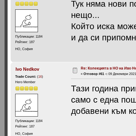
Тук няма нови п
нещо...
Който иска мож
и да си припом
Публикации: 1184
Рейтинг: 187
HO, София
Re: Колекцията в НО на Иво Н
Ivo Nedkov
«
Отговор #61 -:
09 Декември 2021,
Trade Count:
(
16
)
Hero Member
Тази година при
само с една пощ
добавени към к
Публикации: 1184
Рейтинг: 187
HO, София