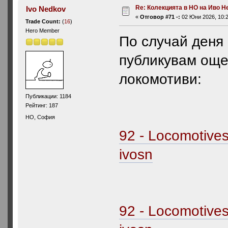
Re: Колекцията в НО на Иво Н
Ivo Nedkov
«
Отговор #71 -:
02 Юни 2026, 10:2
Trade Count:
(
16
)
Hero Member
По случай деня 
публикувам още
локомотиви:
Публикации: 1184
Рейтинг: 187
HO, София
92 - Locomotive
ivosn
92 - Locomotive