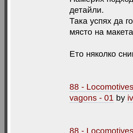
детайли.
Така успях да г
място на макета
Ето няколко сни
88 - Locomotive
vagons - 01
by
i
88 - Locomotive