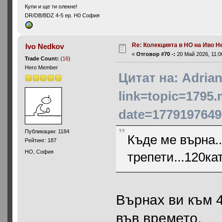
Купи и ще ти олекне!
DR/DB/BDZ 4-5 ep. H0 София
Re: Колекцията в НО на Иво Н
Ivo Nedkov
«
Отговор #70 -:
20 Май 2026, 11:0
Trade Count:
(
16
)
Hero Member
Цитат на: Adria
link=topic=1795
date=1779197649
Публикации: 1184
Къде ме върна..
Рейтинг: 187
HO, София
трепети...120кат
Върнах ви към 
във времето.