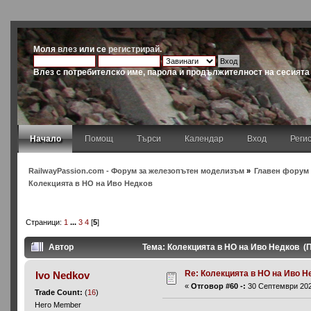
Моля
влез
или се
регистрирай
.
Влез с потребителско име, парола и продължителност на сесията
Начало
Помощ
Търси
Календар
Вход
Реги
RailwayPassion.com - Форум за железопътен моделизъм
»
Главен форум 
Колекцията в НО на Иво Недков
Страници:
1
...
3
4
[
5
]
Автор
Тема: Колекцията в НО на Иво Недков (
Re: Колекцията в НО на Иво Н
Ivo Nedkov
«
Отговор #60 -:
30 Септември 2021
Trade Count:
(
16
)
Hero Member