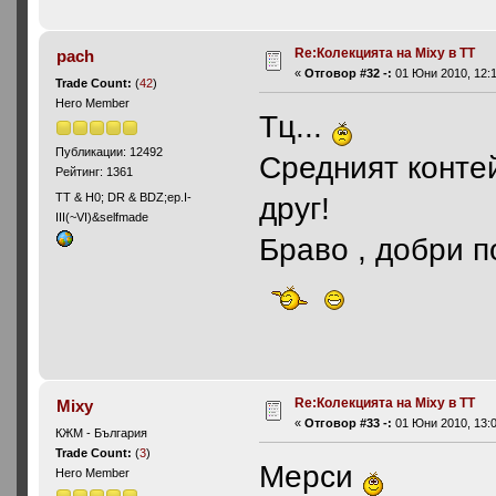
Re:Колекцията на Mixy в ТТ
pach
«
Отговор #32 -:
01 Юни 2010, 12:1
Trade Count:
(
42
)
Hero Member
Тц...
Публикации: 12492
Средният конте
Рейтинг: 1361
ТТ & Н0; DR & BDZ;ep.I-
друг!
III(~VI)&selfmade
Браво , добри п
Re:Колекцията на Mixy в ТТ
Mixy
«
Отговор #33 -:
01 Юни 2010, 13:0
КЖМ - България
Trade Count:
(
3
)
Мерси
Hero Member