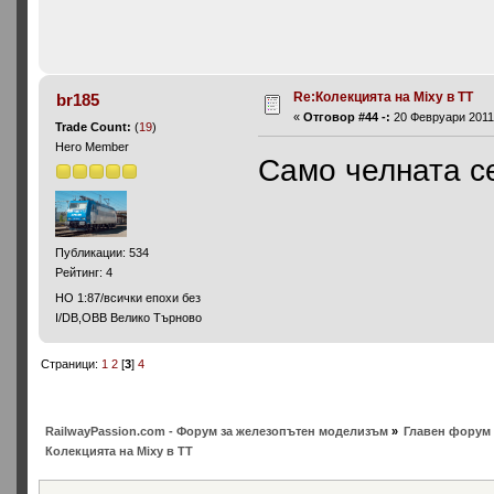
Re:Колекцията на Mixy в ТТ
br185
«
Отговор #44 -:
20 Февруари 2011,
Trade Count:
(
19
)
Hero Member
Само челната с
Публикации: 534
Рейтинг: 4
HO 1:87/всички епохи без
I/DB,OBB Велико Търново
Страници:
1
2
[
3
]
4
RailwayPassion.com - Форум за железопътен моделизъм
»
Главен форум 
Колекцията на Mixy в ТТ