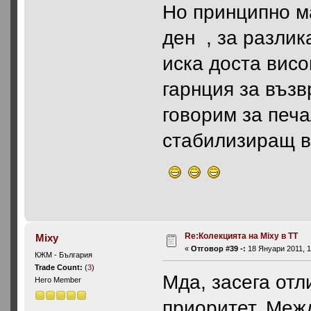
Но принципно м
ден , за разлик
иска доста вис
гарнция за въз
говорим за печа
стабилизиращ в
Re:Колекцията на Mixy в ТТ
Mixy
«
Отговор #39 -:
18 Януари 2011, 1
КЖМ - България
Trade Count:
(
3
)
Мда, засега отл
Hero Member
приоритет. Межд