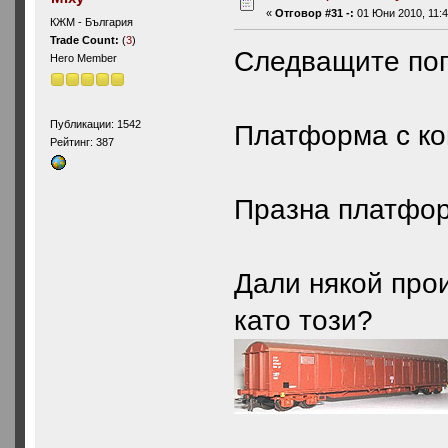
«
Отговор #31 -:
01 Юни 2010, 11:4
КЖМ - България
Trade Count:
(
3
)
Следващите по
Hero Member
Публикации: 1542
Платформа с ко
Рейтинг: 387
Празна платфор
Дали някой про
като този?