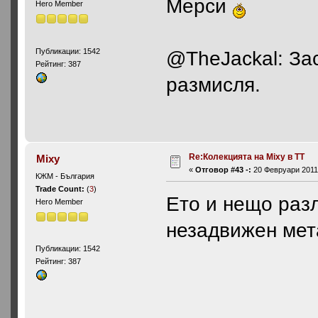
Мерси
Hero Member
Публикации: 1542
@TheJackal: Зас
Рейтинг: 387
размисля.
Re:Колекцията на Mixy в ТТ
Mixy
«
Отговор #43 -:
20 Февруари 2011,
КЖМ - България
Trade Count:
(
3
)
Ето и нещо раз
Hero Member
незадвижен мет
Публикации: 1542
Рейтинг: 387