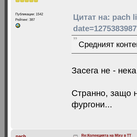
Публикации: 1542
Цитат на: pach 
Рейтинг: 387
date=1275383987
Средният конте
Засега не - нек
Странно, защо 
фургони...
Re:Колекцията на Mixy в ТТ
pach