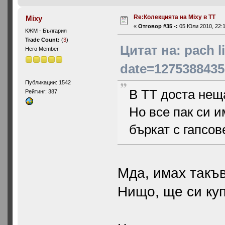
Re:Колекцията на Mixy в ТТ
Mixy
«
Отговор #35 -:
05 Юли 2010, 22:1
КЖМ - България
Trade Count:
(
3
)
Цитат на: pach 
Hero Member
date=1275388435
Публикации: 1542
В ТТ доста нещ
Рейтинг: 387
Но все пак си и
бъркат с гапсове
Мда, имах такъв
Нищо, ще си ку