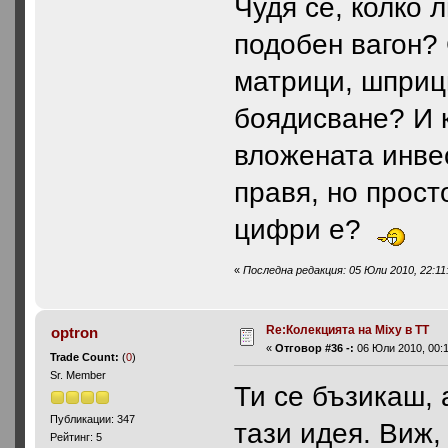
Чудя се, колко 
подобен вагон? 
матрици, шприц
боядисване? И 
вложената инве
правя, но прост
цифри е?
«
Последна редакция: 05 Юли 2010, 22:11
Re:Колекцията на Mixy в ТТ
optron
«
Отговор #36 -:
06 Юли 2010, 00:1
Trade Count:
(
0
)
Sr. Member
Ти се бъзикаш, 
Публикации: 347
тази идея. Виж,
Рейтинг: 5