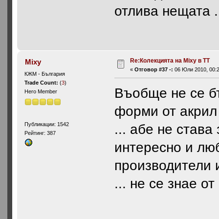
отлива нещата .
Re:Колекцията на Mixy в ТТ
Mixy
«
Отговор #37 -:
06 Юли 2010, 00:2
КЖМ - България
Trade Count:
(
3
)
Въобще не се бъ
Hero Member
форми от акрил 
Публикации: 1542
... абе не став
Рейтинг: 387
интересно и люб
производители и
... не се знае о