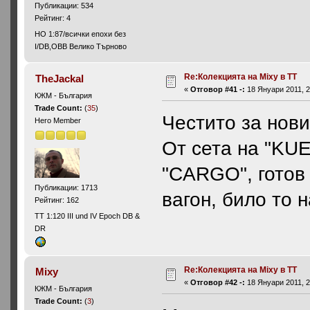
Публикации: 534
Рейтинг: 4
HO 1:87/всички епохи без
I/DB,OBB Велико Търново
Re:Колекцията на Mixy в ТТ
TheJackal
«
Отговор #41 -:
18 Януари 2011, 2
КЖМ - България
Trade Count:
(
35
)
Честито за нов
Hero Member
От сета на "KUE
"CARGO", готов 
Публикации: 1713
вагон, било то
Рейтинг: 162
ТТ 1:120 III und IV Epoch DB &
DR
Re:Колекцията на Mixy в ТТ
Mixy
«
Отговор #42 -:
18 Януари 2011, 2
КЖМ - България
Trade Count:
(
3
)