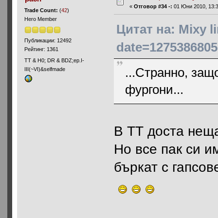
«
Отговор #34 -:
01 Юни 2010, 13:3
Trade Count:
(
42
)
Hero Member
Цитат на: Mixy 
Публикации: 12492
date=1275386805
Рейтинг: 1361
ТТ & Н0; DR & BDZ;ep.I-
...Странно, защ
III(~VI)&selfmade
фургони...
В ТТ доста нещ
Но все пак си и
бъркат с гапсове