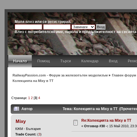
Моля
влез
или се
регистрирай
.
Влез с потребителско име, парола и продължителност на сесията
Начало
Помощ
Търси
Календар
Вход
Реги
RailwayPassion.com - Форум за железопътен моделизъм
»
Главен форум 
Колекцията на Mixy в ТТ
Страници:
1
2
[
3
]
4
Автор
Тема: Колекцията на Mixy в ТТ (Прочете
Re:Колекцията на Mixy в ТТ
Mixy
«
Отговор #30 -:
15 Май 2010, 23:3
КЖМ - България
Trade Count:
(
3
)