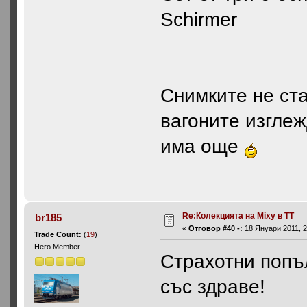
Schirmer
Снимките не ста
вагоните изгле
има още
Re:Колекцията на Mixy в ТТ
br185
«
Отговор #40 -:
18 Януари 2011, 2
Trade Count:
(
19
)
Hero Member
Страхотни попъ
със здраве!