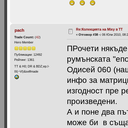
Re:Колекцията на Mixy в ТТ
pach
«
Отговор #38 -:
06 Юли 2010, 08:2
Trade Count:
(
42
)
Hero Member
ПРочети някъде 
Публикации: 12492
румънската "епо
Рейтинг: 1361
ТТ & Н0; DR & BDZ;ep.I-
Одисей 060 (наш
III(~VI)&selfmade
инфо за матрици
изгодност пре р
произведени.
А и поне два пъ
може би в съща