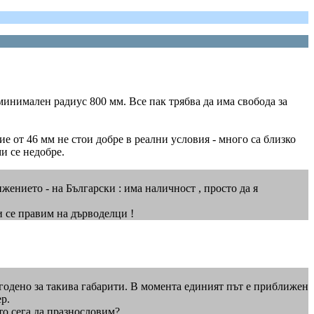
 минимален радиус 800 мм. Все пак трябва да има свобода за
е от 46 мм не стои добре в реални условия - много са близко
ми се недобре.
жението - на Български : има наличност , просто да я
 и се правим на дърводелци !
игодено за такива габарити. В момента единият път е приближен
р.
то сега да празнословим?