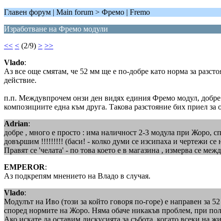
Главен форум | Main forum > Фремо | Fremo
Изработване на Фремо модули
<<
<
(2/9)
>
>>
Vlado
:
Аз все още смятам, че 52 мм ще е по-добре като норма за разст
действие.
п.п. Междувпрочем онзи ден видях единия Фремо модул, добре н
композициите една към друга. Такова разстояние бих приел за от
Adrian
:
добре , много е просто : има наличност 2-3 модула при Жоро, сп
довършим !!!!!!!!! (баси! - колко думи се изсипаха и чертежи се 
Правят се 'челата' - по това което е в магазина , измерва се меж
EMPEROR
:
Аз подкрепям мнението на Владо в случая.
Vlado
:
Модулът на Иво (този за който говоря по-горе) е направен за 
според нормите на Жоро. Няма обаче никакъв проблем, при пол
Ако искате да оставим дискусията за събота, когато всеки на 