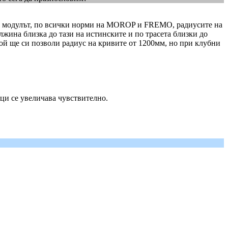
е е модулът, по всички норми на MOROP и FREMO, радиусите на
лжина близка до тази на истинските и по трасета близки до
кой ще си позволи радиус на кривите от 1200мм, но при клубни
ци се увеличава чувствително.