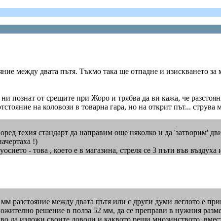
ояние между двата пътя. Тъкмо така ще отпадне и изискването за
и познат от срещите при Жоро и трябва да ви кажа, че разстояни
стояние на коловози в товарна гара, но на открит път... струва 
оред техия стандарт да направим още няколко и да 'затворим' дви
начертаха !)
дуосието - това , което е в магазина, стреля се 3 пъти във въздуха
52 мм разстояние между двата пътя или с други думи леглото е пр
ожително решение в полза 52 мм, да се преправи в нужния разме
живо да изложи своите доводи и каквото реши мнозинството, вмес