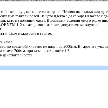
о собствен вкус, какъв ще си направи. Независимо какъв вид щ
лта има гъвкави релси. Защото идеята е да се карат влакаве с дъ
ници, като на домашен макет. В домашни условия много рядко ня
MOROP NEM 112 касаещи минималните допустими междуосия.
f
път и 52мм междуосие в гарите.
е казва:
естно време обикновено не пада под 2000мм. В гаровите участъ
е само 700мм, при ъгъл на стрелките 1:6.
в действителността.