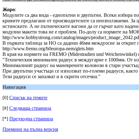
Жоро
:
Модулите са два вида - еднопътни и двупътни. Всеки избира п
кривите предлагани от производителите са неизползваеми. За це
истинските. А не пътническите вагони да се гърчат като наде
модулни макети това не е проблем. По-долу са нормите на 
http://www.hobbystrong.com/catalog/images/product_image_2042.pd
В първата таблица за HO са дадени 46мм междуосие за открит 
http://www.fremo.org/h0europa-nem/gleis.htm
В края на нормите на FREMO (Midestradien und Weichenwinkel) с
"Техническия минимален радиус в междугарие е 1000мм. От изв
Минималният радиус на маневрените коловози в стари участъци 
При двупътни участъци се използват по-големи радиуси, както 
Тези радиуси се запазват и в скрити отсечки."
Навигация
[0]
Списък на темите
[#]
Следваща страница
[*]
Предходна страница
Премини на пълна версия