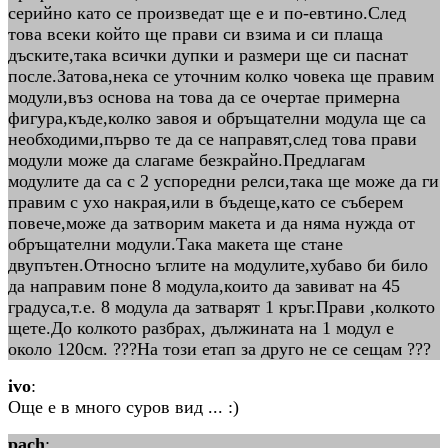
серийно като се произведат ще е и по-евтино.След
това всеки който ще прави си взима и си плаща
дъските,така всички дупки и размери ще си паснат
после.Затова,нека се уточним колко човека ще правим
модули,въз основа на това да се очертае примерна
фигура,къде,колко завоя и обръщателни модула ще са
необходими,първо те да се направят,след това прави
модули може да слагаме безкрайно.Предлагам
модулите да са с 2 успоредни релси,така ще може да ги
правим с ухо накрая,или в бъдеще,като се съберем
повече,може да затворим макета и да няма нужда от
обръщателни модули.Така макета ще стане
двупътен.Относно ъглите на модулите,хубаво би било
да направим поне 8 модула,които да завиват на 45
градуса,т.е. 8 модула да затварят 1 кръг.Прави ,колкото
щете.До колкото разбрах, дължината на 1 модул е
около 120см. ???На този етап за друго не се сещам ???
ivo
:
Още е в много суров вид ... :)
pach
: