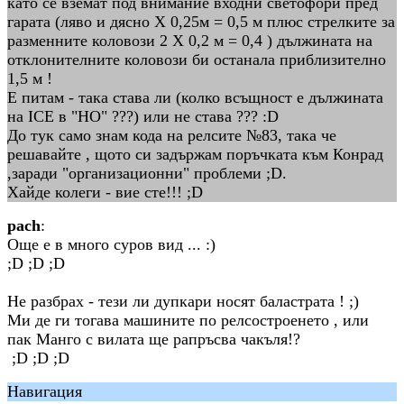
като се вземат под внимание входни светофори пред
гарата (ляво и дясно Х 0,25м = 0,5 м плюс стрелките за
разменните коловози 2 Х 0,2 м = 0,4 ) дължината на
отклонителните коловози би останала приблизително
1,5 м !
Е питам - така става ли (колко всъщност е дължината
на ICE в "НО" ???) или не става ??? :D
До тук само знам кода на релсите №83, така че
решавайте , щото си задържам поръчката към Конрад
,заради "организационни" проблеми ;D.
Хайде колеги - вие сте!!! ;D
pach
:
Още е в много суров вид ... :)
;D ;D ;D
Не разбрах - тези ли дупкари носят баластрата ! ;)
Ми де ги тогава машините по релсостроенето , или
пак Манго с вилата ще рапръсва чакъля!?
;D ;D ;D
Навигация