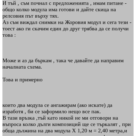
И тъй , съм почнал с предложенията , имам питане -
общо колко модула има готови и дайте скица на
релсовия път върху тях.
Аз съм виждал снимки на Жоровия модул и сега тези -
тоест ако ги скачим един до друг трябва да се получи
това :
Може и аз да бъркам , така че давайте да направим
началната схема.
Това и примерно
които два модула се ангажирам (ако искате) да
изработя , би се заформило нещо все пак.
В тази връзка ,тъй като никой не ми отговори на
въпроса колко дълги композиций ще се търкалят , при
обща дължина на два модула Х 1,20 м = 2,40 метра,и