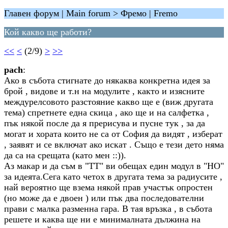
Главен форум | Main forum > Фремо | Fremo
Кой какво ще работи?
<<
<
(2/9)
>
>>
pach
:
Ако в събота стигнате до някаква конкретна идея за
брой , видове и т.н на модулите , както и изясните
междурелсовото разстояние какво ще е (виж другата
тема) спретнете една скица , ако ще и на салфетка ,
пък някой после да я прерисува и пусне тук , за да
могат и хората които не са от София да видят , изберат
, заявят и се включат ако искат . Също е тези дето няма
да са на срещата (като мен ::)).
Аз макар и да съм в "ТТ" ви обещах един модул в "НО"
за идеята.Сега като четох в другата тема за радиусите ,
най вероятно ще взема някой прав участък опростен
(но може да е двоен ) или пък два последователни
прави с малка разменна гара. В тая връзка , в събота
решете и каква ще ни е минималната дължина на