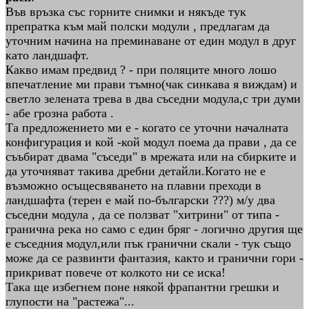
Във връзка със горните снимки и някъде тук
препратка към май полски модули , предлагам да
уточним начина на преминаване от един модул в друг
като ландшафт.
Какво имам предвид ? - при поляците много лошо
впечатление ми прави тъмно(чак синкава я виждам) и
светло зелената трева в два съседни модула,с три думи
- абе грозна работа .
Та предложението ми е - когато се уточни началната
конфигурация и кой -кой модул поема да прави , да се
съъбират двама "съседи" в мрежата или на сбирките и
да уточняват такива дребни детайли.Когато не е
възможно осъщесвяването на плавни преходи в
ландшафта (терен е май по-български ???) м/у два
съседни модула , да се ползват "хитрини" от типа -
гранична река но само с един бряг - логично другия ще
е съседния модул,или пък гранични скали - тук също
може да се развинти фантазия, както и гранични гори -
прикриват повече от колкото ни се иска!
Така ще избегнем поне някой фрапантни грешки и
глупости на "растежа"...