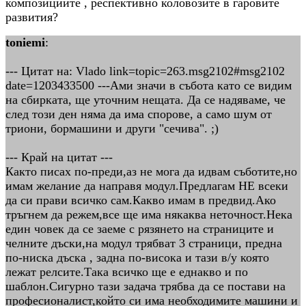
композицийте , респективно коловозите в гаровите
развития?
toniemi
:
--- Цитат на: Vlado link=topic=263.msg2102#msg2102
date=1203433500 ---Ами значи в събота като се видим
на сбирката, ще уточним нещата. Да се надяваме, че
след този ден няма да има спорове, а само шум от
триони, бормашини и други "сечива". ;)
--- Край на цитат ---
Както писах по-преди,аз не мога да идвам съботите,но
имам желание да направя модул.Предлагам НЕ всеки
да си прави всичко сам.Какво имам в предвид.Ако
тръгнем да режем,все ще има някаква неточност.Нека
един човек да се заеме с рязянето на страниците и
челните дъски,на модул трябват 3 страници, предна
по-ниска дъска , задна по-висока и тази в/у която
лежат релсите.Така всичко ще е еднакво и по
шаблон.Сигурно тази задача трябва да се постави на
професионалист,който си има необходимите машини и