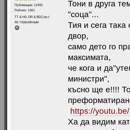
Тони в друга те
Публикации: 12492
Рейтинг: 1361
"соца"...
ТТ & Н0; DR & BDZ;ep.I-
III(~VI)&selfmade
Тия и сега така
двор,
само дето го пр
максимата,
че кога и да"ут
министри",
късно ще е!!!! Т
преформатиране
https://youtu.
Ха да видим кат