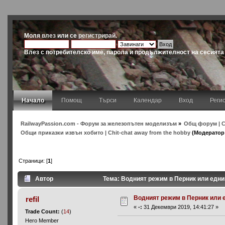
Моля
влез
или се
регистрирай
.
Влез с потребителско име, парола и продължителност на сесията
Начало
Помощ
Търси
Календар
Вход
Реги
RailwayPassion.com - Форум за железопътен моделизъм
»
Общ форум | C
Общи приказки извън хобито | Chit-chat away from the hobby
(Модератор
Страници: [
1
]
Автор
Тема: Водният режим в Перник или едни 
Водният режим в Перник или е
refil
«
-:
31 Декември 2019, 14:41:27 »
Trade Count:
(
14
)
Hero Member