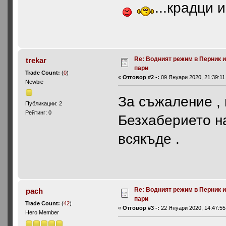
...крадци 
Re: Водният режим в Перник и
trekar
пари
Trade Count:
(
0
)
«
Отговор #2 -:
09 Януари 2020, 21:39:11
Newbie
За съжаление , 
Публикации: 2
Рейтинг: 0
Безхаберието на
всякъде .
Re: Водният режим в Перник и
pach
пари
Trade Count:
(
42
)
«
Отговор #3 -:
22 Януари 2020, 14:47:55
Hero Member