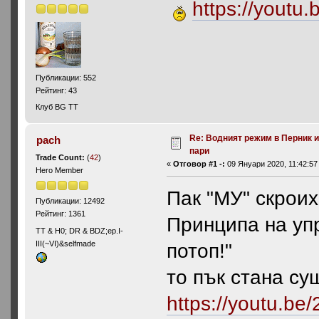
https://yout
Публикации: 552
Рейтинг: 43
Клуб BG TT
Re: Водният режим в Перник и
pach
пари
Trade Count:
(
42
)
«
Отговор #1 -:
09 Януари 2020, 11:42:57
Hero Member
Пак "МУ" скроих
Публикации: 12492
Рейтинг: 1361
Принципа на уп
ТТ & Н0; DR & BDZ;ep.I-
III(~VI)&selfmade
потоп!"
то пък стана су
https://youtu.b