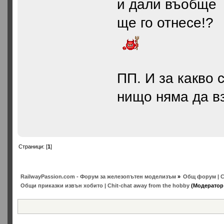
и дали въобще
ще го отнесе!?
ПП. И за какво 
нищо няма да вз
Страници: [
1
]
RailwayPassion.com - Форум за железопътен моделизъм
»
Общ форум | C
Общи приказки извън хобито | Chit-chat away from the hobby
(Модератор