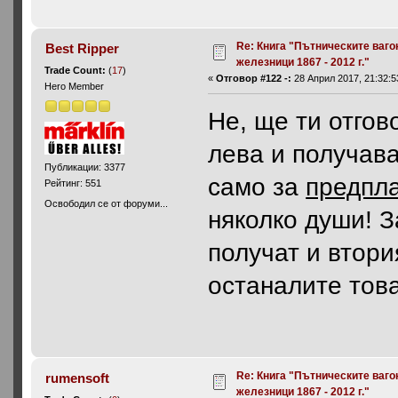
Re: Книга "Пътническите ваго
Best Ripper
железници 1867 - 2012 г."
Trade Count:
(
17
)
«
Отговор #122 -:
28 Април 2017, 21:32:5
Hero Member
Не, ще ти отгов
лева и получава
Публикации: 3377
само за
предпл
Рейтинг: 551
Освободил се от форуми...
няколко души! З
получат и втори
останалите тов
Re: Книга "Пътническите ваго
rumensoft
железници 1867 - 2012 г."