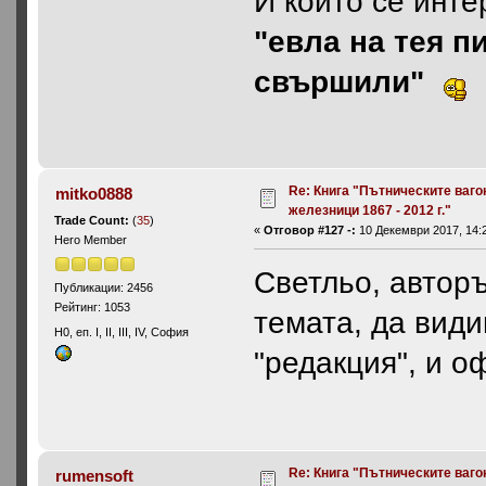
И който се инте
"евла на тея п
свършили"
Re: Книга "Пътническите ваго
mitko0888
железници 1867 - 2012 г."
Trade Count:
(
35
)
«
Отговор #127 -:
10 Декември 2017, 14:2
Hero Member
Светльо, авторъ
Публикации: 2456
Рейтинг: 1053
темата, да види
H0, еп. I, II, III, IV, София
"редакция", и о
Re: Книга "Пътническите ваго
rumensoft