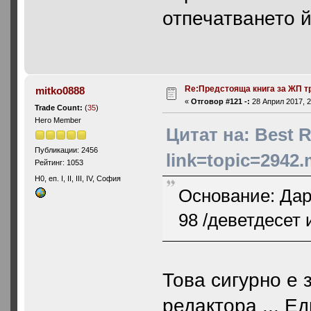
отпечатването й
Re:Предстояща книга за ЖП т
mitko0888
«
Отговор #121 -:
28 Април 2017, 2
Trade Count:
(
35
)
Hero Member
Цитат на: Best R
Публикации: 2456
link=topic=2942
Рейтинг: 1053
H0, еп. I, II, III, IV, София
Основание: Дар
98 /деветдесет 
Това сигурно е 
редактора ... Е