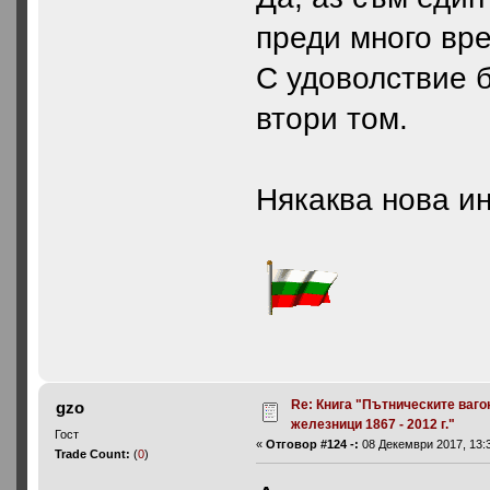
преди много вре
С удоволствие б
втори том.
Някаква нова и
Re: Книга "Пътническите ваго
gzo
железници 1867 - 2012 г."
Гост
«
Отговор #124 -:
08 Декември 2017, 13:3
Trade Count:
(
0
)