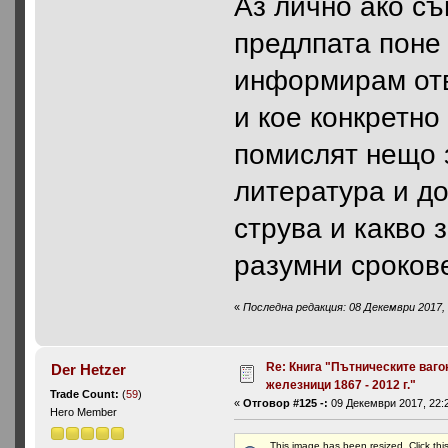
Aз лично ако съ
предлпата поне 
информирам отв
и кое конкретно
помислят нещо 
литература и до
струва и какво 
разумни сроков
«
Последна редакция: 08 Декември 2017, 
Re: Книга "Пътническите ваго
Der Hetzer
железници 1867 - 2012 г."
Trade Count:
(
59
)
«
Отговор #125 -:
09 Декември 2017, 22:2
Hero Member
This image has been resized. Click this