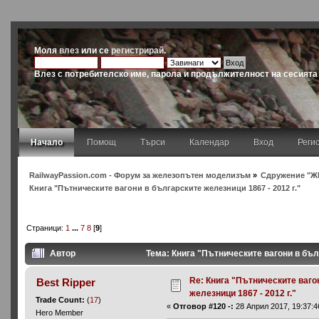
Моля
влез
или се
регистрирай
.
Влез с потребителско име, парола и продължителност на сесията
Начало
Помощ
Търси
Календар
Вход
Реги
RailwayPassion.com - Форум за железопътен моделизъм
»
Сдружение "Ж
Книга "Пътническите вагони в българските железници 1867 - 2012 г."
Страници:
1
...
7
8
[
9
]
Автор
Тема: Книга "Пътническите вагони в бъл
Re: Книга "Пътническите ваго
Best Ripper
железници 1867 - 2012 г."
Trade Count:
(
17
)
«
Отговор #120 -:
28 Април 2017, 19:37:4
Hero Member