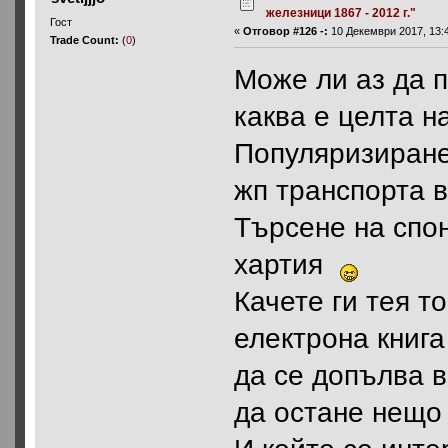
железници 1867 - 2012 г."
Гост
«
Отговор #126 -:
10 Декември 2017, 13:4
Trade Count:
(
0
)
Може ли аз да 
каква е целта н
Популяризиране
жп транспорта 
Търсене на спо
хартия
Качете ги тея т
електрона книга
да се допълва 
да остане нещо 