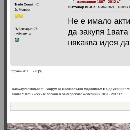
железници 1867 - 2012 г."
Trade Count:
(
0
)
«
Отговор #128 -:
14 Май 2021, 14:30:14 
Jr. Member
Не е имало акти
да закупя 1вата
Публикации: 73
Рейтинг: 37
някаква идея д
Страници:
1
...
7
8
[
9
]
RailwayPassion.com - Форум за железопътен моделизъм
»
Сдружение "Ж
Книга "Пътническите вагони в българските железници 1867 - 2012 г."