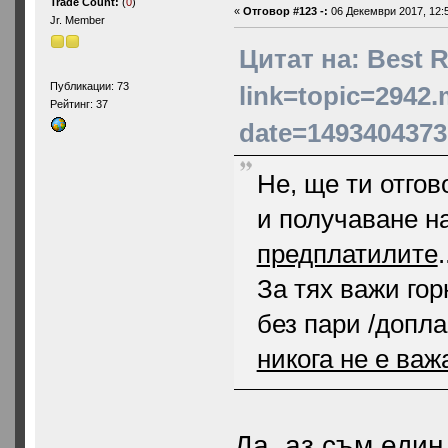
Trade Count:
(
0
)
«
Отговор #123 -:
06 Декември 2017, 12:5
Jr. Member
Цитат на: Best R
Публикации: 73
link=topic=2942
Рейтинг: 37
date=1493404373
Не, ще ти отгов
и получаване на
предплатилите
За тях важи гор
без пари /допла
никога не е важ
Да, аз съм един