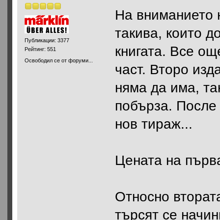
На вниманието 
такива, които д
Публикации: 3377
книгата. Все ощ
Рейтинг: 551
Освободил се от форуми...
част. Второ изд
няма да има, та
побърза. После 
нов тираж...
Цената на първа
Относно втората
търсят се начи