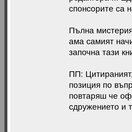
спонсорите са н
Пълна мистерия.
ама самият начи
започна тази кн
ПП: Цитираният
позиция по въпр
повтаряш че оф
сдружението и т