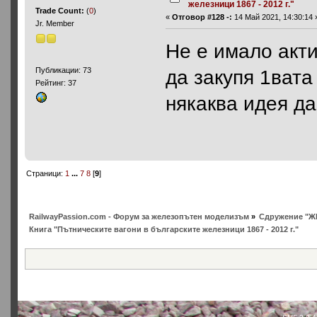
железници 1867 - 2012 г."
Trade Count:
(
0
)
«
Отговор #128 -:
14 Май 2021, 14:30:14 
Jr. Member
Не е имало акти
да закупя 1вата
Публикации: 73
Рейтинг: 37
някаква идея д
Страници:
1
...
7
8
[
9
]
RailwayPassion.com - Форум за железопътен моделизъм
»
Сдружение "Ж
Книга "Пътническите вагони в българските железници 1867 - 2012 г."