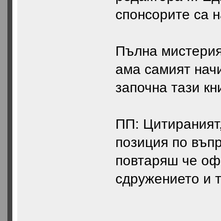
спонсорите са н
Пълна мистерия.
ама самият начи
започна тази кн
ПП: Цитираният
позиция по въпр
повтаряш че оф
сдружението и т