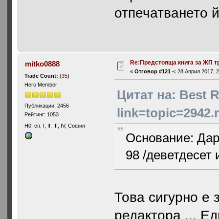
отпечатването й
Re:Предстояща книга за ЖП т
mitko0888
«
Отговор #121 -:
28 Април 2017, 2
Trade Count:
(
35
)
Hero Member
Цитат на: Best R
Публикации: 2456
link=topic=2942
Рейтинг: 1053
H0, еп. I, II, III, IV, София
Основание: Дар
98 /деветдесет 
Това сигурно е 
редактора ... Е