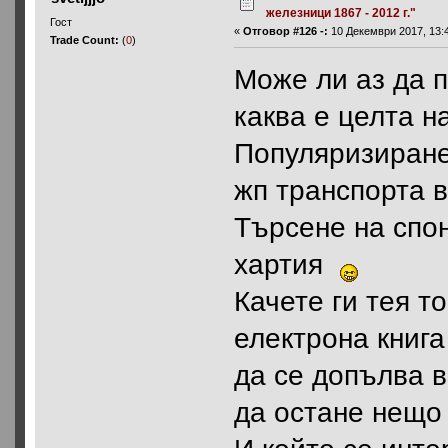
железници 1867 - 2012 г."
Гост
«
Отговор #126 -:
10 Декември 2017, 13:4
Trade Count:
(
0
)
Може ли аз да 
каква е целта н
Популяризиране
жп транспорта 
Търсене на спо
хартия
Качете ги тея т
електрона книга
да се допълва 
да остане нещо 