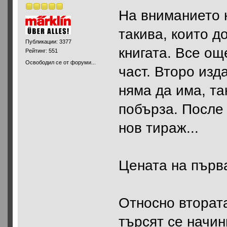
На вниманието 
такива, които д
Публикации: 3377
книгата. Все ощ
Рейтинг: 551
Освободил се от форуми...
част. Второ изд
няма да има, та
побърза. После 
нов тираж...
Цената на първа
Относно втората
търсят се начи