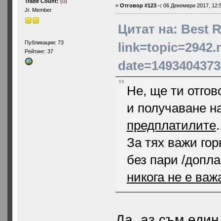
Trade Count:
(
0
)
«
Отговор #123 -:
06 Декември 2017, 12:5
Jr. Member
Цитат на: Best R
Публикации: 73
link=topic=2942
Рейтинг: 37
date=1493404373
Не, ще ти отгов
и получаване на
предплатилите
За тях важи гор
без пари /допла
никога не е важ
Да, аз съм един