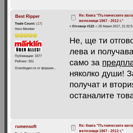
Re: Книга "Пътническите ваго
Best Ripper
железници 1867 - 2012 г."
Trade Count:
(
17
)
«
Отговор #122 -:
28 Април 2017, 21:32:5
Hero Member
Не, ще ти отгов
лева и получава
Публикации: 3377
само за
предпл
Рейтинг: 551
Освободил се от форуми...
няколко души! З
получат и втори
останалите тов
Re: Книга "Пътническите ваго
rumensoft
железници 1867 - 2012 г."