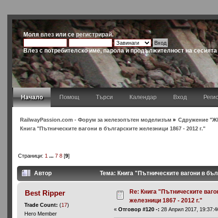
Моля
влез
или се
регистрирай
.
Влез с потребителско име, парола и продължителност на сесията
Начало
Помощ
Търси
Календар
Вход
Реги
RailwayPassion.com - Форум за железопътен моделизъм
»
Сдружение "Ж
Книга "Пътническите вагони в българските железници 1867 - 2012 г."
Страници:
1
...
7
8
[
9
]
Автор
Тема: Книга "Пътническите вагони в бъл
Re: Книга "Пътническите ваго
Best Ripper
железници 1867 - 2012 г."
Trade Count:
(
17
)
«
Отговор #120 -:
28 Април 2017, 19:37:4
Hero Member