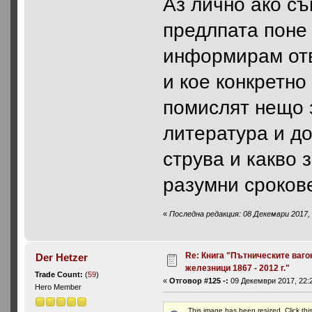
Aз лично ако съ
предлпата поне 
информирам отв
и кое конкретно
помислят нещо 
литература и до
струва и какво 
разумни сроков
«
Последна редакция: 08 Декември 2017, 
Re: Книга "Пътническите ваго
Der Hetzer
железници 1867 - 2012 г."
Trade Count:
(
59
)
«
Отговор #125 -:
09 Декември 2017, 22:2
Hero Member
This image has been resized. Click this