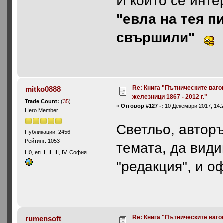
И който се инте
"евла на тея п
свършили"
Re: Книга "Пътническите ваго
mitko0888
железници 1867 - 2012 г."
Trade Count:
(
35
)
«
Отговор #127 -:
10 Декември 2017, 14:2
Hero Member
Светльо, авторъ
Публикации: 2456
Рейтинг: 1053
темата, да види
H0, еп. I, II, III, IV, София
"редакция", и о
Re: Книга "Пътническите ваго
rumensoft