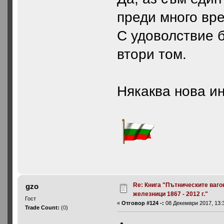
преди много вре
С удоволствие б
втори том.
Някаква нова и
Re: Книга "Пътническите ваго
gzo
железници 1867 - 2012 г."
Гост
«
Отговор #124 -:
08 Декември 2017, 13:3
Trade Count:
(
0
)