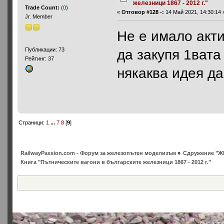
железници 1867 - 2012 г."
Trade Count:
(
0
)
«
Отговор #128 -:
14 Май 2021, 14:30:14 
Jr. Member
Не е имало акти
да закупя 1вата
Публикации: 73
Рейтинг: 37
някаква идея д
Страници:
1
...
7
8
[
9
]
RailwayPassion.com - Форум за железопътен моделизъм
»
Сдружение "Ж
Книга "Пътническите вагони в българските железници 1867 - 2012 г."