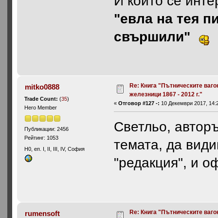
И който се инте
"евла на тея п
свършили"
Re: Книга "Пътническите ваго
mitko0888
железници 1867 - 2012 г."
Trade Count:
(
35
)
«
Отговор #127 -:
10 Декември 2017, 14:2
Hero Member
Светльо, авторъ
Публикации: 2456
Рейтинг: 1053
темата, да види
H0, еп. I, II, III, IV, София
"редакция", и о
Re: Книга "Пътническите ваго
rumensoft