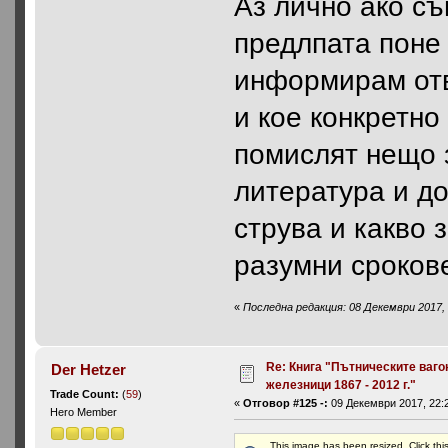
Aз лично ако съ
предлпата поне 
информирам отв
и кое конкретно
помислят нещо 
литература и до
струва и какво 
разумни сроков
«
Последна редакция: 08 Декември 2017, 
Re: Книга "Пътническите ваго
Der Hetzer
железници 1867 - 2012 г."
Trade Count:
(
59
)
«
Отговор #125 -:
09 Декември 2017, 22:2
Hero Member
This image has been resized. Click this