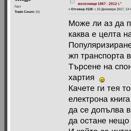
железници 1867 - 2012 г."
Гост
«
Отговор #126 -:
10 Декември 2017, 13:4
Trade Count:
(
0
)
Може ли аз да 
каква е целта н
Популяризиране
жп транспорта 
Търсене на спо
хартия
Качете ги тея т
електрона книга
да се допълва 
да остане нещо 