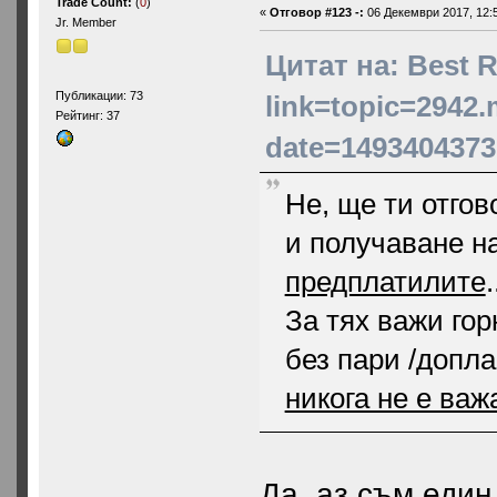
Trade Count:
(
0
)
«
Отговор #123 -:
06 Декември 2017, 12:5
Jr. Member
Цитат на: Best R
Публикации: 73
link=topic=2942
Рейтинг: 37
date=1493404373
Не, ще ти отгов
и получаване на
предплатилите
За тях важи гор
без пари /допла
никога не е важ
Да, аз съм един