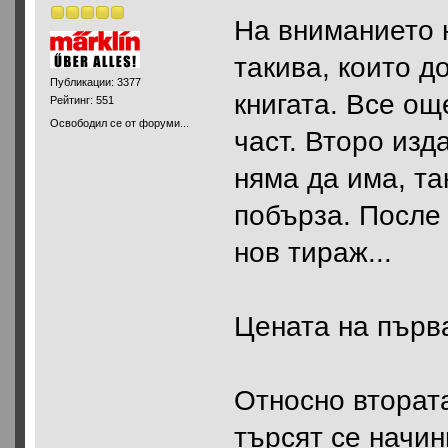
На вниманието 
такива, които д
Публикации: 3377
книгата. Все ощ
Рейтинг: 551
Освободил се от форуми...
част. Второ изд
няма да има, та
побърза. После 
нов тираж...
Цената на първа
Относно втората
търсят се начи