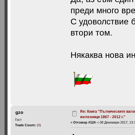
преди много вре
С удоволствие б
втори том.
Някаква нова и
Re: Книга "Пътническите ваго
gzo
железници 1867 - 2012 г."
Гост
«
Отговор #124 -:
08 Декември 2017, 13:3
Trade Count:
(
0
)