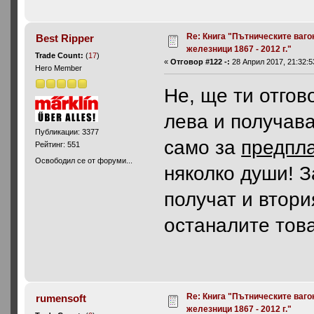
Re: Книга "Пътническите ваго
Best Ripper
железници 1867 - 2012 г."
Trade Count:
(
17
)
«
Отговор #122 -:
28 Април 2017, 21:32:5
Hero Member
Не, ще ти отгов
лева и получава
Публикации: 3377
само за
предпл
Рейтинг: 551
Освободил се от форуми...
няколко души! З
получат и втори
останалите тов
Re: Книга "Пътническите ваго
rumensoft
железници 1867 - 2012 г."