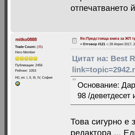
отпечатването й
Re:Предстояща книга за ЖП т
mitko0888
«
Отговор #121 -:
28 Април 2017, 2
Trade Count:
(
35
)
Hero Member
Цитат на: Best R
Публикации: 2456
link=topic=2942
Рейтинг: 1053
H0, еп. I, II, III, IV, София
Основание: Дар
98 /деветдесет 
Това сигурно е 
редактора ... Е