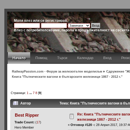
Моля
влез
или се
регистрирай
.
Влез с потребителско име, парола и продължителност на сесията
Начало
Помощ
Търси
Календар
Вход
Реги
RailwayPassion.com - Форум за железопътен моделизъм
»
Сдружение "Ж
Книга "Пътническите вагони в българските железници 1867 - 2012 г."
Страници:
1
...
7
8
[
9
]
Автор
Тема: Книга "Пътническите вагони в бъл
Re: Книга "Пътническите ваго
Best Ripper
железници 1867 - 2012 г."
Trade Count:
(
17
)
«
Отговор #120 -:
28 Април 2017, 19:37:4
Hero Member