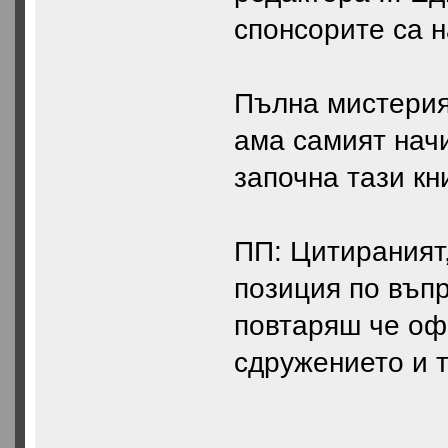
спонсорите са н
Пълна мистерия.
ама самият начи
започна тази кн
ПП: Цитираният
позиция по въпр
повтаряш че оф
сдружението и т