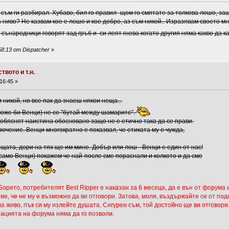
 съм ги разбирал. Хубаво, бил го правил- щом го смятате за толкова лошо, з
 ниво? Не казвам кое е лошо и кое добро, аз съм никой.. Изразявам своето м
 сънародници говорят зад гръб и си леят гнева когато другия няма какво да ка
8:13 от Dispatcher
»
вото и т.н.
16:45 »
 никой, но все пак да знаеш някои неща...
може би Венци) не се "бутай между шамарите".
 обяснят наистина обосновано защо не е етично така да се прави.
лючение. Венци многократно е показвал, че етиката му е чужда,
щата, дори на тях ще им мине. Добър или лош - Венци е един от нас!
 само Венци) покажем че най-после сме пораснали и колкото и да сме
Борето, потребителят Best Ripper е наказан за 6 месеца, да е вън от форума 
е, че не му е възможно да ви отговори. Затова, моля, въздържайте се от под
а живо, пък си му излейте душата. Сигурен съм, той достойно ще ви отговори.
трацията на форума няма да го позволи.