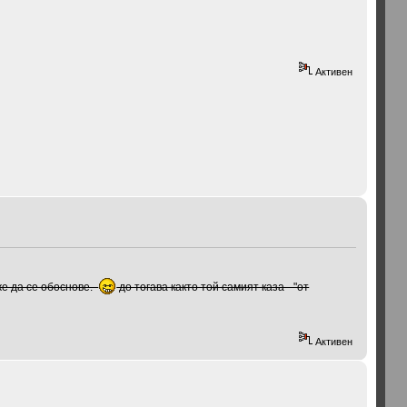
Активен
же да се обоснове.
до тогава както той самият каза - "от
Активен