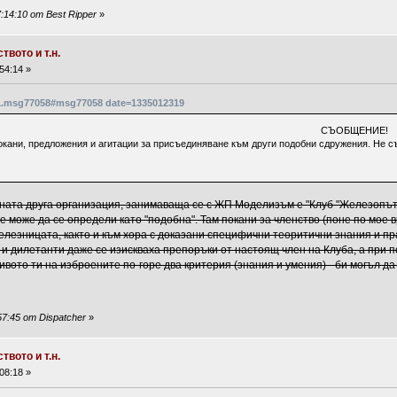
:14:10 от Best Ripper
»
вото и т.н.
54:14 »
181.msg77058#msg77058 date=1335012319
СЪОБЩЕНИЕ!
окани, предложения и агитации за присъединяване към други подобни сдружения. Не съм
ената друга организация, занимаваща се с ЖП Моделизъм е "Клуб "Железопът
 не може да се определи като "подобна". Там покани за членство (поне по мо
елезницата, както и към хора с доказани специфични теоритични знания и пра
и дилетанти даже се изискваха препоръки от настоящ член на Клуба, а при по
ивото ти на изброените по-горе два критерия (знания и умения) - би могъл 
7:45 от Dispatcher
»
вото и т.н.
08:18 »