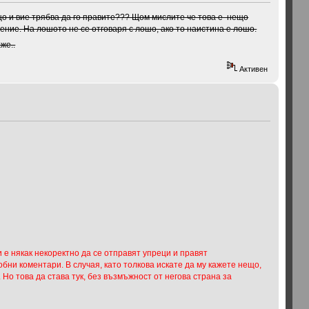
ащо и вие трябва да го правите??? Щом мислите че това е нещо
нение. На лошото не се отговаря с лошо, ако то наистина е лошо.
же..
Активен
и е някак некоректно да се отправят упреци и правят
обни коментари. В случая, като толкова искате да му кажете нещо,
 Но това да става тук, без възмъжност от негова страна за