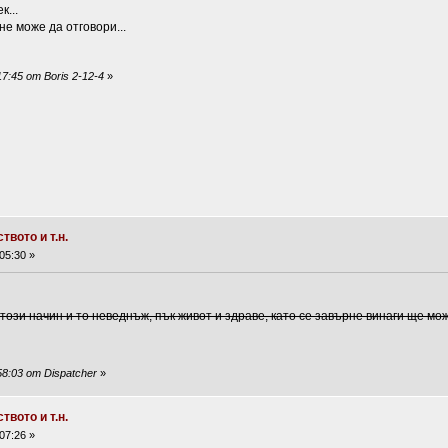
к...
е може да отговори...
7:45 от Boris 2-12-4
»
вото и т.н.
05:30 »
 този начин и то неведнъж, пък живот и здраве, като се завърне винаги ще мо
8:03 от Dispatcher
»
вото и т.н.
07:26 »