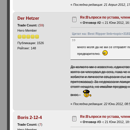
«
Последна редакция: 21 Април 2012, 17
Re:Въпроси по устава, членст
Der Hetzer
«
Отговор #2 -:
21 Юни 2012, 16:
Trade Count:
(
59
)
Hero Member
Цитат на: Best Ripper link=topic=3
Публикации: 1526
много моля да не ми се отправят п
Рейтинг: 148
предварително.
До колкото ми е известно, единств
която си членувал до сега, така че
хобисти и личности свързани със ж
притежаваш). За недоказани лаици 
стоят нещата, но имайки предвид н
внос.
«
Последна редакция: 22 Юни 2012, 08:5
Re:Въпроси по устава, членст
Boris 2-12-4
«
Отговор #3 -:
21 Юни 2012, 18:
Trade Count:
(
7
)
Hero Member