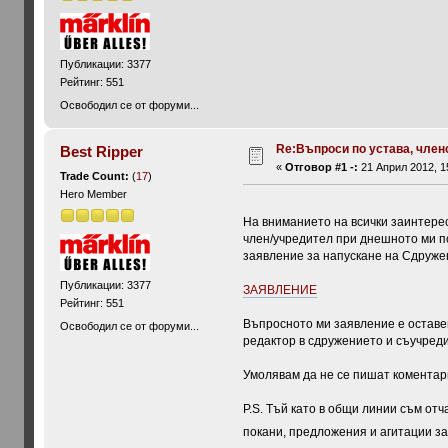
Публикации: 3377
Рейтинг: 551
Освободил се от форуми...
Re:Въпроси по устава, членст
Best Ripper
«
Отговор #1 -:
21 Април 2012, 15
Trade Count:
(
17
)
Hero Member
На вниманието на всички заинтере
член/учредител при днешното ми п
заявление за напускане на Сдружен
Публикации: 3377
ЗАЯВЛЕНИЕ
Рейтинг: 551
Въпросното ми заявление е оставен
Освободил се от форуми...
редактор в сдружението и съучред
Умолявам да не се пишат коментари
P.S. Тъй като в общи линии съм отч
покани, предложения и агитации за