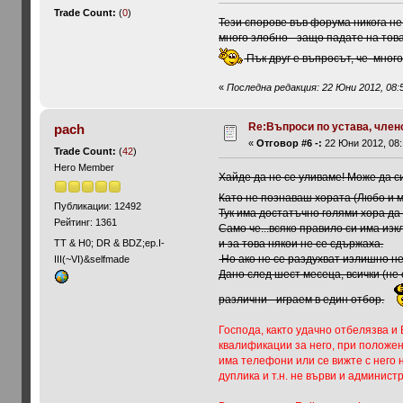
Trade Count:
(
0
)
Тези спорове във форума никога не
много злобно - защо падате на това
Пък друг е въпросът, че много
«
Последна редакция: 22 Юни 2012, 08:5
Re:Въпроси по устава, членст
pach
«
Отговор #6 -:
22 Юни 2012, 08:
Trade Count:
(
42
)
Hero Member
Хайде да не се уливаме! Може да си
Като не познаваш хората (Любо и 
Публикации: 12492
Тук има достатъчно голями хора да
Рейтинг: 1361
Само че...всяко правило си има изк
и за това някои не се сдържаха.
ТТ & Н0; DR & BDZ;ep.I-
Но ако не се раздухват излишно не
III(~VI)&selfmade
Дано след шест месеца, всички (не
различни - играем в един отбор.
Господа, както удачно отбелязва и 
квалификации за него, при положени
има телефони или се вижте с него н
дуплика и т.н. не върви и админис