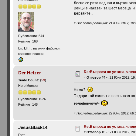
Лесно се рита паднал и вързан чове
Венци е наказан за шест месеца и н
Дерзайте...
«
Последна редакция: 21 Юни 2012, 18:1
Публикации: 544
Рейтинг: 168
Еп. І,ІІ,III; вагонни фабрики;
кранове; военни
Re:Въпроси по устава, членст
Der Hetzer
«
Отговор #4 -:
21 Юни 2012, 19:
Trade Count:
(
59
)
Hero Member
Нима?
Та дори той самият е постъпвал по
Публикации: 1526
телефончето"
Рейтинг: 148
«
Последна редакция: 22 Юни 2012, 08:5
Re:Въпроси по устава, членст
JesusBlack14
«
Отговор #5 -:
21 Юни 2012, 20:
Гост