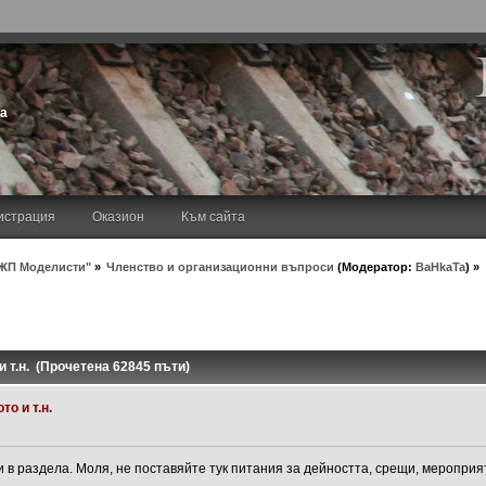
та
истрация
Оказион
Към сайта
ЖП Моделисти"
»
Членство и организационни въпроси
(Модератор:
BaHkaTa
) »
 т.н. (Прочетена 62845 пъти)
о и т.н.
и в раздела. Моля, не поставяйте тук питания за дейността, срещи, мероприят