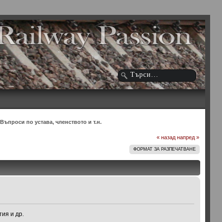
Въпроси по устава, членството и т.н.
« назад
напред »
ФОРМАТ ЗА РАЗПЕЧАТВАНЕ
ия и др.