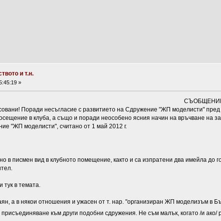
вото и т.н.
:45:19 »
СЪОБЩЕНИЕ!
совани! Поради несъгласие с развитието на Сдружение "ЖП моделисти" пред 
осещение в клуба, а също и поради неособено ясния начин на връчване на з
ие "ЖП моделисти", считано от 1 май 2012 г.
о в писмен вид в клубното помещение, както и са изпратени два имейла до г
ител.
 тук в темата.
аян, а в някои отношения и ужасен от т. нар. "организиран ЖП моделизъм в Б
 присъединяване към други подобни сдружения. Не съм малък, когато /и ако/