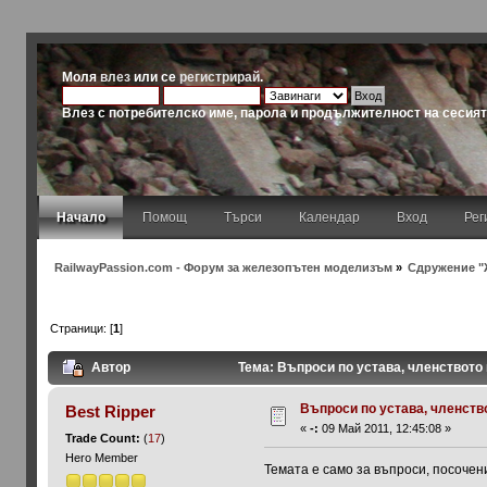
Моля
влез
или се
регистрирай
.
Влез с потребителско име, парола и продължителност на сесия
Начало
Помощ
Търси
Календар
Вход
Рег
RailwayPassion.com - Форум за железопътен моделизъм
»
Сдружение "
Страници: [
1
]
Автор
Тема: Въпроси по устава, членството и
Въпроси по устава, членствот
Best Ripper
«
-:
09 Май 2011, 12:45:08 »
Trade Count:
(
17
)
Hero Member
Темата е само за въпроси, посочен