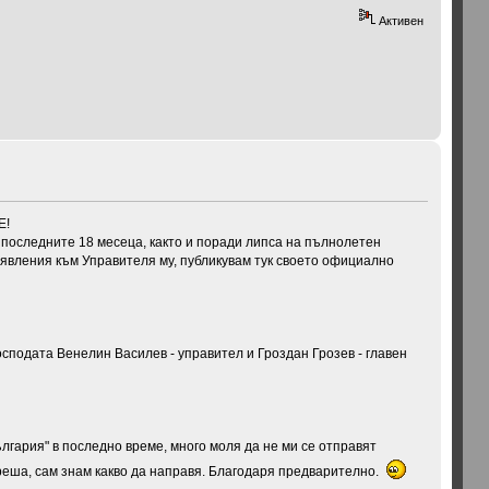
Активен
последните 18 месеца, както и поради липса на пълнолетен
аявления към Управителя му, публикувам тук своето официално
осподата Венелин Василев - управител и Гроздан Грозев - главен
ългария" в последно време, много моля да не ми се отправят
 реша, сам знам какво да направя. Благодаря предварително.