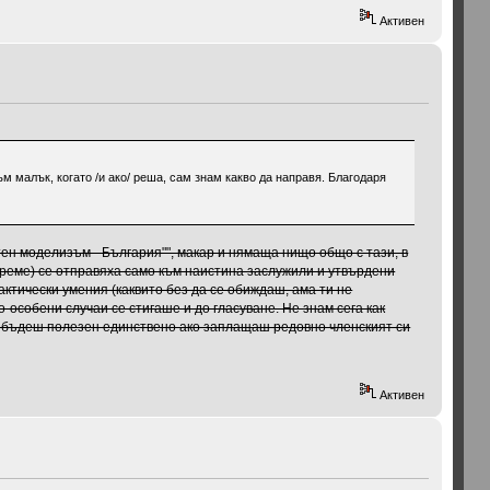
Активен
 малък, когато /и ако/ реша, сам знам какво да направя. Благодаря
ен моделизъм - България"", макар и нямаща нищо общо с тази, в
е време) се отправяха само към наистина заслужили и утвърдени
ктически умения (каквито без да се обиждаш, ама ти не
-особени случаи се стигаше и до гласуване. Не знам сега как
да бъдеш полезен единствено ако заплащаш редовно членският си
Активен