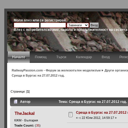
Моля
влез
или се
регистрирай
.
Влез с потребителско име, парола и продължителност на сесията
Начало
Помощ
Търси
Календар
Вход
Реги
RailwayPassion.com - Форум за железопътен моделизъм
»
Други организ
Среща в Бургас на 27.07.2012 год.
Страници: [
1
]
Автор
Тема: Среща в Бургас на 27.07.2012 год.
Среща в Бургас на 27.07.2012 
TheJackal
«
-:
22 Юли 2012, 14:59:17 »
КЖМ - България
Trade Count:
(
35
)