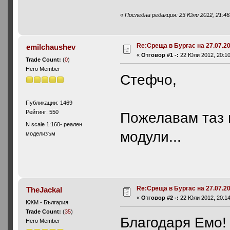
«
Последна редакция: 23 Юли 2012, 21:46
Re:Среща в Бургас на 27.07.20
emilchaushev
«
Отговор #1 -:
22 Юли 2012, 20:10
Trade Count:
(
0
)
Hero Member
Стефчо,
Публикации: 1469
Рейтинг: 550
Пожелавам таз 
N scale 1:160- реален
модули...
моделизъм
Re:Среща в Бургас на 27.07.20
TheJackal
«
Отговор #2 -:
22 Юли 2012, 20:14
КЖМ - България
Trade Count:
(
35
)
Благодаря Емо
Hero Member