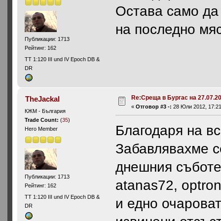
Остава само да 
на последно мяс
Публикации: 1713
Рейтинг: 162
ТТ 1:120 III und IV Epoch DB &
DR
Re:Среща в Бургас на 27.07.20
TheJackal
«
Отговор #3 -:
28 Юли 2012, 17:21
КЖМ - България
Trade Count:
(
35
)
Благодаря на в
Hero Member
Забавлявахме се
днешния съботен
Публикации: 1713
аtanas72, optro
Рейтинг: 162
ТТ 1:120 III und IV Epoch DB &
и едно очарова
DR