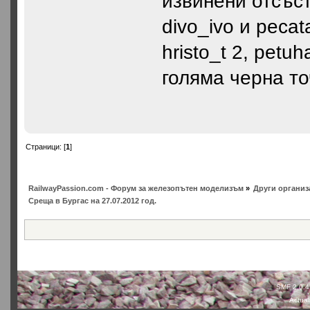
извинени отсъст
divo_ivo и pecat
hristo_t 2, petu
голяма черна т
Страници: [
1
]
RailwayPassion.com - Форум за железопътен моделизъм
»
Други организ
Среща в Бургас на 27.07.2012 год.
SMF 2.0.4
Actual