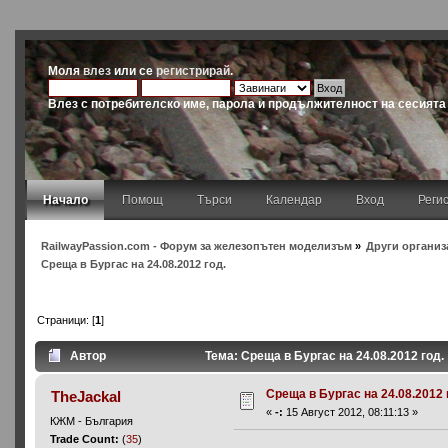
Моля
влез
или се
регистрирай
.
Влез с потребителско име, парола и продължителност на сесията
Начало
Помощ
Търси
Календар
Вход
Реги
RailwayPassion.com - Форум за железопътен моделизъм
»
Други организ
Среща в Бургас на 24.08.2012 год.
Страници: [
1
]
Автор
Тема: Среща в Бургас на 24.08.2012 год.
Среща в Бургас на 24.08.2012 
TheJackal
«
-:
15 Август 2012, 08:11:13 »
КЖМ - България
Trade Count:
(
35
)