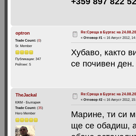
+359 897 822 5
Re:Среща в Бургас на 24.08.20
optron
«
Отговор #1 -:
16 Август 2012, 14:
Trade Count:
(
0
)
Sr. Member
Хубаво, както в
Публикации: 347
се почивен ден
Рейтинг: 5
Re:Среща в Бургас на 24.08.20
TheJackal
«
Отговор #2 -:
16 Август 2012, 15:
КЖМ - България
Trade Count:
(
35
)
Марине, ти си м
Hero Member
ще се обадиш, а