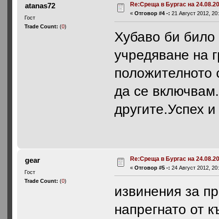
Re:Среща в Бургас на 24.08.20
atanas72
«
Отговор #4 -:
21 Август 2012, 20:
Гост
Trade Count:
(
0
)
Хубаво би било 
учредяване на г
положителното 
да се включвам
другите.Успех и
Re:Среща в Бургас на 24.08.20
gear
«
Отговор #5 -:
24 Август 2012, 20:
Гост
Trade Count:
(
0
)
извинения за пр
напрегнато от к