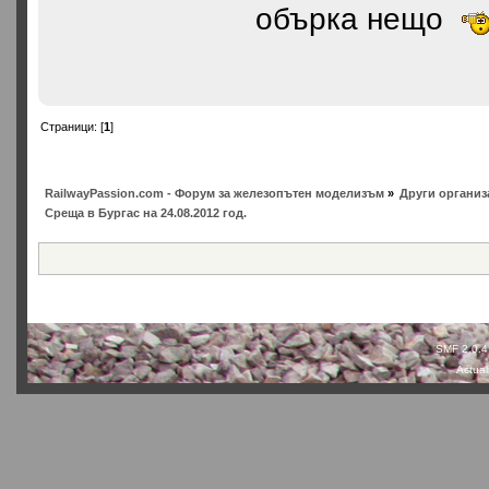
обърка нещо
Страници: [
1
]
RailwayPassion.com - Форум за железопътен моделизъм
»
Други организ
Среща в Бургас на 24.08.2012 год.
SMF 2.0.4
Actual