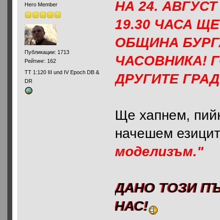
НА 24. АВГУСТ 
Hero Member
19.30 ЧАСА Щ
ОБЩИНА БУРГ
Публикации: 1713
ЧАСОВНИКА! 
Рейтинг: 162
ТТ 1:120 III und IV Epoch DB &
ДРУГИТЕ ГРА
DR
Ще хапнем, пий
начешем езицит
моделизъм."
ДАНО ТОЗИ П
НАС!