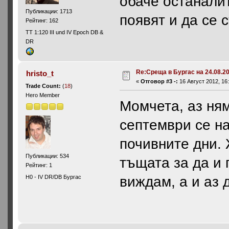
обаче останали
Публикации: 1713
появят и да се 
Рейтинг: 162
ТТ 1:120 III und IV Epoch DB &
DR
Re:Среща в Бургас на 24.08.20
hristo_t
«
Отговор #3 -:
16 Август 2012, 16:
Trade Count:
(
18
)
Hero Member
Момчета, аз ням
септември се на
почивните дни. 
Публикации: 534
тъщата за да и 
Рейтинг: 1
виждам, a и аз 
H0 - IV DR/DB Бургас