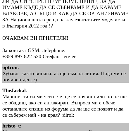
ЛИ ДА СИ "СПРЕТНЕМ" ПОМЕЩЕНИЕ, ЗА ДА
ИМАМЕ КЪДЕ ДА СЕ СЪБИРАМЕ И ДА КАРАМЕ
ВЛАКОВЕ, А СЪЩО И КАК ДА СЕ ОРГАНИЗИРАМЕ
ЗА Националната среща на железопътните моделисти
в България 2012 год !?
ОЧАКВАМ ВИ ПРИЯТЕЛИ!
За контакт GSM: :telephone:
+359 897 822 520 Стефан Генчев
optron
:
Хубаво, както винаги, аз ще съм на линия. Пада ми се
почивен ден. :)
TheJackal
:
Марине, ти си ми ясен, че ще се появиш или по не ще
се обадиш, ако си ангажиран. Въпроса ми е обаче
останалите спящи из форума да ли ще се появят и да
се съберем най - на края? :dirol:
hristo_t
: