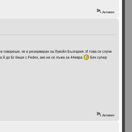
Активен
о се говореше, че е резервиран за Лукойл България. И това се случи
а й до Бг беше с Fedex, ако не се лъжа за 44евра
Бях супер
Активен