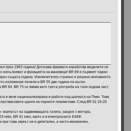
ирол през 1963 година! Дотогава фирмата изработва моделите си
ито изпълняват и функцията на маховици! BR 89 e първият парен
 през същата година. Изключително странно е решено вписването
то изложение печели и BR 55 две години по-късно.
BR 64. BR 75 се явява като трета употреба на тази ходова част,
ата е вече национализирана и работи под шапката на Пико. Това
пластмасовите щанги на парните локомотиви. След BR 52.19-20
- корпусът на задвижващата талига, заедно с мотора,
 reko, BR 41 reko, както и в електроозите Е499!
 при това звукът не е дигитален, а чисто механичен,