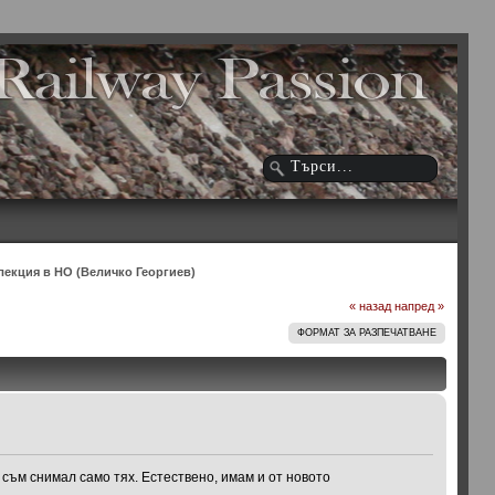
лекция в НО (Величко Георгиев)
« назад
напред »
ФОРМАТ ЗА РАЗПЕЧАТВАНЕ
 съм снимал само тях. Естествено, имам и от новото