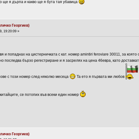
во ще я дърпа и какво ще я бута тая убавица
личко Георгиев)
, 19:20:09 »
я и попаднах на цистерничката с кат. номер amintiri feroviare 30011, за коят
но последва бързо регестриране и я засрелях на цена 46евра, като доставкат
нове с този номер след няколко месеца
Та ето я първата ми любов
китайците, се потопих във всеки един номер
личко Георгиев)