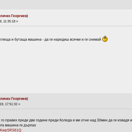
личко Георгиев)
, 11:35:18 »
теглеща и бутаща машина - да ги наредиш всички и ги снимай
личко Георгиев)
9, 17:51:32 »
 го правих преди две години преди Коледа и ми отне над 30мин да ги извадя и
руга машина ги дърпах
=C1KwpSRS61Q