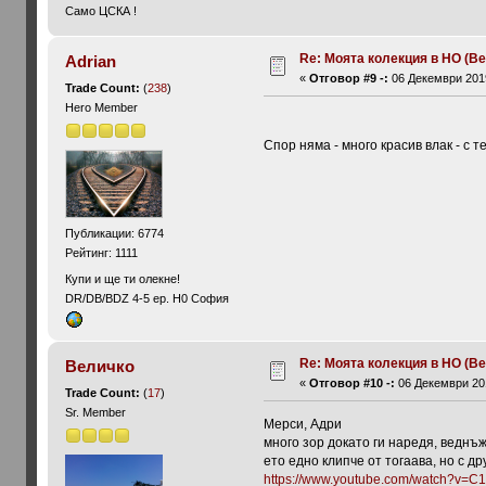
Само ЦСКА !
Re: Моята колекция в НО (Ве
Adrian
«
Отговор #9 -:
06 Декември 2019
Trade Count:
(
238
)
Hero Member
Спор няма - много красив влак - с 
Публикации: 6774
Рейтинг: 1111
Купи и ще ти олекне!
DR/DB/BDZ 4-5 ep. H0 София
Re: Моята колекция в НО (Ве
Величко
«
Отговор #10 -:
06 Декември 201
Trade Count:
(
17
)
Sr. Member
Мерси, Адри
много зор докато ги наредя, веднъж
ето едно клипче от тогаава, но с д
https://www.youtube.com/watch?v