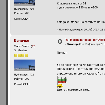
Класика в жанра br 01
и два дизелака- 130-ка и v-100
Публикации: 421
Рейтинг: 200
Само ЦСКА !
bategojko, мерси. За вагоните по-
«
Последна редакция: 10 Май 2013, 22:
Re: Моята колекция в НО (Ве
Величко
«
Отговор #5 -:
05 Декември 2019
Trade Count:
(
17
)
Sr. Member
Привет,
да се похваля и аз, че тая темичка
Преди около 3-4г италиано-румъно-к
определено много ми хареса. По н
Публикации: 421
Рейтинг: 200
Само ЦСКА !
Ето го и самото ми бижу: