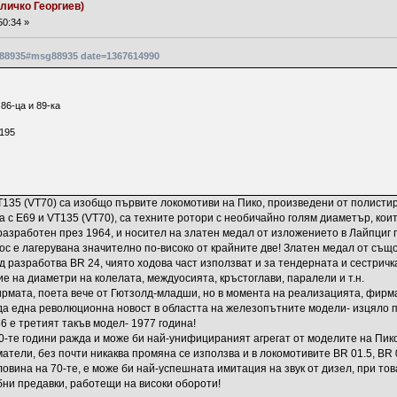
личко Георгиев)
50:34 »
g88935#msg88935 date=1367614990
 86-ца и 89-ка
+195
VT135 (VT70) са изобщо първите локомотиви на Пико, произведени от полист
на с Е69 и VT135 (VT70), са техните ротори с необичайно голям диаметър, ко
 разработен през 1964, и носител на златен медал от изложението в Лайпциг
с е лагерувана значително по-високо от крайните две! Златен медал от също
 разработва BR 24, чиято ходова част използват и за тендерната и сестричка 
е на диаметри на колелата, междуосията, кръстоглави, паралели и т.н.
ирмата, поета вече от Гютзолд-младши, но в момента на реализацията, фирм
жда една революционна новост в областта на железопътните модели- изцяло 
6 e третият такъв модел- 1977 година!
0-те години ражда и може би най-унифицираният агрегат от моделите на Пико
ели, без почти никаква промяна се използва и в локомотивите BR 01.5, BR 03
вина на 70-те, е може би най-успешната имитация на звук от дизел, при това
бни предавки, работещи на високи обороти!