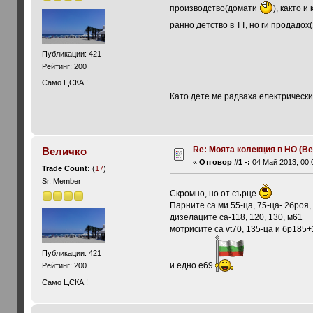
производство(домати
), както и
ранно детство в ТТ, но ги продадох
Публикации: 421
Рейтинг: 200
Само ЦСКА !
Като дете ме радваха електрическит
Re: Моята колекция в НО (Ве
Величко
«
Отговор #1 -:
04 Май 2013, 00:
Trade Count:
(
17
)
Sr. Member
Скромно, но от сърце
Парните са ми 55-ца, 75-ца- 2броя, 
дизелаците са-118, 120, 130, м61
мотрисите са vt70, 135-ца и бр185
Публикации: 421
и едно е69
Рейтинг: 200
Само ЦСКА !