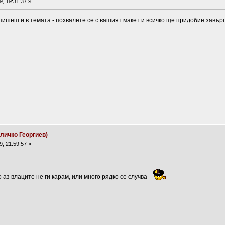
, 19:31:37 »
пишеш и в темата - похвалете се с вашият макет и всичко ще придобие завър
личко Георгиев)
, 21:59:57 »
о аз влаците не ги карам, или много рядко се случва