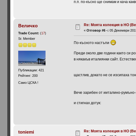
п.п. по-късно ще снимам и кача как
Re: Моята колекция в НО (Ве
Величко
«
Отговор #6 -:
05 Декември 2019
Trade Count:
(
17
)
Sr. Member
По-късното настъпи
Преди около две години както си ров
в някакъв италиянки сайт. Естестве
Публикации: 421
щастлив, докато не се изсипаха то
Рейтинг: 200
Само ЦСКА !
Вече зарибен от ииталино-румъно-
и стигнах дотук:
Re: Моята колекция в НО (Ве
toniemi