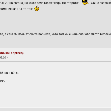
 към 20-на вагона, но както вече казах: "кефи ме старото"
Общо взето за
(замених) за НО, та така
е, а сега ми пълнят очите парните, като там ми е най- слабото място в колек
личко Георгиев)
03:10 »
86-ца и 89-ка
+195