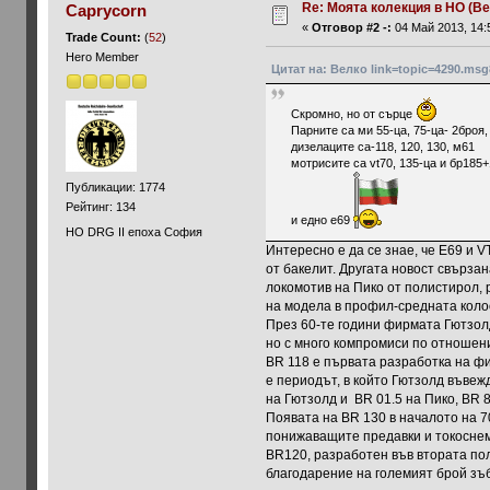
Re: Моята колекция в НО (Ве
Сaprycorn
«
Отговор #2 -:
04 Май 2013, 14:
Trade Count:
(
52
)
Hero Member
Цитат на: Велко link=topic=4290.ms
Скромно, но от сърце
Парните са ми 55-ца, 75-ца- 2броя,
дизелаците са-118, 120, 130, м61
мотрисите са vt70, 135-ца и бр185
Публикации: 1774
Рейтинг: 134
и едно е69
НО DRG II епоха София
Интересно е да се знае, че Е69 и 
от бакелит. Другата новост свърза
локомотив на Пико от полистирол,
на модела в профил-средната колоо
През 60-те години фирмата Гютзолд
но с много компромиси по отношени
BR 118 e първата разработка на ф
е периодът, в който Гютзолд въве
на Гютзолд и BR 01.5 на Пико, BR 8
Появата на BR 130 в началото на 7
понижаващите предавки и токоснемат
BR120, разработен във втората поло
благодарение на големият брой зъ