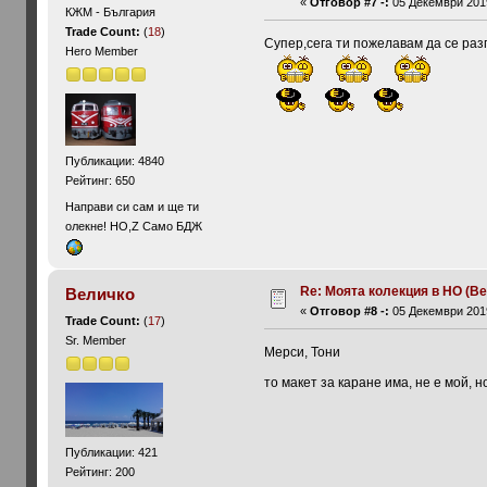
«
Отговор #7 -:
05 Декември 2019
КЖМ - България
Trade Count:
(
18
)
Супер,сега ти пожелавам да се раз
Hero Member
Публикации: 4840
Рейтинг: 650
Направи си сам и ще ти
олекне! HO,Z Само БДЖ
Re: Моята колекция в НО (Ве
Величко
«
Отговор #8 -:
05 Декември 2019
Trade Count:
(
17
)
Sr. Member
Мерси, Тони
то макет за каране има, не е мой, н
Публикации: 421
Рейтинг: 200