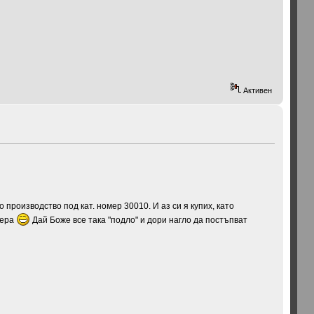
Активен
производство под кат. номер 30010. И аз си я купих, като
мера
Дай Боже все така "подло" и дори нагло да постъпват