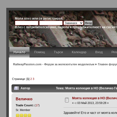
Моля
влез
или се
регистрирай
.
Влез с потребителско име, парола и продължителност на сесия
Начало
Помощ
Търси
Календар
Вход
Рег
RailwayPassion.com - Форум за железопътен моделизъм
»
Главен форум
Страници: [
1
]
2
3
Автор
Тема: Моята колекция в НО (Величко Г
Моята колекция в НО (Велич
Величко
«
-:
03 Май 2013, 23:59:28 »
Trade Count:
(
17
)
Sr. Member
Здравейте! Ето и част от моята ко