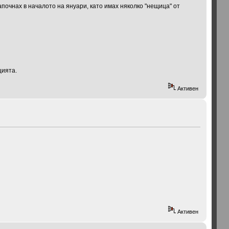
почнах в началото на януари, като имах няколко "нещица" от
цията.
Активен
Активен