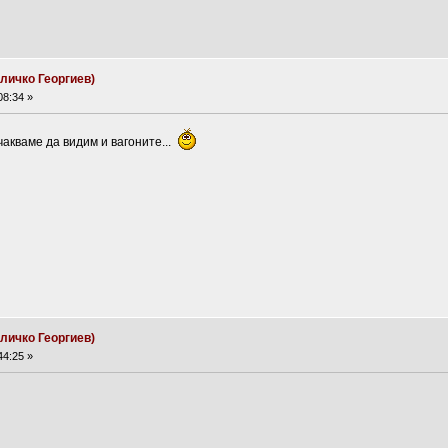
личко Георгиев)
08:34 »
акваме да видим и вагоните...
личко Георгиев)
44:25 »