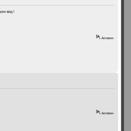
шен вид !
Активен
Активен