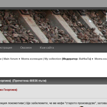
та
истрация
Оказион
Към сайта
 | Main forum
»
Моята колекция | My collection
(Модератор:
BaHkaTa
) »
Моята ко
еоргиев) (Прочетена 46936 пъти)
ко Георгиев)
лекция локомотиви:) Ще забележите, че ме кефи "старото производсво", затова