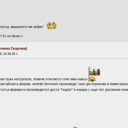
нататък, машините ме кефят
47:51 от Велко
»
личко Георгиев)
, 10:38:28 »
 бая прах натрупала, повече отколкото сняг има навън
итайската фирма amintiri feroviare произведе тази цистерничка в лимитирано 
ататък фирмата производител доста "подло" я изкара с още пет различни но