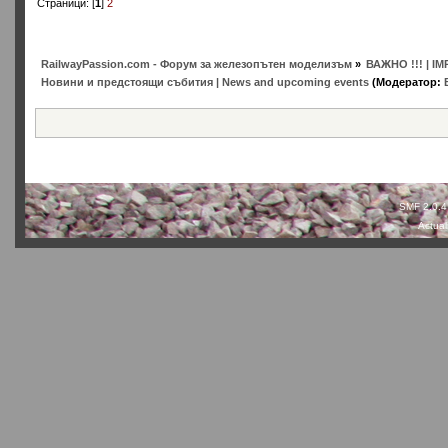
Страници: [
1
]
2
RailwayPassion.com - Форум за железопътен моделизъм
»
ВАЖНО !!! | IM
Новини и предстоящи събития | News and upcoming events
(Модератор:
SMF 2.0.4
Actual