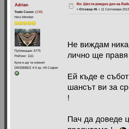
Re: Шести рожден ден на Rail
Adrian
«
Отговор #6 -:
11 Септември 2013,
Trade Count:
(
238
)
Hero Member
Не виждам никак
Публикации: 6775
лично ще правя 
Рейтинг: 1111
Купи и ще ти олекне!
DR/DB/BDZ 4-5 ep. H0 София
Ей къде е събот
шансът ви за с
!
Пач да доведе ц