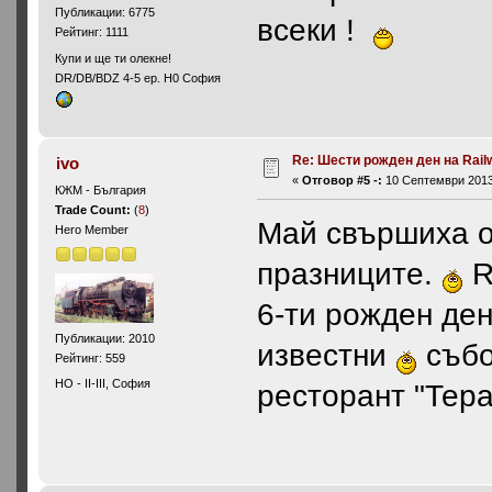
Публикации: 6775
всеки !
Рейтинг: 1111
Купи и ще ти олекне!
DR/DB/BDZ 4-5 ep. H0 София
Re: Шести рожден ден на Rail
ivo
«
Отговор #5 -:
10 Септември 2013,
КЖМ - България
Trade Count:
(
8
)
Май свършиха 
Hero Member
празниците.
R
6-ти рожден ден
Публикации: 2010
известни
събот
Рейтинг: 559
HO - II-III, София
ресторант "Тера