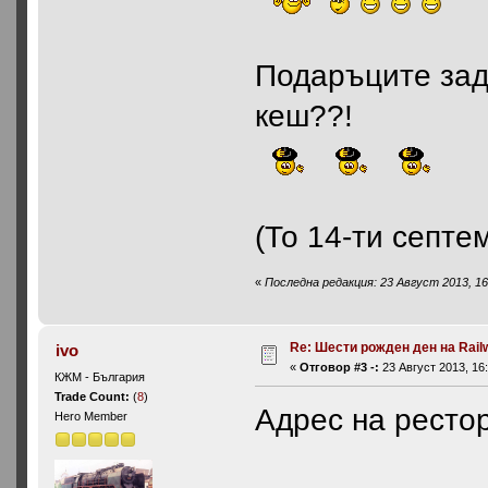
Подаръците зад
кеш??!
(То 14-ти септе
«
Последна редакция: 23 Август 2013, 16
Re: Шести рожден ден на Rail
ivo
«
Отговор #3 -:
23 Август 2013, 16:
КЖМ - България
Trade Count:
(
8
)
Aдрес на рестор
Hero Member