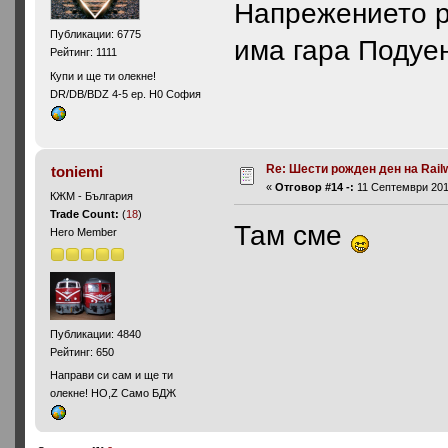
Напрежението ра
Публикации: 6775
има гара Подуене
Рейтинг: 1111
Купи и ще ти олекне!
DR/DB/BDZ 4-5 ep. H0 София
Re: Шести рожден ден на Rail
toniemi
«
Отговор #14 -:
11 Септември 2013
КЖМ - България
Trade Count:
(
18
)
Там сме
Hero Member
Публикации: 4840
Рейтинг: 650
Направи си сам и ще ти
олекне! HO,Z Само БДЖ