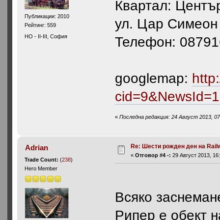
Квартал: Центъ
Публикации: 2010
ул. Цар Симеон
Рейтинг: 559
HO - II-III, София
Телефон: 08791
googlemap:
http
cid=9&NewsId=
«
Последна редакция: 24 Август 2013, 07
Re: Шести рожден ден на Rail
Adrian
«
Отговор #4 -:
29 Август 2013, 16:
Trade Count:
(
238
)
Hero Member
Всяко заснемане
Рипер е обект н