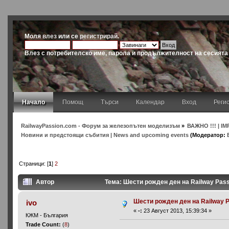
Моля
влез
или се
регистрирай
.
Влез с потребителско име, парола и продължителност на сесията
Начало
Помощ
Търси
Календар
Вход
Реги
RailwayPassion.com - Форум за железопътен моделизъм
»
ВАЖНО !!! | IM
Новини и предстоящи събития | News and upcoming events
(Модератор:
Страници: [
1
]
2
Автор
Тема: Шести рожден ден на Railway Pass
Шести рожден ден на Railway 
ivo
«
-:
23 Август 2013, 15:39:34 »
КЖМ - България
Trade Count:
(
8
)