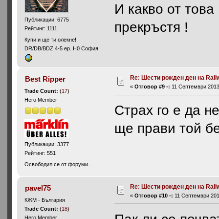
И какво от това 
Публикации: 6775
прекръстя !
Рейтинг: 1111
Купи и ще ти олекне!
DR/DB/BDZ 4-5 ep. H0 София
Re: Шести рожден ден на Rail
Best Ripper
«
Отговор #9 -:
11 Септември 2013,
Trade Count:
(
17
)
Hero Member
Страх го е да н
ще прави той бе
Публикации: 3377
Рейтинг: 551
Освободил се от форуми...
Re: Шести рожден ден на Rail
pavel75
«
Отговор #10 -:
11 Септември 2013
КЖМ - България
Trade Count:
(
18
)
Пак ли се почва
Hero Member