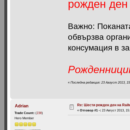
рожден ден 
Важно: Поканата
обвързва орган
консумация в з
Рожденници
«
Последна редакция: 23 Август 2013, 15
Re: Шести рожден ден на Rail
Adrian
«
Отговор #1 -:
23 Август 2013, 15:
Trade Count:
(
238
)
Hero Member