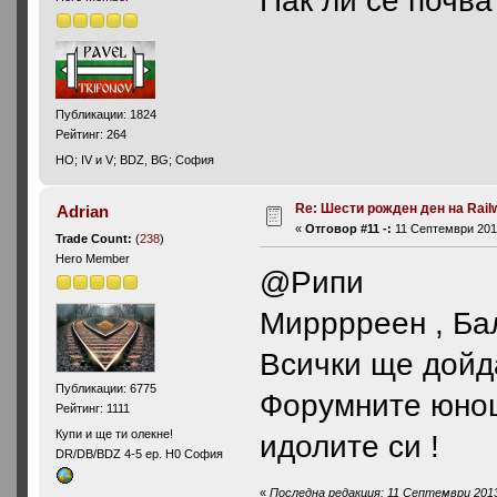
Публикации: 1824
Рейтинг: 264
HO; IV и V; BDZ, BG; София
Re: Шести рожден ден на Rail
Adrian
«
Отговор #11 -:
11 Септември 2013
Trade Count:
(
238
)
Hero Member
@Рипи
Мирррреен , Бал
Всички ще дойд
Публикации: 6775
Форумните юнош
Рейтинг: 1111
Купи и ще ти олекне!
идолите си !
DR/DB/BDZ 4-5 ep. H0 София
«
Последна редакция: 11 Септември 2013,