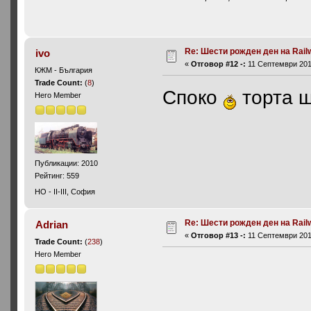
Re: Шести рожден ден на Rail
ivo
«
Отговор #12 -:
11 Септември 2013
КЖМ - България
Trade Count:
(
8
)
Cпоко
торта щ
Hero Member
Публикации: 2010
Рейтинг: 559
HO - II-III, София
Re: Шести рожден ден на Rail
Adrian
«
Отговор #13 -:
11 Септември 2013
Trade Count:
(
238
)
Hero Member