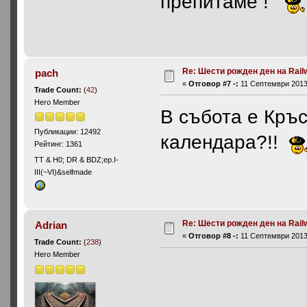
препитаме !
Re: Шести рожден ден на Rail
pach
«
Отговор #7 -:
11 Септември 2013,
Trade Count:
(
42
)
Hero Member
В събота е Кръс
Публикации: 12492
календара?!!
Рейтинг: 1361
ТТ & Н0; DR & BDZ;ep.I-
III(~VI)&selfmade
Re: Шести рожден ден на Rail
Adrian
«
Отговор #8 -:
11 Септември 2013,
Trade Count:
(
238
)
Hero Member