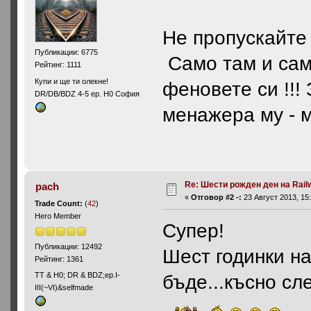
Не пропускайте 
Публикации: 6775
Само там и само
Рейтинг: 1111
Купи и ще ти олекне!
феновете си !!!
DR/DB/BDZ 4-5 ep. H0 София
менажера му - м
Re: Шести рожден ден на Rail
pach
«
Отговор #2 -:
23 Август 2013, 15:
Trade Count:
(
42
)
Hero Member
Супер!
Публикации: 12492
Шест годинки н
Рейтинг: 1361
ТТ & Н0; DR & BDZ;ep.I-
бъде...късно сле
III(~VI)&selfmade