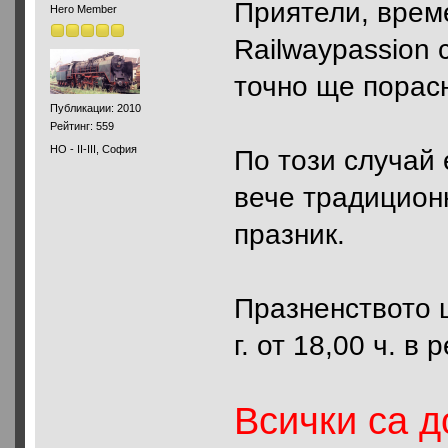
Приятели, време
Hero Member
Railwaypassion 
точно ще порасн
Публикации: 2010
Рейтинг: 559
HO - II-III, София
По този случай
вече традицион
празник.
Празненството щ
г. от 18,00 ч. в
Всички са 