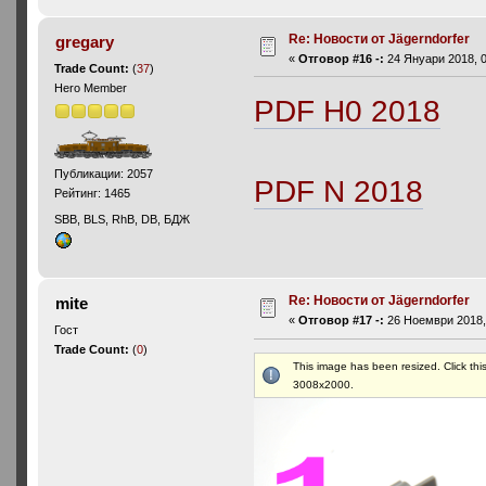
Re: Новости от Jägerndorfer
gregary
«
Отговор #16 -:
24 Януари 2018, 0
Trade Count:
(
37
)
Hero Member
PDF H0 2018
Публикации: 2057
PDF N 2018
Рейтинг: 1465
SBB, BLS, RhB, DB, БДЖ
Re: Новости от Jägerndorfer
mite
«
Отговор #17 -:
26 Ноември 2018, 
Гост
Trade Count:
(
0
)
This image has been resized. Click this
3008x2000.