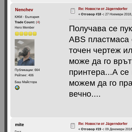
Re: Новости от Jägerndorfer
Nenchev
«
Отговор #18 -:
27 Ноември 2018, 
КЖМ - България
Trade Count:
(
4
)
Получава се пу
Hero Member
ABS пластмаса с
точен чертеж и
може да го връ
принтера...А се
Публикации: 664
Рейтинг: 406
можем да го пра
Баш Майстора
вечно....
Re: Новости от Jägerndorfer
mite
«
Отговор #19 -:
09 Декември 2018,
Гост