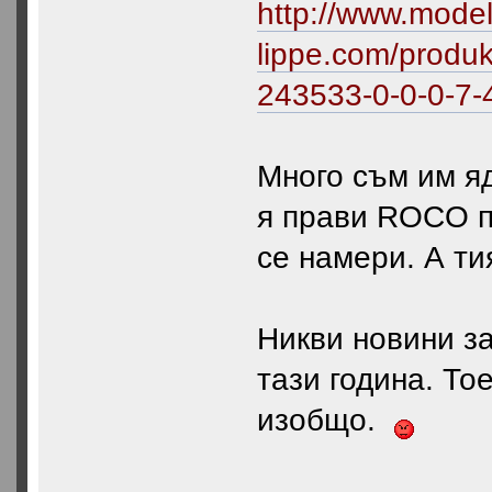
http://www.mode
lippe.com/produ
243533-0-0-0-7-4
Много съм им яд
я прави ROCO пр
се намери. А тия
Никви новини з
тази година. То
изобщо.