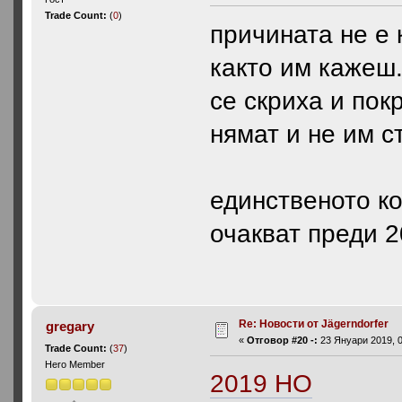
Trade Count:
(
0
)
причината не е 
както им кажеш
се скриха и пок
нямат и не им с
единственото ко
очакват преди 2
Re: Новости от Jägerndorfer
gregary
«
Отговор #20 -:
23 Януари 2019, 0
Trade Count:
(
37
)
Hero Member
2019 HO