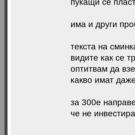
пукащи се плас
има и други пр
текста на сминк
видите как се т
оптитвам да взе
какво имат даже.
за 300е направе
че не инвестира