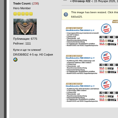
«
Отговор #22 -:
15 Януари 2026, 1
Trade Count:
(
238
)
Hero Member
This image has been resized. Click this
640x425.
Публикации: 6775
Рейтинг: 1111
Купи и ще ти олекне!
DR/DB/BDZ 4-5 ep. H0 София