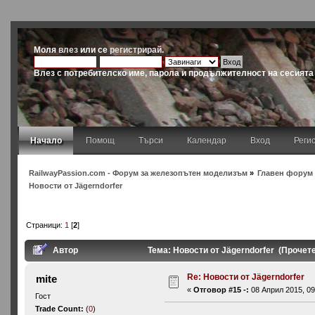
Моля
влез
или се
регистрирай
.
Влез с потребителско име, парола и продължителност на сесията
Начало
Помощ
Търси
Календар
Вход
Реги
RailwayPassion.com - Форум за железопътен моделизъм
»
Главен форум 
Новости от Jägerndorfer
Страници:
1
[
2
]
Автор
Тема: Новости от Jägerndorfer (Прочет
Re: Новости от Jägerndorfer
mite
«
Отговор #15 -:
08 Април 2015, 09
Гост
Trade Count:
(
0
)