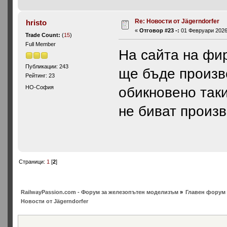
Re: Новости от Jägerndorfer
hristo
«
Отговор #23 -:
01 Февруари 2026,
Trade Count:
(
15
)
Full Member
На сайта на фи
Публикации: 243
ще бъде произве
Рейтинг: 23
HO-София
обикновено так
не биват произв
Страници:
1
[
2
]
RailwayPassion.com - Форум за железопътен моделизъм
»
Главен форум 
Новости от Jägerndorfer