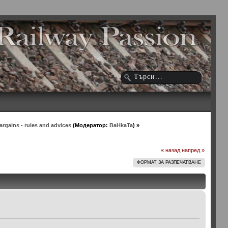
rgains - rules and advices
(Модератор:
BaHkaTa
) »
« назад
напред »
ФОРМАТ ЗА РАЗПЕЧАТВАНЕ