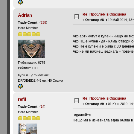
Re: Проблем в Оказиона
Adrian
«
Отговор #8 -:
19 Май 2014, 13:
Trade Count:
(
238
)
Hero Member
Ако артикулът е купен - нищо не м
Ако НЕ е купен - да - няма 'отвори о
Ако Не е купен и е била с 30 дневен
Ако не ми набиеш веднага + повече н
Публикации: 6775
Рейтинг: 1111
Купи и ще ти олекне!
DR/DB/BDZ 4-5 ep. H0 София
Re: Проблем в Оказиона
refil
«
Отговор #9 -:
01 Юни 2019, 14:
Trade Count:
(
14
)
Hero Member
Здравейте.
Нещо ми е изчезнала една обява в