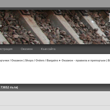
та
истрация
Оказион
Към сайта
ръчки / Оказион | Shops / Orders / Bargains
»
Оказион - правила и препоръки | Ba
 73652 пъти)