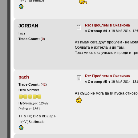
III(~VI)&selfmade
Re: Проблем в Оказиона
JORDAN
«
Отговор #4 -:
19 Май 2014, 12:
Гост
Trade Count:
(
0
)
Аз имам сега друг проблем - не мог
Обявата е изтекла и до там.
Това ми се е случвало и преди и т
Re: Проблем в Оказиона
pach
«
Отговор #5 -:
19 Май 2014, 13:
Trade Count:
(
42
)
Hero Member
Аз също не мога да ги пусна отново,
Публикации: 12492
Рейтинг: 1361
ТТ & Н0; DR & BDZ;ep.I-
III(~VI)&selfmade