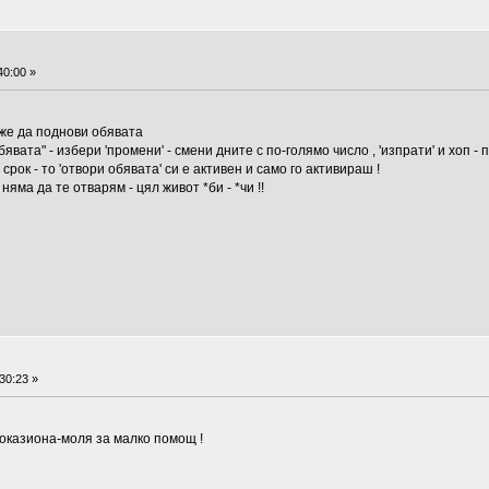
40:00 »
оже да поднови обявата
бявата" - избери 'промени' - смени дните с по-голямо число , 'изпрати' и хоп - 
 срок - то 'отвори обявата' си е активен и само го активираш !
яма да те отварям - цял живот *би - *чи !!
30:23 »
 оказиона-моля за малко помощ !