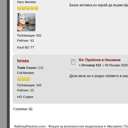
Hero Member
Беше активна,но карай да върви.Ще
Публикации: 552
Рейтинг: 43
Клуб BG TT
Re: Проблем в Оказиона
hristo
«
Отговор #12 -:
09 Януари 2026,
Trade Count:
(
15
)
Full Member
Дали вече не е редно обявите в ок
Публикации: 243
Рейтинг: 23
HO-София
Страници: [
1
]
RailwayPassion.com - Форум за железопътен моделизъм
»
Магазини / По