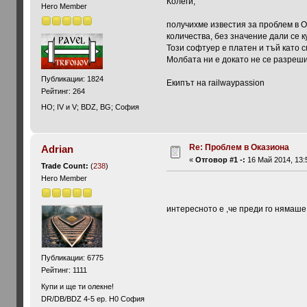
Колеги,
Hero Member
получихме известия за проблем в Ок
количества, без значение дали се к
Този софтуер е платен и тъй като с
Молбата ни е докато не се разреши
Публикации: 1824
Екипът на railwaypassion
Рейтинг: 264
HO; IV и V; BDZ, BG; София
Re: Проблем в Оказиона
Adrian
«
Отговор #1 -:
16 Май 2014, 13:
Trade Count:
(
238
)
Hero Member
интересното е ,че преди го нямаше 
Публикации: 6775
Рейтинг: 1111
Купи и ще ти олекне!
DR/DB/BDZ 4-5 ep. H0 София