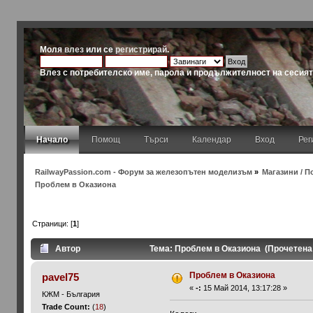
Моля
влез
или се
регистрирай
.
Влез с потребителско име, парола и продължителност на сесия
Начало
Помощ
Търси
Календар
Вход
Рег
RailwayPassion.com - Форум за железопътен моделизъм
»
Магазини / По
Проблем в Оказиона
Страници: [
1
]
Автор
Тема: Проблем в Оказиона (Прочетена
Проблем в Оказиона
pavel75
«
-:
15 Май 2014, 13:17:28 »
КЖМ - България
Trade Count:
(
18
)