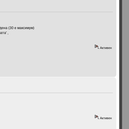
 дена (30 е максимум)
ата' ,
Активен
Активен