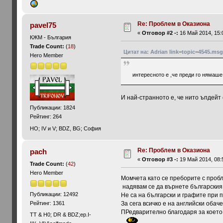
Re: Проблем в Оказиона
pavel75
«
Отговор #2 -:
16 Май 2014, 15:
КЖМ - България
Trade Count:
(
18
)
Цитат на: Adrian link=topic=4545.m
Hero Member
интересното е ,че преди го нямаше 
И най-странното е, че нито ъпдейт
Публикации: 1824
Рейтинг: 264
HO; IV и V; BDZ, BG; София
Re: Проблем в Оказиона
pach
«
Отговор #3 -:
19 Май 2014, 08:
Trade Count:
(
42
)
Hero Member
Момчета като се преборите с пробл
надявам се да върнете българския 
Публикации: 12492
Не са на български и графите при 
За сега всичко е на английски обаче
Рейтинг: 1361
ПРедварително благодаря за което
ТТ & Н0; DR & BDZ;ep.I-