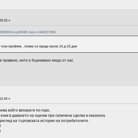
09:33 »
sg95090#msg95090 date=1400237985
този проблем , появи се преди около 14 д-15 дни
 е правено, нито е бърникано нещо от нас
52:44 »
ема който визирате по-горе,
език в даването на оценки при сключена сделка в оказиона.
преглед на търговската история на потребителите.
!
!