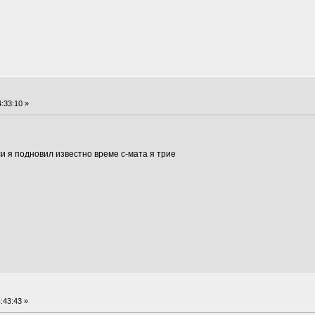
:33:10 »
си я подновил известно време с-мата я трие
:43:43 »