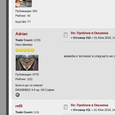
Публикации: 552
Рейтинг: 43
Клуб BG TT
Re: Проблем в Оказиона
Adrian
«
Отговор #10 -:
01 Юни 2019, 14
Trade Count:
(
238
)
Hero Member
можеби е 'изтекла' и след като не 
Публикации: 6775
Рейтинг: 1111
Купи и ще ти олекне!
DR/DB/BDZ 4-5 ep. H0 София
Re: Проблем в Оказиона
refil
«
Отговор #11 -:
01 Юни 2019, 14
Trade Count:
(
14
)