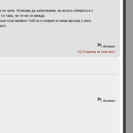
 се чупи. Успяхме да забележим, че когато обявата е с
о така, че тя не се вижда.
ъм този момент той се е покрил и няма връзка с него.
аст.
Активен
+1/-0 оценка за този пост
Активен