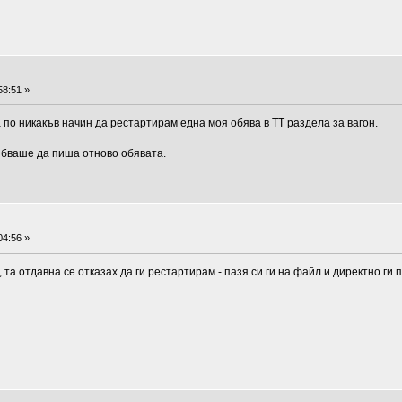
58:51 »
а по никакъв начин да рестартирам една моя обява в ТТ раздела за вагон.
рябваше да пиша отново обявата.
04:56 »
 та отдавна се отказах да ги рестартирам - пазя си ги на файл и директно ги 