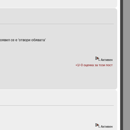
появил се е 'отвори обявата'
Активен
+1/-0 оценка за този пост
Активен