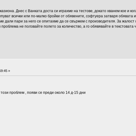
азиона. Днес с Ванката доста си играхме на тестове, докато хванем кое и кога
упуват всички или по-малко бройки от обявените, софтуера затваря обявата и т
ме дали пари за него се опитахме да се свържем с производителя. За жалост к
 проблема не ползвайте полето за количество, а го обявявайте в текстовата ч
59:45 »
този проблем , появи се преди около 14 д-15 дни