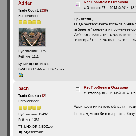
Re: Проблем в Оказиона
Adrian
«
Отговор #6 -:
19 Май 2014, 13:
Trade Count:
(
238
)
Hero Member
Приятели ,
за да рестартирате изтекла обява п
изберете 'промени' и променете сро
Изберете 'изпрати' , с което потвър
активирайте я и ме потърсете на ли
Публикации: 6775
Рейтинг: 1111
Купи и ще ти олекне!
DR/DB/BDZ 4-5 ep. H0 София
Re: Проблем в Оказиона
pach
«
Отговор #7 -:
19 Май 2014, 13:
Trade Count:
(
42
)
Hero Member
Адри, щом ми изтече обявата - тоз
Не знам, може би е въпрос на брауз
Публикации: 12492
Рейтинг: 1361
ТТ & Н0; DR & BDZ;ep.I-
III(~VI)&selfmade