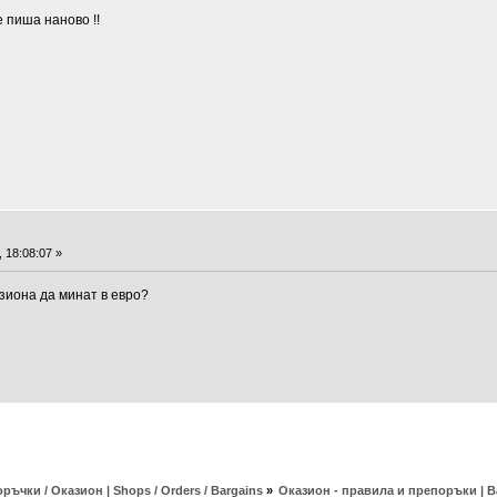
 пиша наново !!
 18:08:07 »
азиона да минат в евро?
ръчки / Оказион | Shops / Orders / Bargains
»
Оказион - правила и препоръки | Ba