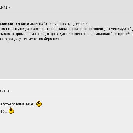
19:41 »
роверете дали е активна 'отвори обявата' , ако не е ,
ка ( колко дни да е активна) с по-голямо от наличното число , но минимум с 2
ждавате променения срок , и ще видите ,че вече се е активирало ' отвори обяв
чна , за да уточним каква бира пия .
36:12 »
и бутон го няма вече!
ер...