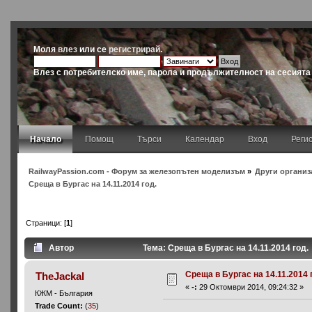
Моля
влез
или се
регистрирай
.
Влез с потребителско име, парола и продължителност на сесията
Начало
Помощ
Търси
Календар
Вход
Реги
RailwayPassion.com - Форум за железопътен моделизъм
»
Други организ
Среща в Бургас на 14.11.2014 год.
Страници: [
1
]
Автор
Тема: Среща в Бургас на 14.11.2014 год.
Среща в Бургас на 14.11.2014 
TheJackal
«
-:
29 Октомври 2014, 09:24:32 »
КЖМ - България
Trade Count:
(
35
)