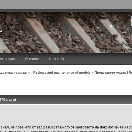
та
истрация
Оказион
Към сайта
дръжка на модели | Reviews and maintenance of models
»
Представете модел | R
070 пъти)
знам, че повечето от вас разбират много от качеството на локомотивите на