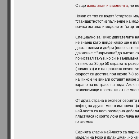
Също
използван и в момента
, но н
Някои от тях се водят "стартови м
"стандартното" изпълнение на моде
всички останали модели от "старто
Специално за Пико: двигателите на 
не знаеш като дойде какво ще е въ
доста големи и добри (поне за тез
движение с "нормална" до висока ск
почиствал такъв, но си е занимавка
от пико за 35 до 50 евра като резе
(почиства) и е на практика вечен, 
скорост се достига при около 7-8 в
на Пико е че винаги оставят някое 
каране на по трасе на пода. Ако е 
токоснемащи пластинки от не много
От друга страна в експерт серията
кефят, на други - много им пречат 
най-често са несъразмерно дебели 
пластмаса (с която лока прилича на
го вземеш.
Серията класик най-често са парни 
модели на Роко и флайшман, но кач