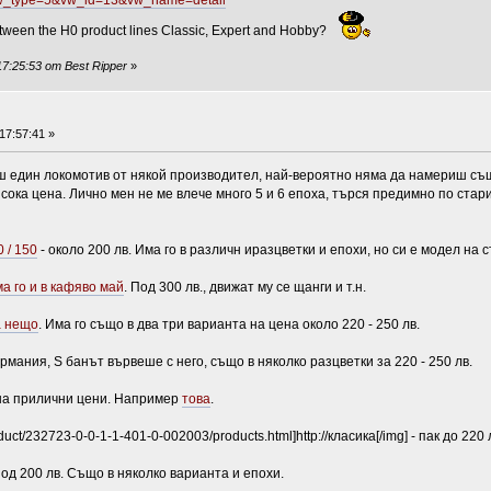
?vw_type=5&vw_id=13&vw_name=detail
tween the H0 product lines Classic, Expert and Hobby?
7:25:53 от Best Ripper
»
17:57:41 »
аш един локомотив от някой производител, най-вероятно няма да намериш съ
исока цена. Лично мен не ме влече много 5 и 6 епоха, търся предимно по ста
 / 150
- около 200 лв. Има го в различн иразцветки и епохи, но си е модел на 
ма го и в кафяво май
. Под 300 лв., движат му се щанги и т.н.
а нещо
. Има го също в два три варианта на цена около 220 - 250 лв.
мания, S банът вървеше с него, също в няколко разцветки за 220 - 250 лв.
на прилични цени. Например
това
.
duct/232723-0-0-1-1-401-0-002003/products.html]http://класика[/img] - пак до 220 
под 200 лв. Също в няколко варианта и епохи.