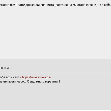
омогнахте! Благодаря за обясненията, доста неща ми станаха ясни, и за сайт
08:18:32 »
" е този сайт -
https://www.elriwa.de/
ения всеки месец. Също много коректни!!!