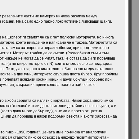
 и резервните части не намерих никаква разлика между
е години. Има само едно парно локомотивче с липсващи щанги,
 на Експерт ги хвалят че са с пет полюсни моторчета, но никога
моторче, което никъде не е написано че е такова. Моторчетата са
орчетата им са затворени и неразглобяеми, при продължително
очистват. Моторът трябва да се смени. (Разглобявал съм и съм
от никъде не могат да се купят, така че остава да си ги поръчваш
ател (а не микро моторче от N), който много лесно се поддържа
ко е Пико, да го караш внимателно - обикновено моделната макс.
завоите на две гуми, моторчето свършва доста бързо. Друг проблем
е полепват всякакви косми, конци и други боклуци, особено при
умения, свързани с криви колела, както и най-често с
о в хоби серията са изляти с корубата. Някои хора много им се
толкова "жилава" и тези допълнителни детайли лесно се чупят, а и
което дава много добър вид), а не да е просто от цветна
диш или да поровиш в някои подробни ревюта и ако ти харесва - да
то пико - 1990 година". Цената им е по-ниска от аналогични
зирам старото пико се оръсих за няколко "нови" моторчета -