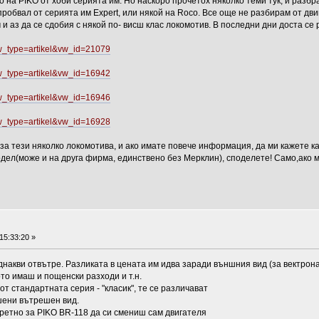
 на PIKO от хоби серията им. Но наскоро прочетох няколко теми тук, и разбра
пробвал от серията им Expert, или някой на Roco. Все още не разбирам от дви
 и аз да се сдобия с някой по- висш клас локомотив. В последни дни доста се
vw_type=artikel&vw_id=21079
vw_type=artikel&vw_id=16942
vw_type=artikel&vw_id=16946
vw_type=artikel&vw_id=16928
за тези няколко локомотива, и ако имате повече информация, да ми кажете ка
одел(може и на друга фирма, единствено без Мерклин), споделете! Само,ако мо
15:33:20 »
еднакви отвътре. Разликата в цената им идва заради външния вид (за вектрон
ото имаш и пощенски разходи и т.н.
от стандартната серия - "класик", те се различават
шени вътрешен вид.
ретно за PIKO BR-118 да си смениш сам двигателя