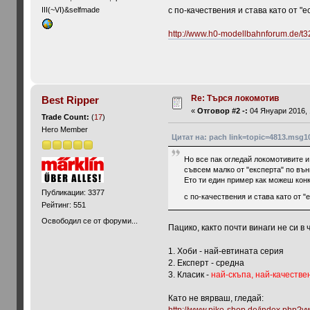
с по-качествения и става като от "ес
III(~VI)&selfmade
http://www.h0-modellbahnforum.de/t
Re: Търся локомотив
Best Ripper
«
Отговор #2 -:
04 Януари 2016, 
Trade Count:
(
17
)
Hero Member
Цитат на: pach link=topic=4813.msg
Но все пак огледай локомотивите и
съвсем малко от "експерта" по въ
Ето ти един пример как можеш кон
Публикации: 3377
с по-качествения и става като от "е
Рейтинг: 551
Освободил се от форуми...
Пацико, както почти винаги не си 
1. Хоби - най-евтината серия
2. Експерт - средна
3. Класик -
най-скъпа, най-качестве
Като не вярваш, гледай: