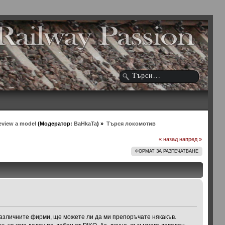
eview a model
(Модератор:
BaHkaTa
) »
Търся локомотив
« назад
напред »
ФОРМАТ ЗА РАЗПЕЧАТВАНЕ
 различните фирми, ще можете ли да ми препоръчате някакъв.