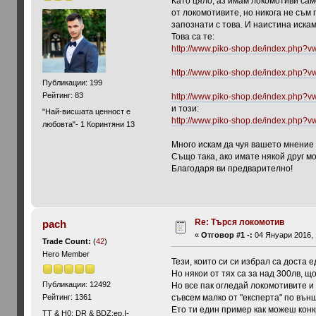
Като цяло, аз имам локомотиви само
от локомотивите, но никога не съм 
запознати с това. И наистина искам
Това са те:
http://www.piko-shop.de/index.php?
http://www.piko-shop.de/index.php?
Публикации: 199
Рейтинг: 83
http://www.piko-shop.de/index.php?
и този:
"Най-висшата ценност е
http://www.piko-shop.de/index.php?
любовта"- 1 Коринтяни 13
Много искам да чуя вашето мнение 
Също така, ако имате някой друг м
Благодаря ви предварително!
Re: Търся локомотив
pach
«
Отговор #1 -:
04 Януари 2016, 
Trade Count:
(
42
)
Hero Member
Тези, които си си избрал са доста 
Но някои от тях са за над 300лв, щ
Публикации: 12492
Но все пак огледай локомотивите и 
съвсем малко от "експерта" по вън
Рейтинг: 1361
Ето ти един пример как можеш конк
ТТ & Н0; DR & BDZ;ep.I-