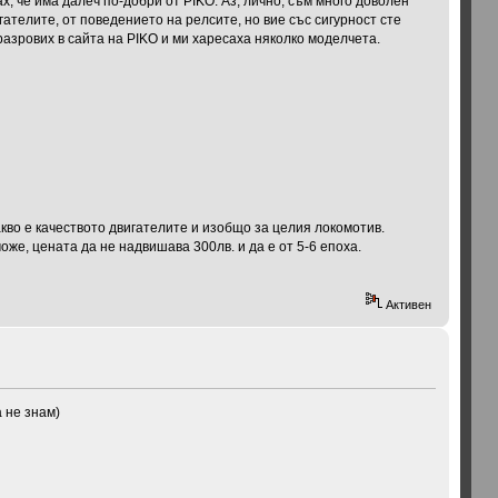
х, че има далеч по-добри от PIKO. Аз, лично, съм много доволен
гателите, от поведението на релсите, но вие със сигурност сте
 разрових в сайта на PIKO и ми харесаха няколко моделчета.
кво е качеството двигателите и изобщо за целия локомотив.
же, цената да не надвишава 300лв. и да е от 5-6 епоха.
Активен
а не знам)