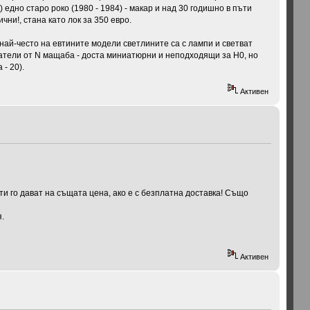
) едно старо роко (1980 - 1984) - макар и над 30 годишно в пъти
чни!, стана като лок за 350 евро.
 най-често на евтините модели светлините са с лампи и светват
игатели от N мащаба - доста миниатюрни и неподходящи за Н0, но
- 20).
Активен
ти го дават на същата цена, ако е с безплатна доставка! Също
я.
Активен