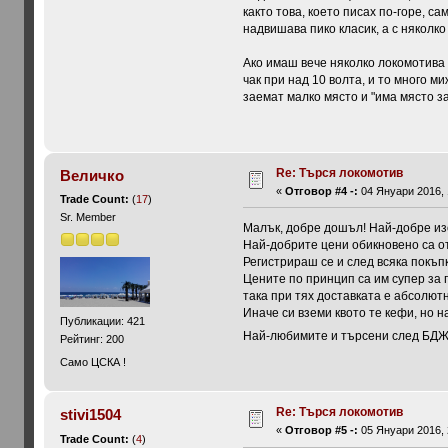
както това, което писах по-горе, са
надвишава пико класик, а с няколко
Ако имаш вече няколко локомотива 
чак при над 10 волта, и то много 
заемат малко място и "има място за
Re: Търся локомотив
Величко
«
Отговор #4 -:
04 Януари 2016, 
Trade Count:
(
17
)
Sr. Member
Малък, добре дошъл! Най-добре изо
Най-добрите цени обикновено са от
Регистрираш се и след всяка покъ
Цените по принцип са им супер за 
така при тях доставката е абсолютно
Иначе си вземи квото те кефи, но 
Публикации: 421
Най-любимите и търсени след БДЖ с
Рейтинг: 200
Само ЦСКА !
Re: Търся локомотив
stivi1504
«
Отговор #5 -:
05 Януари 2016, 
Trade Count:
(
4
)