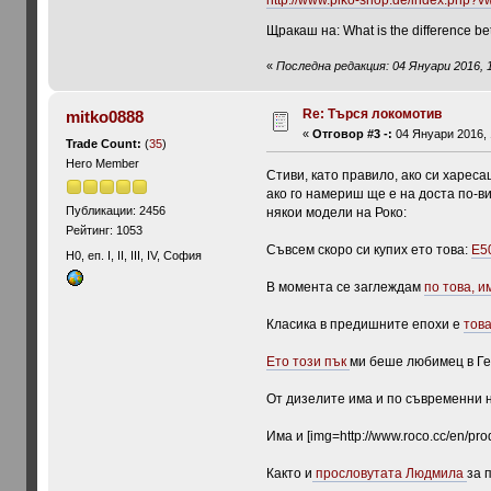
http://www.piko-shop.de/index.php
Щракаш на: What is the difference be
«
Последна редакция: 04 Януари 2016, 1
Re: Търся локомотив
mitko0888
«
Отговор #3 -:
04 Януари 2016, 
Trade Count:
(
35
)
Hero Member
Стиви, като правило, ако си харес
ако го намериш ще е на доста по-в
Публикации: 2456
някои модели на Роко:
Рейтинг: 1053
Съвсем скоро си купих ето това:
Е50
H0, еп. I, II, III, IV, София
В момента се заглеждам
по това, и
Класика в предишните епохи е
тов
Ето този пък
ми беше любимец в Гер
От дизелите има и по съвременни 
Има и [img=http://www.roco.cc/en/pro
Както и
прословутата Людмила
за 