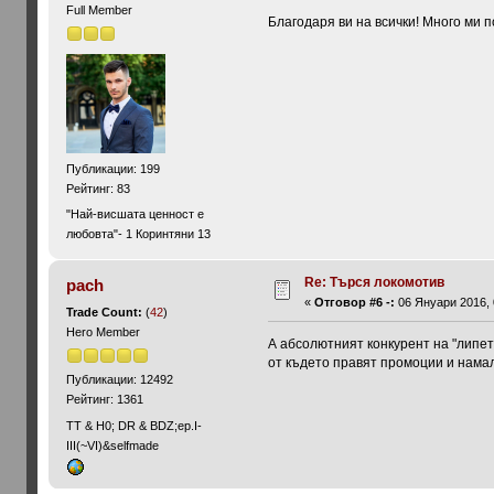
Full Member
Благодаря ви на всички! Много ми п
Публикации: 199
Рейтинг: 83
"Най-висшата ценност е
любовта"- 1 Коринтяни 13
Re: Търся локомотив
pach
«
Отговор #6 -:
06 Януари 2016, 
Trade Count:
(
42
)
Hero Member
А абсолютният конкурент на "липето
от където правят промоции и намал
Публикации: 12492
Рейтинг: 1361
ТТ & Н0; DR & BDZ;ep.I-
III(~VI)&selfmade