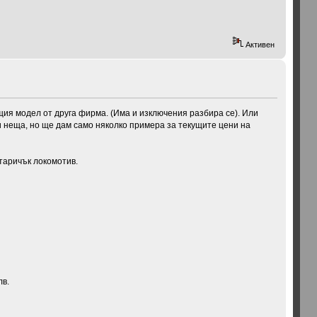
Активен
щия модел от друга фирма. (Има и изключения разбира се). Или
ри неща, но ще дам само няколко примера за текущите цени на
старичък локомотив.
лв.