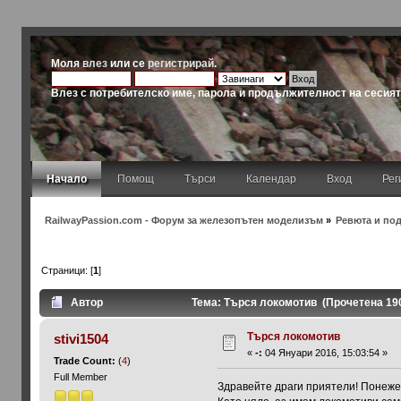
Моля
влез
или се
регистрирай
.
Влез с потребителско име, парола и продължителност на сесия
Начало
Помощ
Търси
Календар
Вход
Рег
RailwayPassion.com - Форум за железопътен моделизъм
»
Ревюта и под
Страници: [
1
]
Автор
Тема: Търся локомотив (Прочетена 19
Търся локомотив
stivi1504
«
-:
04 Януари 2016, 15:03:54 »
Trade Count:
(
4
)
Full Member
Здравейте драги приятели! Понеже 