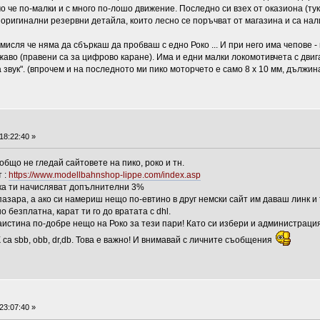
мо че по-малки и с много по-лошо движение. Последно си взех от оказиона (тук
 оригинални резервни детайла, които лесно се поръчват от магазина и са нали
мисля че няма да сбъркаш да пробваш с едно Роко ... И при него има чепове -
мижаво (правени са за цифрово каране). Има и едни малки локомотивчета с дв
 звук". (впрочем и на последното ми пико моторчето е само 8 х 10 мм, дължина 
18:22:40 »
бщо не гледай сайтовете на пико, роко и тн.
 :
https://www.modellbahnshop-lippe.com/index.asp
пка ти начисляват допълнителни 3%
пазара, а ако си намериш нещо по-евтино в друг немски сайт им даваш линк и 
 безплатна, карат ти го до вратата с dhl.
наистина по-добре нещо на Роко за тези пари! Като си избери и администраци
а sbb, obb, dr,db. Това е важно! И внимавай с личните съобщения
23:07:40 »