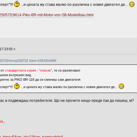
перт"!!!
...и цената му става малко по-различна с новия двигател де...
325057f19614-Piko-BR-mit-Motor-von-SB-Modellbau.html
17:23:55 »
102722#msg102722 date=1451914400
 от
стандартната серия - "класик"
, те се различават
ншени вътрешен вид.
кретно за PIKO BR-118 да си смениш сам двигателя
сперт"!!!
...и цената му става малко по-различна с новия двигател де...
в час и подвеждаш потребителя. Що не прочете нещо преди пак да пишеш, м?
на
..