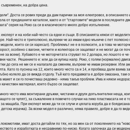
е съвременен, на добра цена.
одели". Доста се рових преди да дам парички за моя електровоз, в описанието
ла от предишните каталози, както и от "стартовите" модели в последните дв
вата" серия на Роко са си в класическото много добро изпълнение.
експерт и на хоби най-често са едни и същи. В списанията някои от моделите
тре. Най-често е триполюсно, въпреки че аз имам едно мъниче с пет полюсно 
и модели, които си си харесал). Проблемът не е в полюсите, а в това че мот
орост, особено с вагони, четките и колектора се зацапват и не могат да се п
 не за всеки). Хубавото е че моторчетата струват по 2 долара, но лошото е че 
рвни части. Решението е: или да си купиш напр. Роко, с голям (нормален) двиг
четки до сега не ми се е налагало да сменям, въпреки че имам резервни. Или а
олта. Като го пуснеш на 12, които много често са и 14, и пробваш дали взима 
зъбно колело да се вижда отдолу. Тъй като предавката е добре омазана, там с
на макет и си го почистваш редовно - няма такъв проблем. Има и някои недораз
 качествен материал, които бързо се зацапват.
 много често има монтирани дръжки, чистачки и други допълнителни неща, коит
(защото се чупят), за съжаление в повечето случаи на пико пластмасата не е 
за мащаба. При експерт може да ти се случи и цялата коруба да е боядисана (
 детска играчка). За всеки модел е различно, няма правило, добре е да го ви
локомотиви, имат доста детайли по тях, но за мен са от поколението на "ново
еството и изработката е несравнимо по-ниско. Когато започнах да си модерни