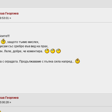
лав Георгиев
9:53:01 »
оите!!!
, защото тъкмо мислех,
дисам със сребро във вид на прах,
ин. Леле, добре, че коментира.
а с оградата. Продължаваме с пълна сила напред...
лав Георгиев
3:00:28 »