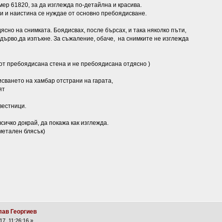
мер 61820, за да изглежда по-детайлна и красива.
ни и наистина се нуждае от основно пребоядисване.
ясно на снимката. Боядисвах, после бърсах, и така няколко пъти,
дърво,да изпъкне. За съжаление, обаче, на снимките не изглежда
 от пребоядисана стена и не пребоядисана отдясно )
ването на хамбар отстрани на гарата,
ят
вестници.
сичко докрай, да покажа как изглежда.
 метален блясък)
лав Георгиев
7, 11:26:16 »