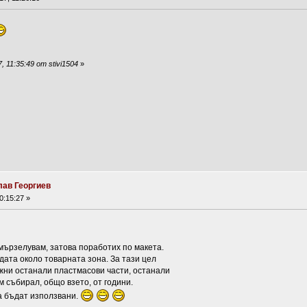
 11:35:49 от stivi1504
»
лав Георгиев
0:15:27 »
мързелувам, затова поработих по макета.
дата около товарната зона. За тази цел
ужни останали пластмасови части, останали
м събирал, общо взето, от години.
да бъдат използвани.