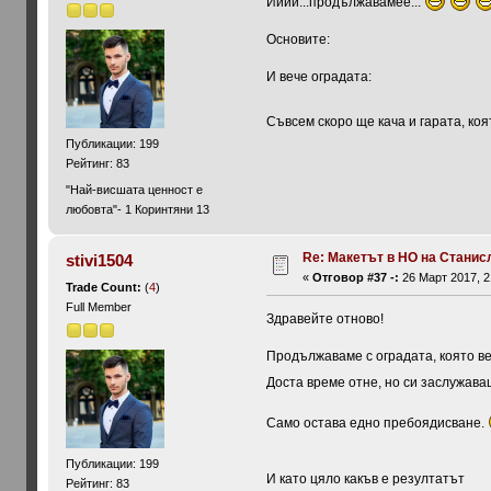
Ииии...продължавамее...
Основите:
И вече оградата:
Съвсем скоро ще кача и гарата, коя
Публикации: 199
Рейтинг: 83
"Най-висшата ценност е
любовта"- 1 Коринтяни 13
Re: Макетът в HO на Станис
stivi1504
«
Отговор #37 -:
26 Март 2017, 2
Trade Count:
(
4
)
Full Member
Здравейте отново!
Продължаваме с оградата, която ве
Доста време отне, но си заслужаваш
Само остава едно пребоядисване.
Публикации: 199
И като цяло какъв е резултатът
Рейтинг: 83