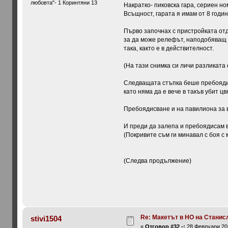
любовта"- 1 Коринтяни 13
Накратко- пиковска гара, сериен но
Всъщност, гарата я имам от 8 годи
Първо започнах с пристройката отд
за да може релефът, наподобяващ 
така, както е в действителност.
(На тази снимка си личи разликата
Следващата стъпка беше пребоядис
като няма да е вече в такъв убит цв
Пребоядисване и на павилиона за 
И преди да залепа и пребоядисам в
(Покривите съм ги минавал с боя с
(Следва продължение)
Re: Макетът в HO на Станис
stivi1504
«
Отговор #32 -:
28 Февруари 201