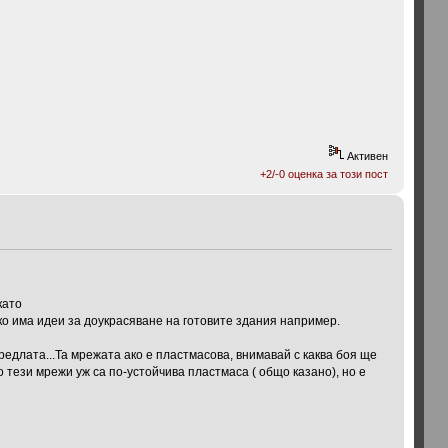
Активен
+2/-0 оценка за този пост
като
ко има идеи за доукрасяване на готовите здания например.
редлата...Та мрежата ако е пластмасова, внимавай с каква боя ще
о тези мрежи уж са по-устойчива пластмаса ( общо казано), но е