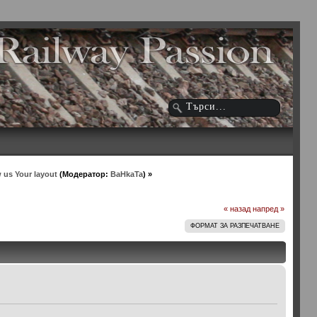
 us Your layout
(Модератор:
BaHkaTa
) »
« назад
напред »
ФОРМАТ ЗА РАЗПЕЧАТВАНЕ