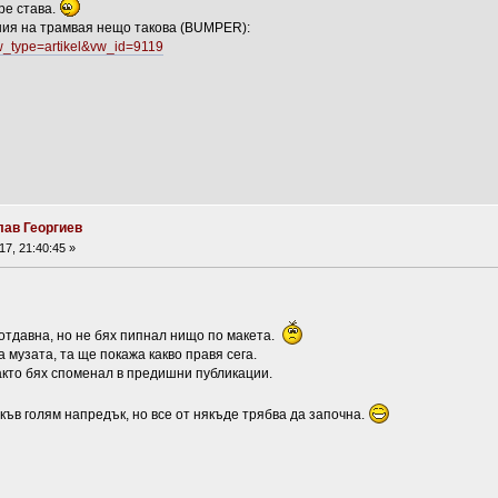
ре става.
ния на трамвая нещо такова (BUMPER):
vw_type=artikel&vw_id=9119
лав Георгиев
7, 21:40:45 »
отдавна, но не бях пипнал нищо по макета.
 музата, та ще покажа какво правя сега.
акто бях споменал в предишни публикации.
акъв голям напредък, но все от някъде трябва да започна.