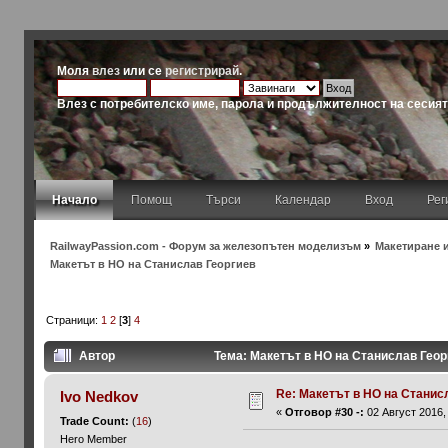
Моля
влез
или се
регистрирай
.
Влез с потребителско име, парола и продължителност на сесия
Начало
Помощ
Търси
Календар
Вход
Рег
RailwayPassion.com - Форум за железопътен моделизъм
»
Макетиране и
Макетът в HO на Станислав Георгиев
Страници:
1
2
[
3
]
4
Автор
Тема: Макетът в HO на Станислав Геор
Re: Макетът в HO на Станис
Ivo Nedkov
«
Отговор #30 -:
02 Август 2016, 
Trade Count:
(
16
)
Hero Member