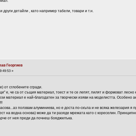
риал.
 други детайли , като например табели, товари и т.н.
лав Георгиев
9:49:53 »
) от сглобените сгради.
и" е, че са от същия материал, тоест и те се лепят, пилят и формоват лесно 
Този материал е най-благодатен за творчески изяви на моделистта. Особено а
!!
асова...aз ползвам алуминиева, но е доста по-скъпа и не всяка железария я п
оест на водна основа) може да ти разяде мрежата като с кореселин. Принципн
арче от нея преди да почнеш бояджилъка.