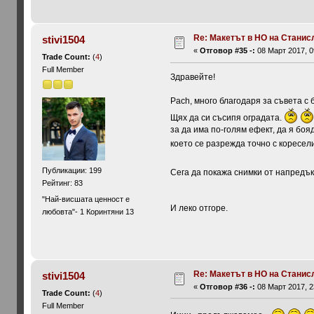
Re: Макетът в HO на Станис
stivi1504
«
Отговор #35 -:
08 Март 2017, 0
Trade Count:
(
4
)
Full Member
Здравейте!
Pach, много благодаря за съвета с б
Щях да си съсипя оградата.
за да има по-голям ефект, да я боя
което се разрежда точно с коресел
Публикации: 199
Сега да покажа снимки от напредък
Рейтинг: 83
"Най-висшата ценност е
И леко отгоре.
любовта"- 1 Коринтяни 13
Re: Макетът в HO на Станис
stivi1504
«
Отговор #36 -:
08 Март 2017, 2
Trade Count:
(
4
)
Full Member