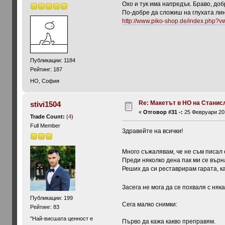
Охо и тук има напредък. Браво, доб
По-добре да сложиш на глухата ли
http://www.piko-shop.de/index.php?
Публикации: 1184
Рейтинг: 187
HO, София
Re: Макетът в HO на Станис
stivi1504
«
Отговор #31 -:
25 Февруари 201
Trade Count:
(
4
)
Full Member
Здравейте на всички!
Много съжалявам, че не съм писал 
Преди няколко дена пак ми се върна
Реших да си реставрирам гарата, к
Засега не мога да се похваля с няк
Публикации: 199
Сега малко снимки:
Рейтинг: 83
"Най-висшата ценност е
Първо да кажа какво преправям.