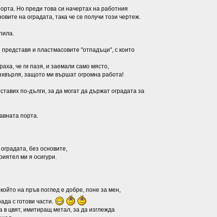
орта. Но преди това си начертах на работния
новите на оградата, така че се получи този чертеж.
пила.
 представя и пластмасовите "отпадъци", с които
аха, че ги пазя, и заемали само място,
 изхвърля, защото ми вършат огромна работа!
оставих по-дълги, за да могат да държат оградата за
лавната порта.
 оградата, без основите,
приятел ми я осигури.
 който на пръв поглед е добре, поне за мен,
рада с готови части.
а в цвят, имитиращ метал, за да изглежда