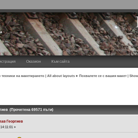
та
истрация
Оказион
Към сайта
 техники на макетирането | All about layouts
»
Похвалете се с вашия макет | Show
гиев (Прочетена 69571 пъти)
лав Георгиев
14:11:01 »