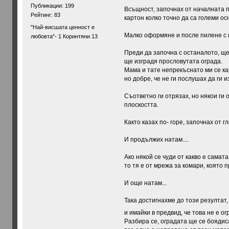
Публикации: 199
Всъщност, започнах от началната п
Рейтинг: 83
картон колко точно да са големи ос
"Най-висшата ценност е
Малко оформяне и после пилене с 
любовта"- 1 Коринтяни 13
Преди да започна с останалото, ще
ще изградя прословутата ограда.
Мама и тате непрекъснато ми се кар
но добре, че не ги послушах да ги
Съответно ги отрязах, но някои ги 
плоскостта.
Както казах по- горе, започнах от г
И продължих натам....
Ако някой се чуди от какво е самата
то тя е от мрежа за комари, която 
И още натам...
Така достигнахме до този резултат,
и имайки в предвид, че това не е ог
Разбира се, оградата ще се боядис