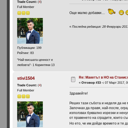
Trade Count:
(
4
)
Full Member
Още малко добавки....
«
Последна редакция: 28 Февруари 2017,
Публикации: 199
Рейтинг: 83
"Най-висшата ценност е
любовта"- 1 Коринтяни 13
Re: Макетът в HO на Станис
stivi1504
«
Отговор #33 -:
07 Март 2017, 0
Trade Count:
(
4
)
Full Member
Здравейте!
Реших тази събота и неделя да не 
Започнах да правя, най-после, огра
използвах буквално изрезки и нен
от правенето на сградите, които съ
Но ето, че им дойде времето и те 