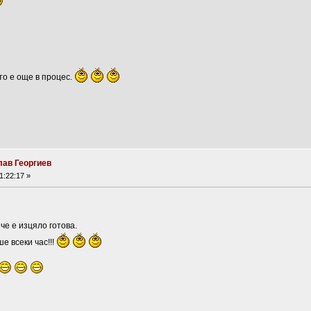
то е още в процес.
лав Георгиев
1:22:17 »
че е изцяло готова.
е всеки час!!!