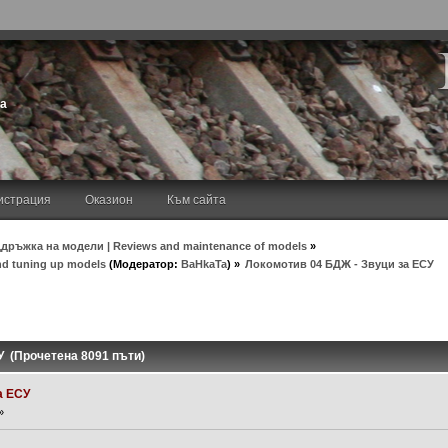
та
истрация
Оказион
Към сайта
дръжка на модели | Reviews and maintenance of models
»
nd tuning up models
(Модератор:
BaHkaTa
) »
Локомотив 04 БДЖ - Звуци за ЕСУ
У (Прочетена 8091 пъти)
а ЕСУ
»