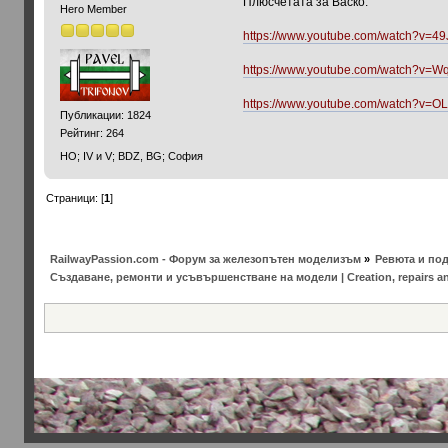
Плюсчетата за Васко:
Hero Member
https://www.youtube.com/watch?v=4
https://www.youtube.com/watch?v=
https://www.youtube.com/watch?v=
Публикации: 1824
Рейтинг: 264
HO; IV и V; BDZ, BG; София
Страници: [
1
]
RailwayPassion.com - Форум за железопътен моделизъм
»
Ревюта и под
Създаване, ремонти и усъвършенстване на модели | Creation, repairs a