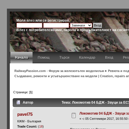
Моля
влез
или се
регистрирай
.
Влез с потребителско име, парола и продължителност на сесия
Начало
Помощ
Търси
Календар
Вход
Рег
RailwayPassion.com - Форум за железопътен моделизъм
»
Ревюта и под
Създаване, ремонти и усъвършенстване на модели | Creation, repairs a
Страници: [
1
]
Автор
Тема: Локомотив 04 БДЖ - Звуци за ЕС
Локомотив 04 БДЖ - Звуци з
pavel75
«
-:
05 Септември 2017, 16:55:50 
КЖМ - България
Trade Count:
(
18
)