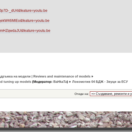
9Jp7D-_dU4&feature=youtu.be
WqekW46MlEo&feature=youtu.be
OLmHZqwdaJU&feature=youtu.be
дръжка на модели | Reviews and maintenance of models
»
nd tuning up models
(Модератор:
BaHkaTa
) »
Локомотив 04 БДЖ - Звуци за ЕСУ
Отиди на:
SMF 2.0.4
|
SMF © 2011
,
Simple Machines
Actualism by
Crip
XHTML
WAP2