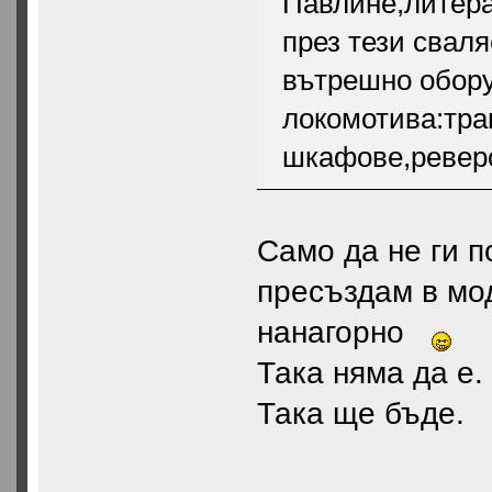
Павлине,литера
през тези свал
вътрешно обору
локомотива:тр
шкафове,реверс
Само да не ги п
пресъздам в мо
нанагорно
Така няма да е.
Така ще бъде.