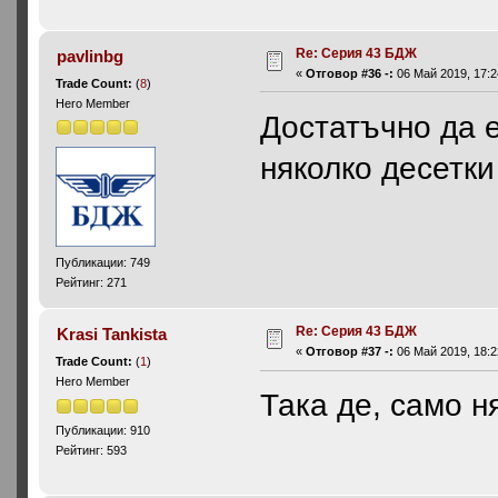
Re: Серия 43 БДЖ
pavlinbg
«
Отговор #36 -:
06 Май 2019, 17:2
Trade Count:
(
8
)
Hero Member
Достатъчно да е
няколко десетк
Публикации: 749
Рейтинг: 271
Re: Серия 43 БДЖ
Krasi Tankista
«
Отговор #37 -:
06 Май 2019, 18:2
Trade Count:
(
1
)
Hero Member
Така де, само н
Публикации: 910
Рейтинг: 593