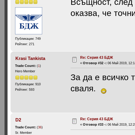
Всъщност, след
оказва, че точн
Публикации: 749
Рейтинг: 271
Re: Серия 43 БДЖ
Krasi Tankista
«
Отговор #32 -:
06 Май 2019, 12:1
Trade Count:
(
1
)
Hero Member
За да е всичко 
Публикации: 910
сваля.
Рейтинг: 593
Re: Серия 43 БДЖ
D2
«
Отговор #33 -:
06 Май 2019, 12:2
Trade Count:
(
36
)
Sr. Member