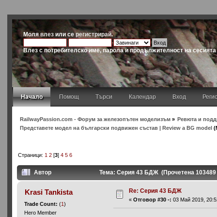
Моля
влез
или се
регистрирай
.
Влез с потребителско име, парола и продължителност на сесията
Начало
Помощ
Търси
Календар
Вход
Реги
RailwayPassion.com - Форум за железопътен моделизъм
»
Ревюта и подд
Представете модел на български подвижен състав | Review a BG model
(
Страници:
1
2
[
3
]
4
5
6
Автор
Тема: Серия 43 БДЖ (Прочетена 103489
Re: Серия 43 БДЖ
Krasi Tankista
«
Отговор #30 -:
03 Май 2019, 20:5
Trade Count:
(
1
)
Hero Member