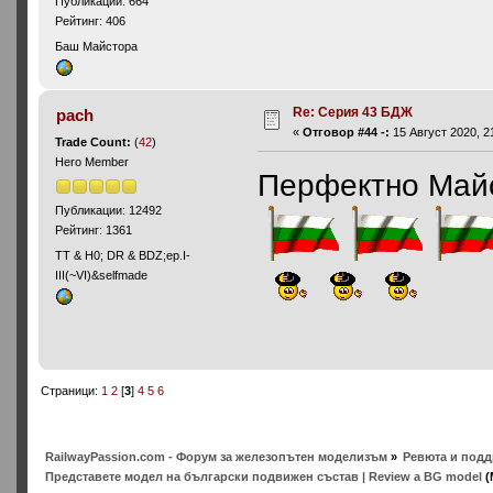
Публикации: 664
Рейтинг: 406
Баш Майстора
Re: Серия 43 БДЖ
pach
«
Отговор #44 -:
15 Август 2020, 2
Trade Count:
(
42
)
Hero Member
Перфектно Майс
Публикации: 12492
Рейтинг: 1361
ТТ & Н0; DR & BDZ;ep.I-
III(~VI)&selfmade
Страници:
1
2
[
3
]
4
5
6
RailwayPassion.com - Форум за железопътен моделизъм
»
Ревюта и подд
Представете модел на български подвижен състав | Review a BG model
(