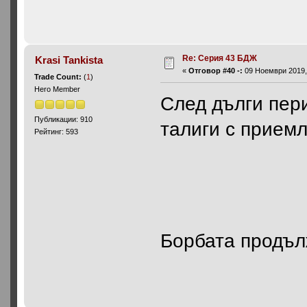
Re: Серия 43 БДЖ
Krasi Tankista
«
Отговор #40 -:
09 Ноември 2019, 
Trade Count:
(
1
)
Hero Member
След дълги пери
Публикации: 910
талиги с приемл
Рейтинг: 593
Борбата продъ