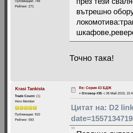
през тези свал
Публикации: 749
Рейтинг: 271
вътрешно обору
локомотива:тр
шкафове,реверс
Точно така!
Re: Серия 43 БДЖ
Krasi Tankista
«
Отговор #35 -:
06 Май 2019, 15:4
Trade Count:
(
1
)
Hero Member
Цитат на: D2 li
Публикации: 910
date=1557134719
Рейтинг: 593