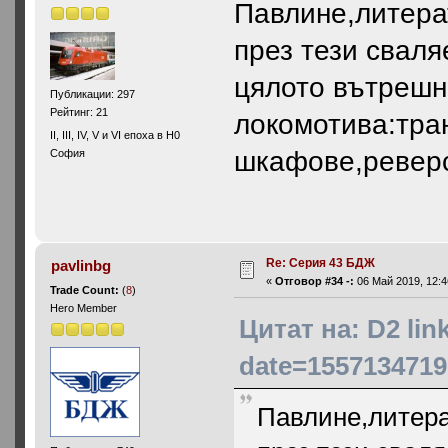
Павлине,литера
през тези сваля
цялото вътрешн
Публикации: 297
Рейтинг: 21
локомотива:тра
II, III, IV, V и VI епоха в Н0
шкафове,реверс
София
Re: Серия 43 БДЖ
pavlinbg
«
Отговор #34 -:
06 Май 2019, 12:4
Trade Count:
(
8
)
Hero Member
Цитат на: D2 li
date=1557134719
Павлине,литера