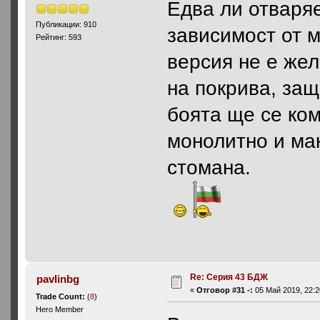
Едва ли отваряе
Публикации: 910
зависимост от 
Рейтинг: 593
версия не е же
на покрива, защ
боята ще се ко
монолитно и мак
стомана.
Re: Серия 43 БДЖ
pavlinbg
«
Отговор #31 -:
05 Май 2019, 22:2
Trade Count:
(
8
)
Hero Member