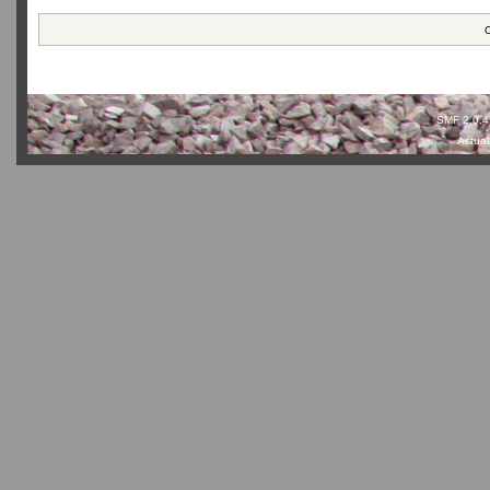
О
SMF 2.0.4
Actual