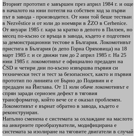
Вторият прототип е завършен през април 1984 г. и още
в началото на юни потегля на собствен ход за първи
път в завода - производител. От юни той беше тестван
в Nezvěstice и от юли до ноември в ŽZO в Cerhenice.
От януари 1985 г. кара за кратко в депото в Пилзен, но
месец по-късно се връща в завода, където е подготвен
за демонстрационни тестове в България. Локомотивът
пристига в България (в депо Горна Оряховица) на 18
март 1985 г. и се движи там до 2 април 1985 г. На 25
юни 1985 г. локомотивът е официално предаден на
ČSD и четири дни по-късно извършва първия си
технически тест и тест за безопасност, както и първия
прототип по линията от Бърно до Подивин и е
предаден на Йиглава. От 11 юли обаче локомотивът е
спрян заради сериозен дефект в тяговия
трансформатор, който вече се е оказал проблемен.
Локомотивът е върнат обратно в завода, където е
реконструиран.
Напълно сменена е системата за охлаждане на маслото
на анкерните преобразуватели, модифицирана е
системата за изолиране на тяговите двигатели в случай