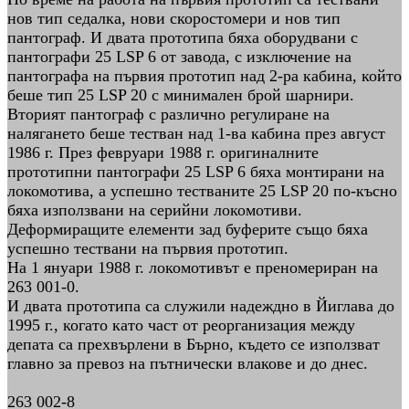
нов тип седалка, нови скоростомери и нов тип
пантограф. И двата прототипа бяха оборудвани с
пантографи 25 LSP 6 от завода, с изключение на
пантографа на първия прототип над 2-ра кабина, който
беше тип 25 LSP 20 с минимален брой шарнири.
Вторият пантограф с различно регулиране на
налягането беше тестван над 1-ва кабина през август
1986 г. През февруари 1988 г. оригиналните
прототипни пантографи 25 LSP 6 бяха монтирани на
локомотива, а успешно тестваните 25 LSP 20 по-късно
бяха използвани на серийни локомотиви.
Деформиращите елементи зад буферите също бяха
успешно тествани на първия прототип.
На 1 януари 1988 г. локомотивът е преномериран на
263 001-0.
И двата прототипа са служили надеждно в Йиглава до
1995 г., когато като част от реорганизация между
депата са прехвърлени в Бърно, където се използват
главно за превоз на пътнически влакове и до днес.
263 002-8