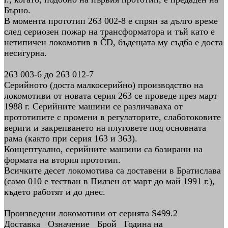
Бърно.
В момента прототип 263 002-8 е спрян за дълго време
след сериозен пожар на трансформатора и тъй като е
нетипичен локомотив в ČD, бъдещата му съдба е доста
несигурна.
263 003-6 до 263 012-7
Серийното (доста малкосерийно) производство на
локомотиви от новата серия 263 се проведе през март
1988 г. Серийните машини се различаваха от
прототипите с промени в регулаторите, слаботоковите
вериги и закрепването на плуговете под основната
рама (както при серия 163 и 363).
Концептуално, серийните машини са базирани на
формата на втория прототип.
Всичките десет локомотива са доставени в Братислава
(само 010 е тестван в Пилзен от март до май 1991 г.),
където работят и до днес.
Произведени локомотиви от серията S499.2
Доставка Означение Брой Година на