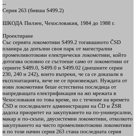
--
Серия 263 (бивша S499.2)
ШКОДА Пилзен, Чехословакия, 1984 до 1988 г.
Проектиране
Със серията локомотиви S499.2 тогавашното ČSD
планира да допълни своя парк от магистрални
променливотокови електрически локомотиви, който
дотогава основно се състоеше само от локомотиви от
сериите S489.0, S499.0 и S499.02 (днешните серии
230, 240 и 242), които въпреки, че са се доказали в
експлоатацията, вече не се произвеждат. Нуждата от
нови локомотиви беше естествена последица от
напредващата електрификация на жп мрежата в
Чехословакия по това време, но с течение на времето
ČSD и последвалите администрации на ČD и ŽSR
дадоха приоритет на закупуването на по-универсални,
макар и по-скъпи, двусистемни локомотиви, отколкото
закупуването на чисто променливотокови локомотиви
и по този начин серия 263 стана последната серия