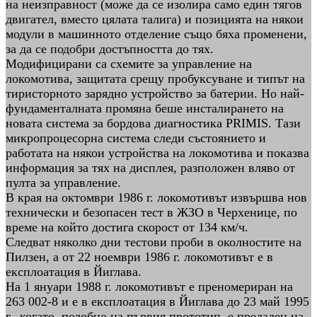
на неизправност (може да се изолира само един тягов
двигател, вместо цялата талига) и позицията на някои
модули в машинното отделение също бяха променени,
за да се подобри достъпността до тях.
Модифицирани са схемите за управление на
локомотива, защитата срещу пробуксуване и типът на
тиристорното зарядно устройство за батерии. Но най-
фундаменталната промяна беше инсталирането на
новата система за бордова диагностика PRIMIS. Тази
микропроцесорна система следи състоянието и
работата на някои устройства на локомотива и показва
информация за тях на дисплея, разположен вляво от
пулта за управление.
В края на октомври 1986 г. локомотивът извършва нов
технически и безопасен тест в ЖЗО в Черхенице, по
време на който достига скорост от 134 км/ч.
Следват няколко дни тестови проби в околностите на
Пилзен, а от 22 ноември 1986 г. локомотивът е в
експлоатация в Йиглава.
На 1 януари 1988 г. локомотивът е преномериран на
263 002-8 и е в експлоатация в Йиглава до 23 май 1995
г., когато, подобно на първия прототип, е предаден на