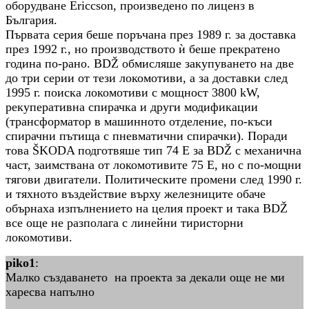
оборудване Ericcson, произведено по лиценз в
България.
Първата серия беше поръчана през 1989 г. за доставка
през 1992 г., но производството ѝ беше прекратено
година по-рано. BDŽ обмисляше закупуването на две
до три серии от тези локомотиви, а за доставки след
1995 г. поиска локомотиви с мощност 3800 kW,
рекуперативна спирачка и други модификации
(трансформатор в машинното отделение, по-къси
спирачни пътища с пневматични спирачки). Поради
това ŠKODA подготвяше тип 74 E за BDŽ с механична
част, заимствана от локомотивите 75 E, но с по-мощни
тягови двигатели. Политическите промени след 1990 г.
и тяхното въздействие върху железниците обаче
обърнаха изпълнението на целия проект и така BDŽ
все още не разполага с линейни тиристорни
локомотиви.
piko1
:
Малко създаването на проекта за декали още не ми
харесва напълно