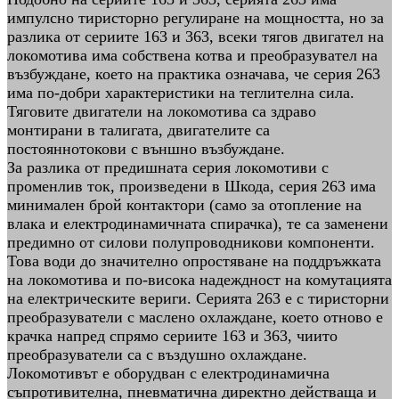
импулсно тиристорно регулиране на мощността, но за
разлика от сериите 163 и 363, всеки тягов двигател на
локомотива има собствена котва и преобразувател на
възбуждане, което на практика означава, че серия 263
има по-добри характеристики на теглителна сила.
Тяговите двигатели на локомотива са здраво
монтирани в талигата, двигателите са
постояннотокови с външно възбуждане.
За разлика от предишната серия локомотиви с
променлив ток, произведени в Шкода, серия 263 има
минимален брой контактори (само за отопление на
влака и електродинамичната спирачка), те са заменени
предимно от силови полупроводникови компоненти.
Това води до значително опростяване на поддръжката
на локомотива и по-висока надеждност на комутацията
на електрическите вериги. Серията 263 е с тиристорни
преобразуватели с маслено охлаждане, което отново е
крачка напред спрямо сериите 163 и 363, чиито
преобразуватели са с въздушно охлаждане.
Локомотивът е оборудван с електродинамична
съпротивителна, пневматична директно действаща и