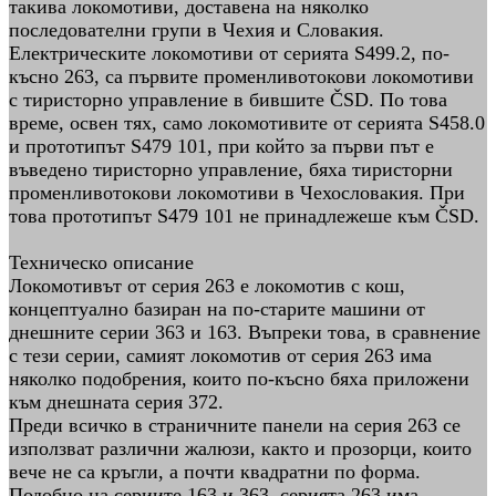
такива локомотиви, доставена на няколко
последователни групи в Чехия и Словакия.
Електрическите локомотиви от серията S499.2, по-
късно 263, са първите променливотокови локомотиви
с тиристорно управление в бившите ČSD. По това
време, освен тях, само локомотивите от серията S458.0
и прототипът S479 101, при който за първи път е
въведено тиристорно управление, бяха тиристорни
променливотокови локомотиви в Чехословакия. При
това прототипът S479 101 не принадлежеше към ČSD.
Техническо описание
Локомотивът от серия 263 е локомотив с кош,
концептуално базиран на по-старите машини от
днешните серии 363 и 163. Въпреки това, в сравнение
с тези серии, самият локомотив от серия 263 има
няколко подобрения, които по-късно бяха приложени
към днешната серия 372.
Преди всичко в страничните панели на серия 263 се
използват различни жалюзи, както и прозорци, които
вече не са кръгли, а почти квадратни по форма.
Подобно на сериите 163 и 363, серията 263 има