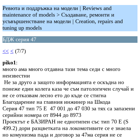
Ревюта и поддръжка на модели | Reviews and
maintenance of models > Създаване, ремонти и
усъвършенстване на модели | Creation, repairs and
tuning up models
БДЖ серия 47
<<
<
(7/7)
piko1
:
много ама много отдавна тази тема седи с много
неизвестни
Не за друго а защото информацията е оскъдна но
понеже един колега каза че съм патологичен случай и
не се отказвам лесно ето до къде се стигна
Благодарение на главния инжинер на Шкода
Серия 47 тип 75 Е 47 001 до 47 030 за тях са запазени
серийни номера от 8944 до 8973
Проектът е БАЗИРАН не еднотипен със тип 70 E (S
499.2) дори разцветката на локомотивите се е знаела
но комунизма пада и договор за 47ма серия не се