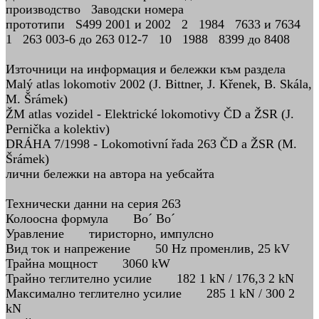
производство Заводски номера
прототипи S499 2001 и 2002 2 1984 7633 и 7634
1 263 003-6 до 263 012-7 10 1988 8399 до 8408
Източници на информация и бележки към раздела
Malý atlas lokomotiv 2002 (J. Bittner, J. Křenek, B. Skála,
M. Šrámek)
ŽM atlas vozidel - Elektrické lokomotivy ČD a ŽSR (J.
Pernička a kolektiv)
DRÁHA 7/1998 - Lokomotivní řada 263 ČD a ŽSR (M.
Šrámek)
лични бележки на автора на уебсайта
Технически данни на серия 263
Колоосна формула Bo´ Bo´
Уравление тиристорно, импулсно
Вид ток и напрежение 50 Hz променлив, 25 kV
Трайна мощност 3060 kW
Трайно теглително усилие 182 1 kN / 176,3 2 kN
Максимално теглително усилие 285 1 kN / 300 2
kN