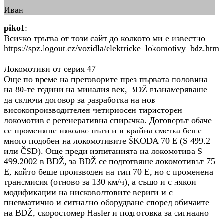
Иван
piko1
:
Всичко тръгва от този сайт до колкото ми е известно
https://spz.logout.cz/vozidla/elektricke_lokomotivy_bdz.htm
Локомотиви от серия 47
Още по време на преговорите през първата половина
на 80-те години на миналия век, BDŽ възнамеряваше
да сключи договор за разработка на нов
високопроизводителен четириосен тиристорен
локомотив с регенеративна спирачка. Договорът обаче
се променяше няколко пъти и в крайна сметка беше
много подобен на локомотивите ŠKODA 70 E (S 499.2
или ČSD). Още преди изпитанията на локомотива S
499.2002 в BDŽ, за BDŽ се подготвяше локомотивът 75
E, който беше производен на тип 70 E, но с променена
трансмисия (отново за 130 км/ч), а също и с някои
модификации на нисковолтовите вериги и с
пневматично и сигнално оборудване според обичаите
на BDŽ, скоростомер Hasler и подготовка за сигнално