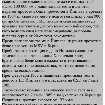
същото време имаше изискване да се изминат най-
малко 100 000 км с машината за теста в депото,
първият прототип беше преместен в Йиглава в средата
на 1984 г., където за него е подготвен цикъл с над 900
км пробег дневно. FMD имаше нужда машината да
премине тестовете в депото възможно най-скоро, тъй
като веднага след него възнамеряваше да поръча
първата серия от 20 от тези локомотиви.
Преди разполагането му в Йиглава, първият прототип
беше изложен на MSV в Бърно.
Пробната експлоатация в депо Йиглава (машината
теглеше влаковете на клона Хавличков Брод –
Братислава) беше много важна за отстраняване на
недостатъците на локомотива, които се появиха по
време на експлоатация.
През февруари 1985 г. машината преминава тест в
депото в LD Йиглава и е предадена на ČSD на 7 май
1985 г.
Локомотивът премина технически тест и тест за и
безопасност на 29 май 1985 г. на участъка от Бърно до
Подивин и достига скорост от 132 км/ч.
По време на работа на първия прототип са тествани