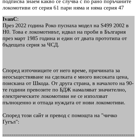
подписва знаем какво се случва с по рано поръчаните
локомотиви от серия 61 пари няма и няма серия 47
IvanC
:
През 2022 година Роко пуснаха модел на S499 2002 в
H0. Това е локомотивът, идвал на проби в България
през март 1985 година и един от двата прототипа от
бъдещата серия за ЧСД.
Според източниците от него време, причината за
неосъществяване на сделката е много високата цена,
поискана от Шкода. От друга страна, в началото на 90-
те години превозите по БДЖ намаляват значително,
електрическите локомотиви не се използват
пълноценно и отпада нуждата от нови локомотиви.
Според този сайт и превод с помощта на "чичко
Гугъл":
------------------------------------------------------------------------