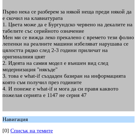
Първо нека се разберем за някой неща преди някой да
е скочил на клавиатурата
1. Цвета може да е Бургундско червено на декалите на
табелите със серийното означение
Мен ми се вижда леко прекалено с времето тези фолио
лепенки на реалните машини избеляват нарушава се
цялостта рядко след 2-3 години приличат на
оригиналния цвят
2. Идеята на самия модел е външен вид след
модернизация "някъде"
3. това е what-if създаден базиран на информацията
която съм получил през годините
4. И понеже е what-if и мога да си правя каквото
пожелая серията е 1147 не серия 47
Навигация
[0]
Списък на темите