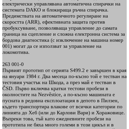
електрически управлявана автоматична спирачки на
системата DAKO и блокираща ръчна спирачка.
Предимствата на автоматичното регулиране на
скоростта (ARR), ефективната защита против
пробуксувване, позволяваща управление до самата
граница на сцепление и сложна електронна система за
бордова диагностика (с изключение на машина номер
001) могат да се използват за управление на
локомотива.
263 001-0
Първият прототип от серията S499.2 е завършен в края
на януари 1984 г. Два месеца по-късно той е тестван на
тестовия участък на Шкода, а през май е тестван в
ČSD. Първо включва кратки тестови пробези в
околностите на Nezvěstice, а по-късно машината е
пусната в редовна експлоатация в депото в Пилзен,
където транспортира влакове от всички категории по
линията до Хеб (или до Карлови Вари) и Хоражовице.
Въпреки това, тъй като ежедневните пробези на
прототипа не бяха много големи в този цикъл и в