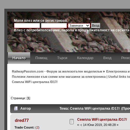
Моля
влез
или се
регистрирай
.
Влез с потребителско име, парола и продължителност на сесията
Начало
Помощ
Търси
Календар
Вход
Реги
RailwayPassion.com - Форум за железопътен моделизъм
»
Електроника и 
Полезни линкове към схеми или магазини за електроника | Useful links to 
Семпла WiFi централка /D17/
Страници: [
1
]
Автор
Тема: Семпла WiFi централка /D17/ (Про
Семпла WiFi централка /D17/
dred77
«
-:
14 Юни 2019, 20:48:28 »
Trade Count:
(
2
)