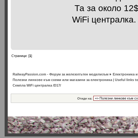
Та за около 12
WiFi централка
Страници: [
1
]
RailwayPassion.com - Форум за железопътен моделизъм
»
Електроника и 
Полезни линкове към схеми или магазини за електроника | Useful links to 
Семпла WiFi централка /D17/
Отиди на:
SMF 2.0.4
Actual