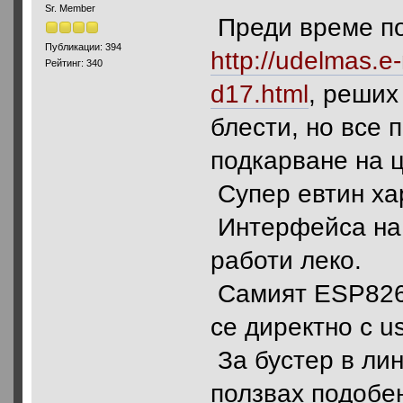
Sr. Member
Преди време по
Публикации: 394
http://udelmas.e
Рейтинг: 340
d17.html
, реших
блести, но все п
подкарване на 
Супер евтин хар
Интерфейса на 
работи леко.
Самият ESP8266
се директно с u
За бустер в лин
ползвах подобен