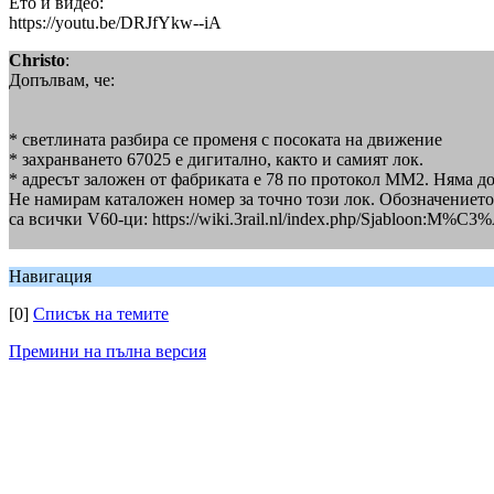
Ето и видео:
https://youtu.be/DRJfYkw--iA
Christo
:
Допълвам, че:
* светлината разбира се променя с посоката на движение
* захранването 67025 е дигитално, както и самият лок.
* адресът заложен от фабриката е 78 по протокол MM2. Няма 
Не намирам каталожен номер за точно този лок. Обозначението 
са всички V60-ци: https://wiki.3rail.nl/index.php/Sjabloon:M%C3
Навигация
[0]
Списък на темите
Премини на пълна версия