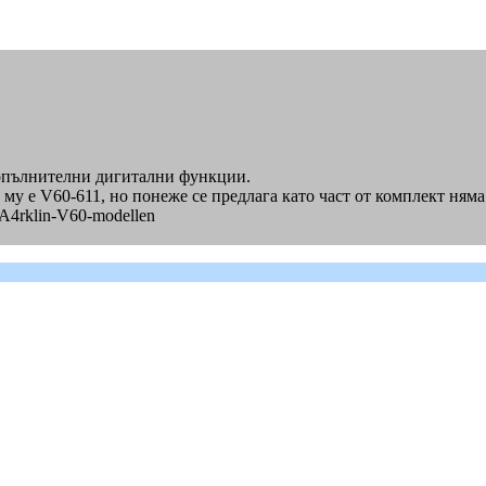
допълнителни дигитални функции.
му е V60-611, но понеже се предлага като част от комплект няма
%A4rklin-V60-modellen