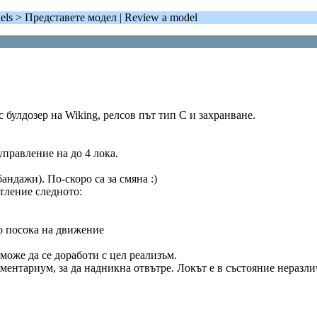
els > Представете модел | Review a model
 булдозер на Wiking, релсов път тип C и захранване.
правление на до 4 лока.
андажи). По-скоро са за смяна :)
тление следното:
мо посока на движение
може да се доработи с цел реализъм.
ентариум, за да надникна отвътре. Локът е в състояние неразлич