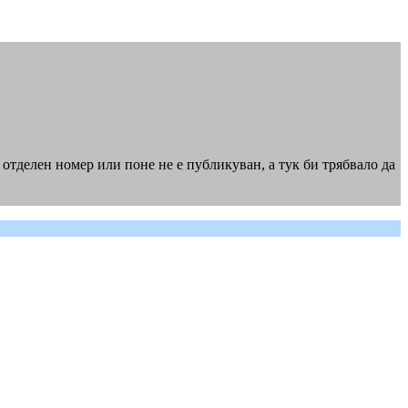
 отделен номер или поне не е публикуван, а тук би трябвало да