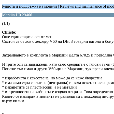
Ревюта и поддръжка на модели | Reviews and maintenance of mod
Märklin H0 29466
(1/1)
Christo
:
Още един стартов сет от мен.
Състои се от лок с декодер V60 на DB, 3 товарни вагона и бонус
Захранването в комплекта е Марклин Делта 67025 и позволява у
И трите оси са задвижени, като само средната е с тягови гуми (б
Понеже съм имал и други V60-ци на Марклин, тук прави впеча
* изработката е качествана, но може да се каже бюджетна
* има само една светлина (централна) и няма осветление спря
* парапетите са пластмасови, а не метални
* вътрешността на кабината е изцяло открита. Това определено 
Където се намирам в момента не разполагам с подходящ инструм
върху килим.