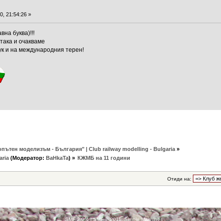
, 21:54:26 »
вна буква)!!!
 така и очакваме
ук и на международния терен!
пътен моделизъм - България" | Club railway modelling - Bulgaria
»
aria
(Модератор:
BaHkaTa
) »
КЖМБ на 11 години
Отиди на:
SMF 2.0.4
|
SMF © 2011
,
Simple Machines