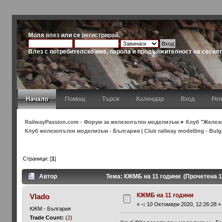
Моля
влез
или се
регистрирай
.
Влез с потребителско име, парола и продължителност на сесия
Начало
Помощ
Търси
Календар
Вход
Рег
RailwayPassion.com - Форум за железопътен моделизъм
»
Клуб "Железо
Клуб железопътен моделизъм - България | Club railway modelling - Bulg
Страници: [
1
]
Автор
Тема: КЖМБ на 11 години (Прочетена 1
КЖМБ на 11 години
Vlado
«
-:
10 Октомври 2020, 12:26:28 »
КЖМ - България
Trade Count:
(
2
)