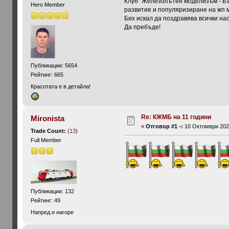
Клуб "Железопътен моделизъм - Бъл
Hero Member
развитие и популяризиране на жп м
Бих искал да поздравява всички на
Да пребъде!
Публикации: 5654
Рейтинг: 665
Красотата е в детайла!
Re: КЖМБ на 11 години
Mironista
«
Отговор #1 -:
10 Октомври 2020
Trade Count:
(
13
)
Full Member
Публикации: 132
Рейтинг: 49
Напред и нагоре