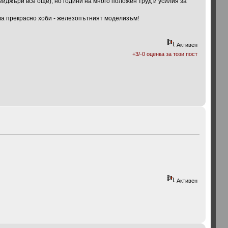
йджъри все още), но години на много положен труд и усилия за
ова прекрасно хоби - железопътният моделизъм!
Активен
+3/-0 оценка за този пост
Активен