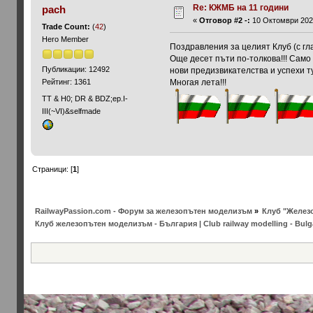
Re: КЖМБ на 11 години
pach
«
Отговор #2 -:
10 Октомври 2020
Trade Count:
(
42
)
Hero Member
Поздравления за целият Клуб (с гла
Още десет пъти по-толкова!!! Само
Публикации: 12492
нови предизвикателства и успехи т
Многая лета!!!
Рейтинг: 1361
ТТ & Н0; DR & BDZ;ep.I-
III(~VI)&selfmade
Страници: [
1
]
RailwayPassion.com - Форум за железопътен моделизъм
»
Клуб "Железо
Клуб железопътен моделизъм - България | Club railway modelling - Bulg