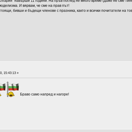
гария" навърши 11 години. На пръв поглед не много време (даже не сме тине
оделизма. И вярвам, че сме на прав път!
стоящи, бивши и бъдещи членове с празника, както и всички почитатели на т
, 15:43:13 »
Браво само напред и нагоре!