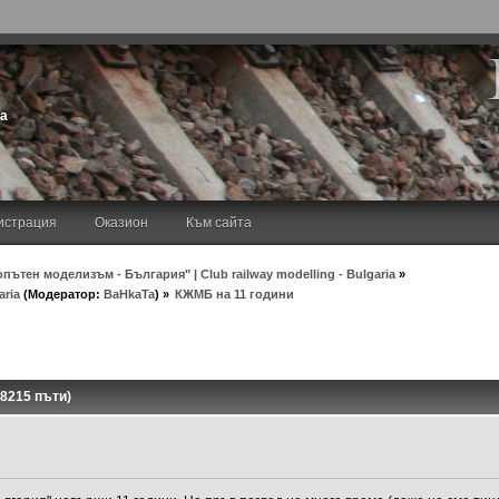
та
истрация
Оказион
Към сайта
пътен моделизъм - България" | Club railway modelling - Bulgaria
»
aria
(Модератор:
BaHkaTa
) »
КЖМБ на 11 години
8215 пъти)