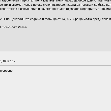
 клубен член и приятел Пепи Цветков. Пепи, макар да беше един от най-нови
ше тих и скромен човек, но със силен вътрешен заряд да помага и да бъде пол
олкова тежко за изпълнение и изискващо пълно отдаване мероприятие. Почивай
.23 г. на Централните софийски гробища от 14,00 ч. Среща малко преди това
, 17:46:27 от Vlado
»
, 18:17:18 »
нтересно.