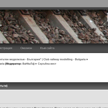
та
истрация
Оказион
Към сайта
пътен моделизъм - България" | Club railway modelling - Bulgaria
»
aria
(Модератор:
BaHkaTa
) »
Скръбна вест
пъти)