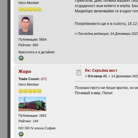
Приятели, днес почина нашият скъп
Hero Member
отдаденост към хобито и клуба. Бе
Магдебург, включвайки се в едно т
Погребението ще е в събота, 16.12
«
Последна редакция: 14 Декември 2023
Публикации: 5654
Рейтинг: 665
Красотата е в детайла!
Re: Скръбна вест
Жоро
«
Отговор #1 -:
14 Декември 2023
Trade Count:
(
67
)
Hero Member
Познанството ни беше кратко, но и
Почивай в мир, Пепи!
Публикации: 1661
Рейтинг: 144
HO DR IV епоха София