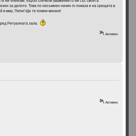
те ни членове, бързо спечели уважението ни със своята
езен за делото. Това по несъмнен начин го показа и на срещата в
 в мир, Пепи! Ще те помни винаги!
 пред Ритуалната зала.
Активен
Активен