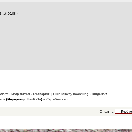
, 16:20:08 »
пътен моделизъм - България" | Club railway modelling - Bulgaria
»
aria
(Модератор:
BaHkaTa
) »
Скръбна вест
Отиди на: