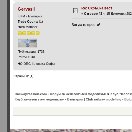
Re: Скръбна вест
Gervasii
«
Отговор #2 -:
15 Декември 2023
КЖМ - България
Trade Count:
(
1
)
Бог да го прости!
Hero Member
Публикации: 1733
Рейтинг: 40
НО DRG IIb епоха София
Страници: [
1
]
RailwayPassion.com - Форум за железопътен моделизъм
»
Клуб "Железо
Клуб железопътен моделизъм - България | Club railway modelling - Bulg