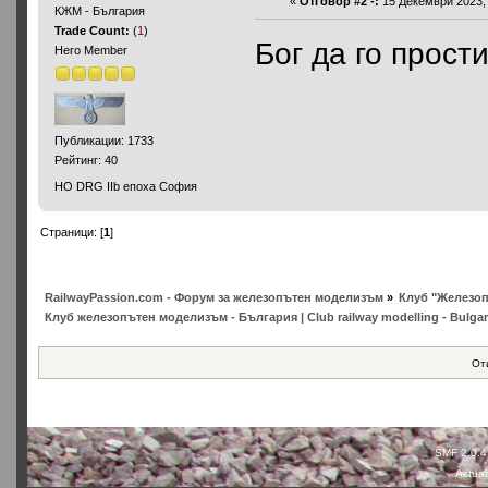
«
Отговор #2 -:
15 Декември 2023, 
КЖМ - България
Trade Count:
(
1
)
Бог да го прости
Hero Member
Публикации: 1733
Рейтинг: 40
НО DRG IIb епоха София
Страници: [
1
]
RailwayPassion.com - Форум за железопътен моделизъм
»
Клуб "Железопъ
Клуб железопътен моделизъм - България | Club railway modelling - Bulgar
От
SMF 2.0.4
Actual