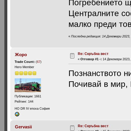
Погребението ще
Централните со
малко преди то
«
Последна редакция: 14 Декември 2023, 
Re: Скръбна вест
Жоро
«
Отговор #1 -:
14 Декември 2023, 
Trade Count:
(
67
)
Hero Member
Познанството ни
Почивай в мир,
Публикации: 1661
Рейтинг: 144
HO DR IV епоха София
Re: Скръбна вест
Gervasii