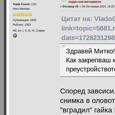
подръчни материали
Trade Count:
(
35
)
«
Отговор #2 -:
06 Октомври 2024, 19:25:
Hero Member
Цитат на: Vlado
Публикации: 2456
Рейтинг: 1053
link=topic=5681
H0, еп. I, II, III, IV, София
date=1728231298
Здравей Митко!
Как закрепваш 
преустройствот
Според завсиси
снимка в оловот
"вградил" гайка