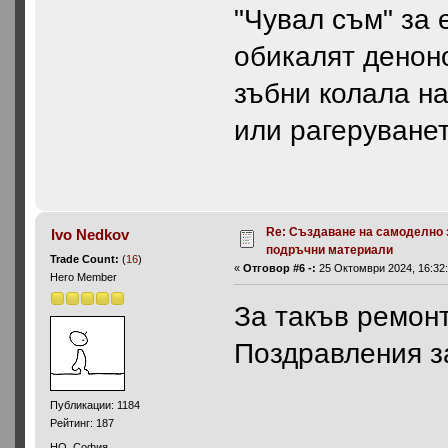
"Чувал съм" за 
обикалят денон
зъбни колала на
или рагеруванет
Re: Създаване на самоделно 
Ivo Nedkov
подръчни материали
Trade Count:
(
16
)
«
Отговор #6 -:
25 Октомври 2024, 16:32:
Hero Member
За такъв ремонт
Поздравления з
Публикации: 1184
Рейтинг: 187
HO, София