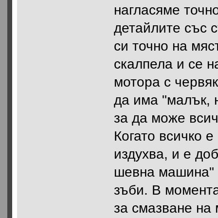
нагласяме точн
детайлите със с
си точно на мяс
скалпела и се н
мотора с червя
да има "малък, 
за да може всич
Когато всичко е
издухва, и е до
шевна машина" к
зъби. В момента
за смазване на 