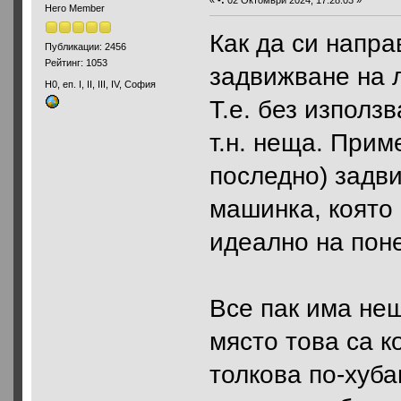
«
-:
02 Октомври 2024, 17:28:03 »
Hero Member
Как да си напра
Публикации: 2456
Рейтинг: 1053
задвижване на 
H0, еп. I, II, III, IV, София
Т.е. без използ
т.н. неща. Прим
последно) задв
машинка, която
идеално на поне
Все пак има нещ
място това са к
толкова по-хуб