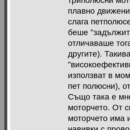
триполюсни мот
плавно движени
слага петполюсе
беше "задължите
отличаваше тог
другите). Такив
"високоефективни
използват в мом
пет полюсни), о
Също така е мно
моторчето. От с
моторчето има и
навивки с прово