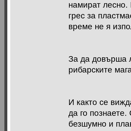
намират лесно.
грес за пластма
време не я изпо
За да довърша 
рибарските маг
И както се вижд
да го познаете.
безшумно и пла