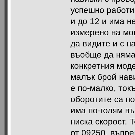
успешно работи 
и до 12 и има н
измерено на мо
да видите и с на
въобще да няма
конкретния моде
малък брой нави
е по-малко, токъ
оборотите са по
има по-голям въ
ниска скорост. 
от 09250, въпре