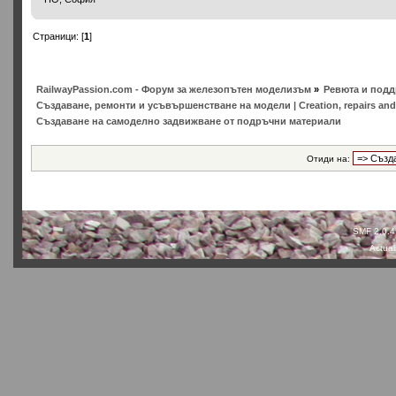
Страници: [
1
]
RailwayPassion.com - Форум за железопътен моделизъм
»
Ревюта и подд
Създаване, ремонти и усъвършенстване на модели | Creation, repairs and
Създаване на самоделно задвижване от подръчни материали
Отиди на:
SMF 2.0.4
Actual