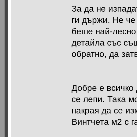
За да не изпада
ги държи. Не че
беше най-лесно
детайла със съ
обратно, да зат
Добре е всичко 
се лепи. Така м
накрая да се из
Винтчета м2 с г