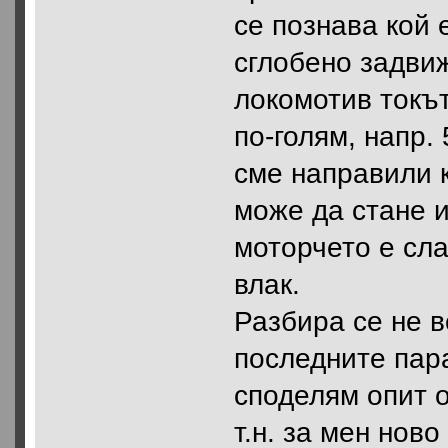
се познава кой 
сглобено задви
локомотив токът
по-голям, напр. 
сме направили к
може да стане и
моторчето е сла
влак.
Разбира се не в
последните пар
споделям опит о
т.н. за мен нов