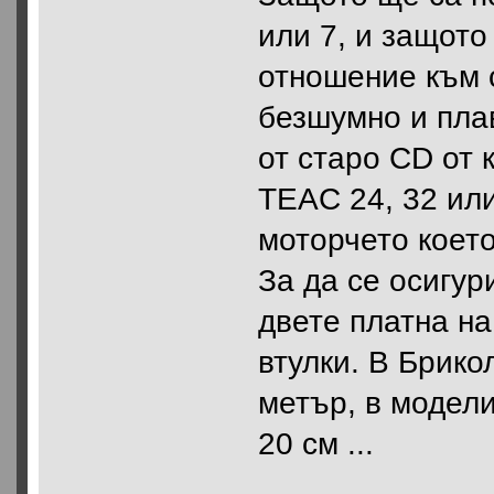
или 7, и защото
отношение към с
безшумно и пла
от старо CD от 
TEAC 24, 32 или
моторчето коет
За да се осигу
двете платна н
втулки. В Брико
метър, в модели
20 см ...