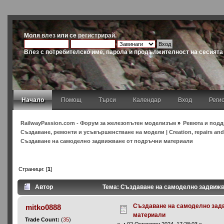
Моля
влез
или се
регистрирай
.
Влез с потребителско име, парола и продължителност на сесията
Начало
Помощ
Търси
Календар
Вход
Реги
RailwayPassion.com - Форум за железопътен моделизъм
»
Ревюта и подд
Създаване, ремонти и усъвършенстване на модели | Creation, repairs and
Създаване на самоделно задвижване от подръчни материали
Страници: [
1
]
Автор
Тема: Създаване на самоделно задвижв
Създаване на самоделно зад
mitko0888
материали
Trade Count:
(
35
)