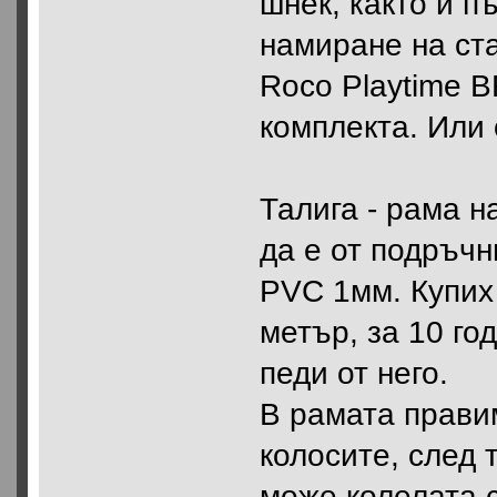
шнек, както и п
намиране на ста
Roco Playtime B
комплекта. Или 
Талига - рама н
да е от подръч
PVC 1мм. Купих
метър, за 10 го
педи от него.
В рамата прави
колосите, след 
може колелата с