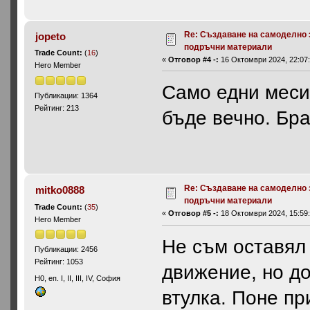
Re: Създаване на самоделно 
jopeto
подръчни материали
Trade Count:
(
16
)
«
Отговор #4 -:
16 Октомври 2024, 22:07:
Hero Member
Само едни меси
Публикации: 1364
Рейтинг: 213
бъде вечно. Бра
Re: Създаване на самоделно 
mitko0888
подръчни материали
Trade Count:
(
35
)
«
Отговор #5 -:
18 Октомври 2024, 15:59:
Hero Member
Не съм оставял
Публикации: 2456
Рейтинг: 1053
движение, но д
H0, еп. I, II, III, IV, София
втулка. Поне п