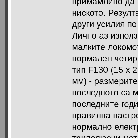
примамливо да 
ниското. Резулт
други усилия по
Лично аз използ
малките локомот
нормален четир
тип F130 (15 х 2
мм) - размерите
последното са м
последните годи
правилна настр
нормално елект