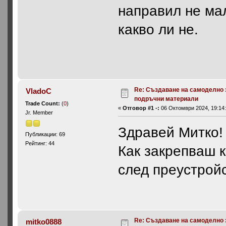
направил не ма
какво ли не.
Re: Създаване на самоделно 
VladoC
подръчни материали
Trade Count:
(
0
)
«
Отговор #1 -:
06 Октомври 2024, 19:14:
Jr. Member
Здравей Митко!
Публикации: 69
Рейтинг: 44
Как закрепваш 
след преустрой
Re: Създаване на самоделно 
mitko0888