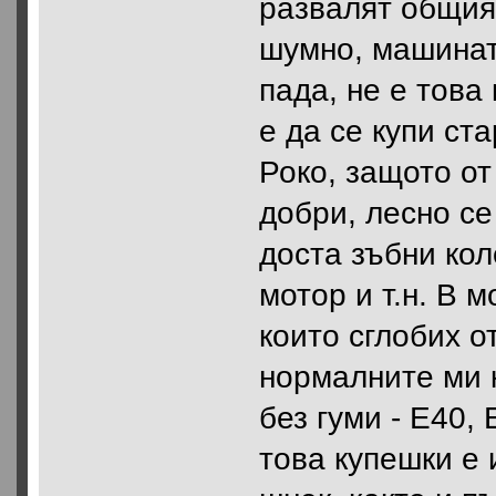
развалят общия
шумно, машинат
пада, не е това
е да се купи ст
Роко, защото от
добри, лесно се
доста зъбни ко
мотор и т.н. В 
които сглобих о
нормалните ми 
без гуми - Е40,
това купешки е 