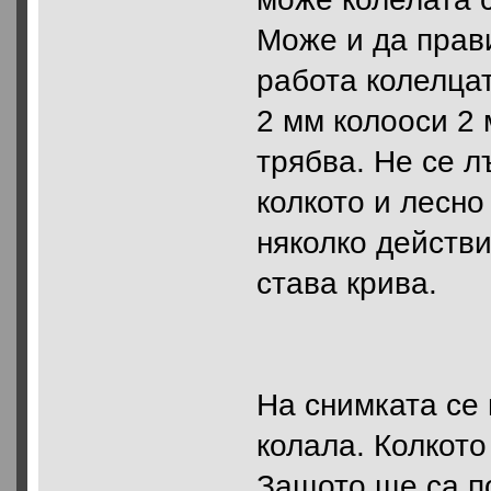
Може и да прави
работа колелцат
2 мм колооси 2 
трябва. Не се л
колкото и лесно
няколко действи
става крива.
На снимката се
колала. Колкото
Защото ще са по