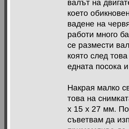
валът на двигат
което обикнове
вадене на червя
работи много ба
се размести вал
която след тов
едната посока и
Накрая малко с
това на снимкат
х 15 х 27 мм. П
съветвам да изп