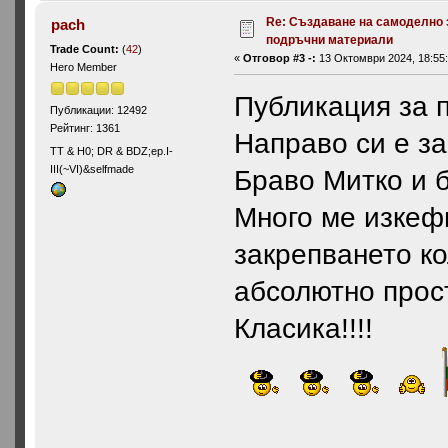
Re: Създаване на самоделно 
pach
подръчни материали
Trade Count:
(
42
)
«
Отговор #3 -:
13 Октомври 2024, 18:55:
Hero Member
Публикация за п
Публикации: 12492
Рейтинг: 1361
Направо си е за
ТТ & Н0; DR & BDZ;ep.I-
III(~VI)&selfmade
Браво Митко и б
Много ме изкеф
закрепването ко
абсолютно прос
Класика!!!!