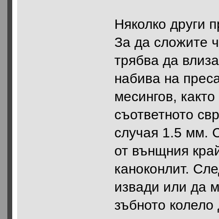
Няколко други пр
За да сложите ч
трябва да влиза
набива на преса 
месингов, както
съответното свр
случая 1.5 мм. 
от вънщния край
каноконлит. Сле
извади или да м
зъбното колело 