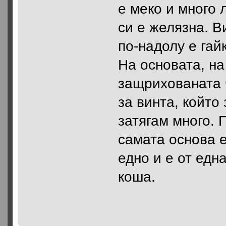
е меко и много 
си е желязна. В
по-надолу е гай
На основата, на
защрихованата 
за винта, който
затягам много. 
самата основа е
едно и е от едн
коша.