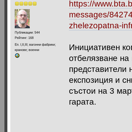
https://www.bta.b
messages/842746
zhelezopatna-inf
Публикации: 544
Рейтинг: 168
Инициативен ко
Еп. І,ІІ,III; вагонни фабрики;
кранове; военни
отбелязване на 
представители 
експозиция и с
състои на 3 мар
гарата.