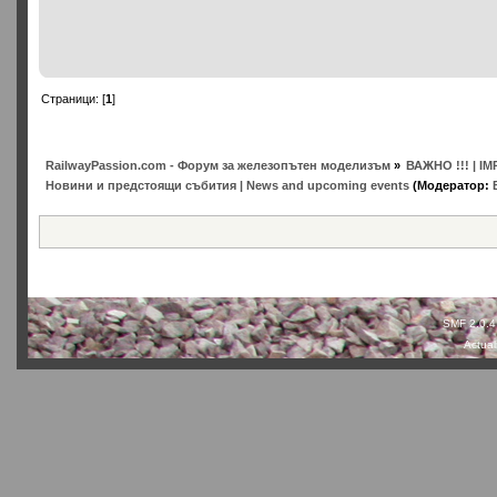
Страници: [
1
]
RailwayPassion.com - Форум за железопътен моделизъм
»
ВАЖНО !!! | IM
Новини и предстоящи събития | News and upcoming events
(Модератор:
SMF 2.0.4
Actual