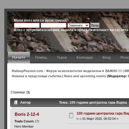
Моля
влез
или се
регистрирай
.
Влез с потребителско име, парола и продължителност на сесията
Начало
Помощ
Търси
Календар
Вход
Реги
RailwayPassion.com - Форум за железопътен моделизъм
»
ВАЖНО !!! | IM
Новини и предстоящи събития | News and upcoming events
(Модератор:
Страници: [
1
]
Автор
Тема: 100 години централна гара Варна 
100 години централна гара Ва
Boris 2-12-4
«
-:
01 Март 2025, 06:52:04 »
Trade Count:
(
7
)
Hero Member